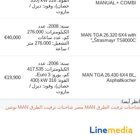
القوة: 228 kW (310
MANUAL + COMBI
حصان)، وقود: ديزل /
مازوت
سنة: 2008، عدد
الكيلومترات: 276.000
MAN TGA 26.320 6X4 with
كم، عدد ساعات
€40,000
„Štrasmayr TS8000C”
التشغيل: 276.000 متر
/ ساعة
سنة: 2006، عدد
الكيلومترات: 417.535
كم، يورو: Euro 3،
MAN TGA 26.430 6X4 BL,
€19,900
Asphaltkocher
القوة: 316 kW (430
حصان)، وقود: ديزل /
مازوت
انظر أيضا:
شاحنات تزفيت الطرق MAN مصر
شاحنات تزفيت الطرق MAN تونس