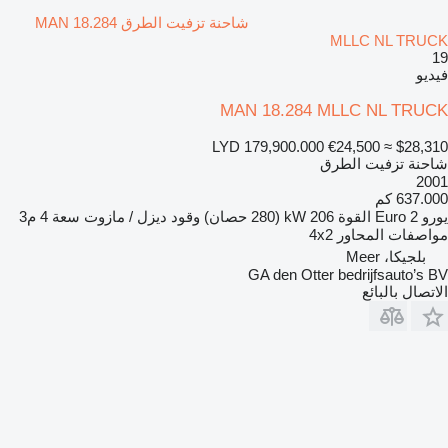
شاحنة تزفيت الطرق MAN 18.284
MLLC NL TRUCK
19
فيديو
MAN 18.284 MLLC NL TRUCK
LYD 179,900.000
€24,500
≈ $28,310
شاحنة تزفيت الطرق
2001
637.000 كم
يورو
Euro 2
القوة
206 kW (280 حصان)
وقود
ديزل / مازوت
سعة
4 م3
مواصفات المحاور
4x2
بلجيكا، Meer
GA den Otter bedrijfsauto’s BV
الاتصال بالبائع