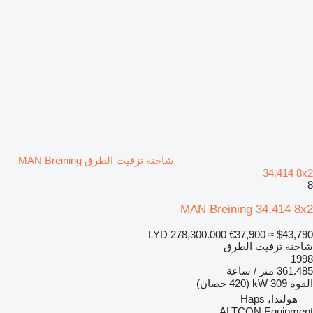
شاحنة تزفيت الطرق MAN Breining
34.414 8x2
8
MAN Breining 34.414 8x2
LYD 278,300.000
€37,900
≈ $43,790
شاحنة تزفيت الطرق
1998
361.485 متر / ساعة
القوة
309 kW (420 حصان)
هولندا، Haps
ALTCON Equipment