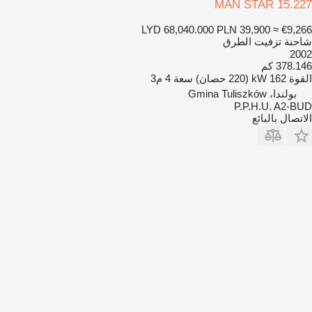
MAN STAR 15.227
LYD 68,040.000
PLN 39,900
≈ €9,266
شاحنة تزفيت الطرق
2002
378.146 كم
القوة
162 kW (220 حصان)
سعة
4 م3
بولندا، Gmina Tuliszków
P.P.H.U. A2-BUD
الاتصال بالبائع