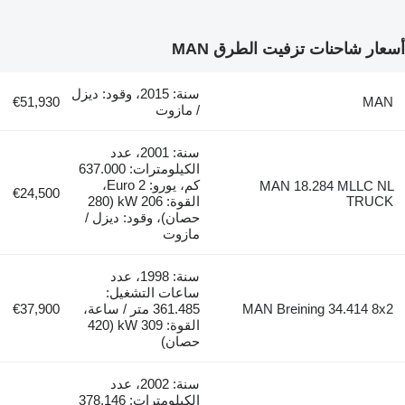
أسعار شاحنات تزفيت الطرق MAN
سنة: 2015، وقود: ديزل
€51,930
MAN
/ مازوت
سنة: 2001، عدد
الكيلومترات: 637.000
كم، يورو: Euro 2،
MAN 18.284 MLLC NL
€24,500
TRUCK
القوة: 206 kW (280
حصان)، وقود: ديزل /
مازوت
سنة: 1998، عدد
ساعات التشغيل:
MAN Breining 34.414 8x2
361.485 متر / ساعة،
€37,900
القوة: 309 kW (420
حصان)
سنة: 2002، عدد
الكيلومترات: 378.146