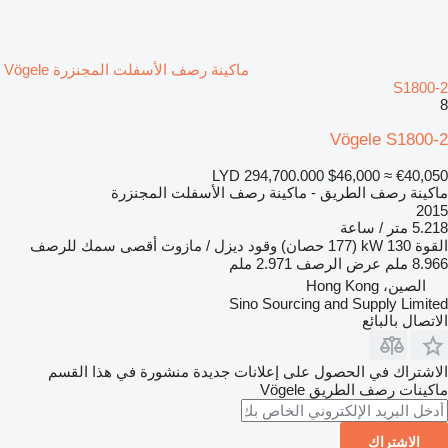
ماكينة رصف الأسفلت المجنزرة Vögele
S1800-2
8
Vögele S1800-2
LYD 294,700.000
$46,000
≈ €40,050
ماكينة رصف الطريق - ماكينة رصف الأسفلت المجنزرة
2015
5.218 متر / ساعة
القوة
130 kW (177 حصان)
وقود
ديزل / مازوت
أقصى سمك للرصف
8.966 ملم
عرض الرصف
2.971 ملم
الصين، Hong Kong
Sino Sourcing and Supply Limited
الاتصال بالبائع
الاشتراك في الحصول على إعلانات جديدة منشورة في هذا القسم
ماكينات رصف الطريق
Vögele
الاشتراك