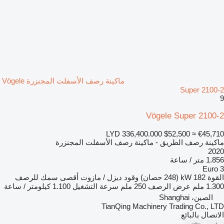
ماكينة رصف الأسفلت المجنزرة Vögele
Super 2100-2
9
Vögele Super 2100-2
LYD 336,400.000
$52,500
≈ €45,710
ماكينة رصف الطريق - ماكينة رصف الأسفلت المجنزرة
2020
1.856 متر / ساعة
Euro 3
القوة
182 kW (248 حصان)
وقود
ديزل / مازوت
أقصى سمك للرصف
1.300 ملم
عرض الرصف
250 ملم
سرعة التشغيل
1.100 كيلومتر / ساعة
الصين، Shanghai
TianQing Machinery Trading Co., LTD
الاتصال بالبائع