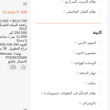
نظام التزييت المركزي
12
نظام القفل التفاضلي
Scania P 400
5,000
≈ $213,700
رافعة السلة التلسكو
2012
كابينة
250.000 كم
11.000 متر / ساعة
Euro 5
المقود الأيمن
القوة
294 kW (400 حصان)
ذراع التطويل
36 متر
مقصورة النوم
بولندا، Warsaw
PODNOŚNIKI
الاتصال بالبائع
الوسادة الهوائية
جهاز التدفئة
مكيف
نظام التحكّم في التطواف (تيمبومات)
تاكوغراف