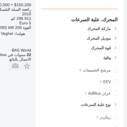
0,000
≈ $150,200
رافعة السلة التلسكو
2010
296.911 كم
المحرك، علبة السرعات
Euro 5
القوة
206 kW (280 حصان)
ماركة المحرك
هولندا، Veghel
موديل المحرك
قوة المحرك
BAS World
22
سنوات في Machineryline
وقود
الاتصال بالبائع
مرشح الجسيمات
EEV
خزان AdBlue
نوع علبة السرعات
ريتاردر