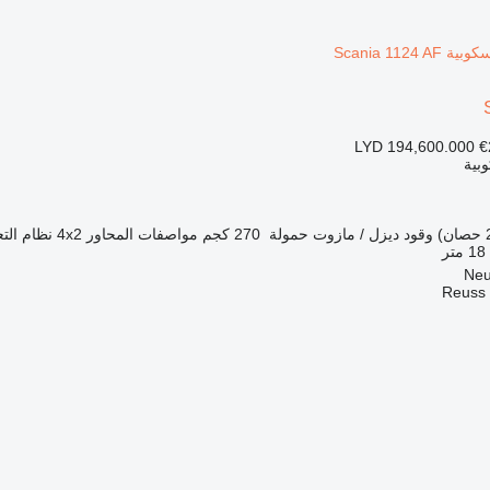
LYD 194,600.000
€
بية
وقود
ديزل / مازوت
حمولة
270 كجم
مواصفات المحاور
4x2
نظام التع
18 متر
Reuss