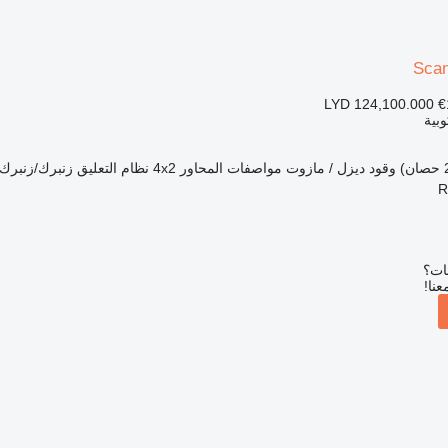
Scan
LYD 124,100.000
€
بية
وقود
ديزل / مازوت
مواصفات المحاور
4x2
نظام التعليق
زنبرك/زنبرك
بات؟
عنا!