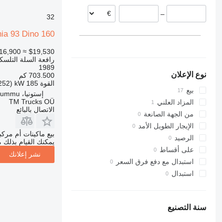
إستونيا
–
فنلندا
32
رومانيا
ia 93 Dino 160
لاتفيا
16,900
≈ $19,530
ألمانيا
رافعة السلة التلسكو
عرض الكل
1989
نوع الإعلان
703.500 كم
القوة
185 kW (252 حصان)
بيع
إستونيا، Rummu
TM Trucks OÜ
المزاد العلني
الاتصال بالبائع
من الجهة الصانعة
الإيجار الطويل الأمد
بيع ماكينات أم مرك
الرصيد
يمكنك القيام بذلك م
على أقساط
نشر إعلانك
استبدال مع دفع فرق السعر
استبدال
سنة التصنيع