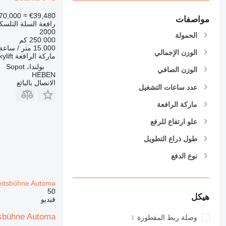
70,000
≈ €39,480
مواصفات
رافعة السلة التلسكو
2000
الحمولة
250.000 كم
15.000 متر / ساعة
الوزن الإجمالي
ماركة الرافعة
ylift
بولندا، Sopot
الوزن الصافي
HEBEN
الاتصال بالبائع
عدد ساعات التشغيل
ماركة الرافعة
علو ارتفاع للرفع
طول ذراع التطويل
نوع الدفع
eitsbühne Automa
50
هيكل
فيديو
tsbühne Automa
وصلة ربط المقطورة