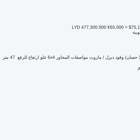
€65,000
≈ $75,
بية
وقود
ديزل / مازوت
مواصفات المحاور
6x4
علو ارتفاع للرفع
47 متر
A