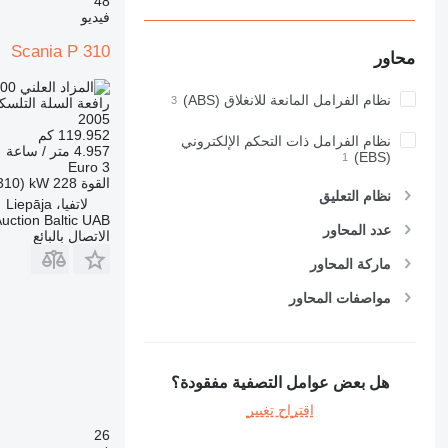
48
فيديو
Scania P 310
محاور
100
LYD 477,300.000
نظام الفرامل المانعة للانغلاق (ABS)
رافعة السلة التلسكو
2005
119.952 كم
نظام الفرامل ذات التحكم الإلكتروني
4.957 متر / ساعة
(EBS)
Euro 3
القوة
228 kW (310 حصان)
نظام التعليق
لاتفيا، Liepāja
uction Baltic UAB
عدد المحاور
الاتصال بالبائع
ماركة المحاور
مواصفات المحاور
هل بعض عوامل التصفية مفقودة؟
اقتراح تغيير
26