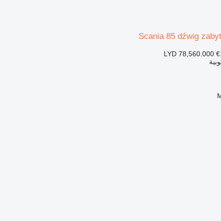
Scania 85 dźwig zaby
LYD 78,560.000
€
بية