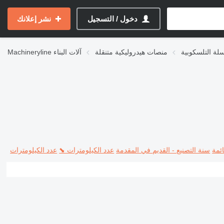
دخول / التسجيل
نشر إعلانك
لة التلسكوبية
منصات هيدروليكية متنقلة
آلات البناء
Machineryline
ئمة
سنة التصنيع - القديم في المقدمة
عدد الكيلومترات ⬊
عدد الكيلومترات