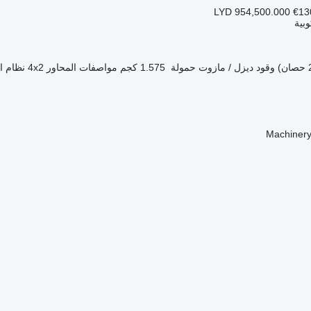
LYD 954,500.000
€13
بية
وقود
ديزل / مازوت
حمولة
1.575 كجم
مواصفات المحاور
4x2
نظام ال