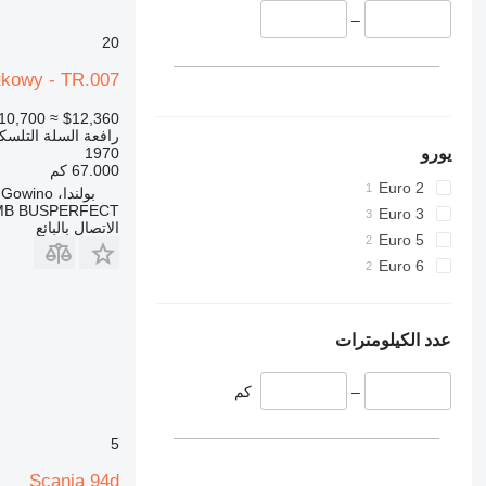
–
20
tkowy - TR.007
10,700
≈ $12,360
رافعة السلة التلسكو
يورو
1970
67.000 كم
Euro 2
بولندا، Gowino
MB BUSPERFECT
Euro 3
الاتصال بالبائع
Euro 5
Euro 6
عدد الكيلومترات
–
كم
5
Scania 94d