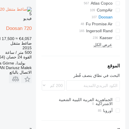
Atlas Copco
PDS
C-series
DrillAir
CompAir
PDP
CPS
XAS
PA
5
M-series
C-series
F2L912
E-Air
Doosan
SC
فيديو
Fu Promise Air
B-series
DLT
GA
Doosan 720
Ingersoll Rand
Citymaster
G-series
MC
DS
LF
G-series
H-series
Kaeser
LT
 17,500
≈ €4,057
ضاغط متنقل
AS
38K
MIC
QAX
MAK
MDVN
عرض الكل
P-series
D-series
W-series
2015
R-series
K-series
XAHS
ESD
65K
500 متر / ساعة
القوة
24 حصان (17.64 kW)
M-series
T-series
L-series
XAS
185
بولندا، Łaziska Górne
M-series
XATS
VHP
260
SK
الموقع
N Dariusz Małek
الاتصال بالبائع
XAVS
XHP
600
SM
البحث في نطاق بنصف قُطر
XRHS
900
XRVS
ZT
الجماهيرية العربية الليبية الشعبية
الاشتراكية
أوروبا
بلجيكا
بولندا