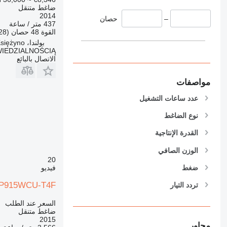
ضاغط متنقل
2014
–
حصان
437 متر / ساعة
القوة
48 حصان (35.28 kW)
بولندا، Księżyno
IEDZIALNOŚCIĄ
الاتصال بالبائع
مواصفات
عدد ساعات التشغيل
نوع الضاغط
القدرة الإنتاجية
الوزن الصافي
20
ضغط
فيديو
HP915WCU-T4F
تردد التيار
السعر عند الطلب
ضاغط متنقل
2015
محاور