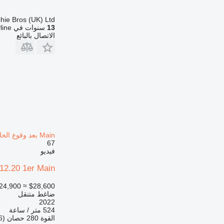
chie Bros (UK) Ltd
13
سنوات في Machineryline
الاتصال بالبائع
Main بعد وقوع الحادث
67
فيديو
12.20 1er Main
24,900
≈ $28,600
ضاغط متنقل
2022
524 متر / ساعة
القوة
280 حصان (206 kW)