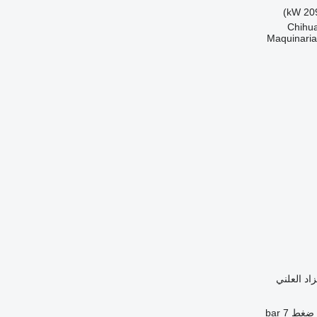
Maquinari
زاد العلني
ضغط
7 bar