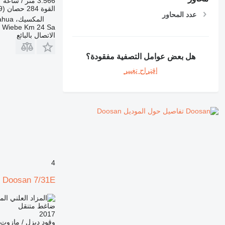
3.566 متر / ساعة
القوة
284 حصان (209 kW)
عدد المحاور
المكسيك، Chihuahua
a Wiebe Km 24 Sa
الاتصال بالبائع
هل بعض عوامل التصفية مفقودة؟
اقتراح تغيير
تفاصيل حول الموديل Doosan
4
Doosan 7/31E
الم
ضاغط متنقل
2017
وقود
ديزل / مازوت