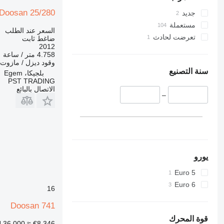
Doosan 25/280
جديد
مستعملة
السعر عند الطلب
تعرضت لحادث
ضاغط ثابت
2012
4.758 متر / ساعة
وقود
ديزل / مازوت
سنة التصنيع
بلجيكا، Egem
PST TRADING
الاتصال بالبائع
–
يورو
Euro 5
Euro 6
16
Doosan 741
قوة المحرك
 36,000
≈ €8,346