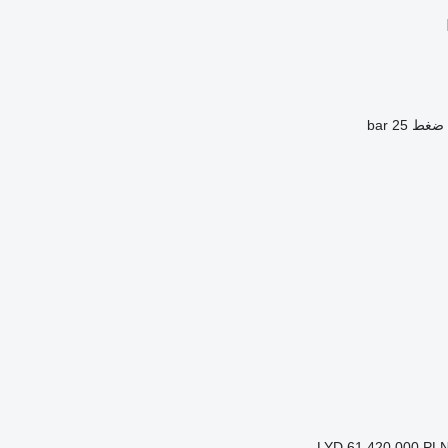
ضغط
25 bar
LYD 61,420.000
PLN