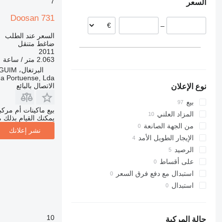
7
السعر
ألمانيا
هولندا
Doosan 731
–
رومانيا
السعر عند الطلب
بريطانيا
ضاغط متنقل
2011
إستونيا
2.063 متر / ساعة
فرنسا
البرتغال، AGUIM
عرض الكل
a Portuense, Lda
الاتصال بالبائع
نوع الإعلان
بيع
بيع ماكينات أم مرك
المزاد العلني
يمكنك القيام بذلك م
من الجهة الصانعة
نشر إعلانك
الإيجار الطويل الأمد
الرصيد
على أقساط
استبدال مع دفع فرق السعر
استبدال
10
حالة المركبة