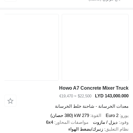
Howo A7 Concrete Mixer Tru
LYD 143,000.0
≈ €19,470
$22,500
دات الخرسانة - شاحنة خلط الخرسانة
رو
Euro 2
القوة
279 kW (380 حصان)
ود
ديزل / مازوت
مواصفات المحاور
6x4
ام التعليق
زنبرك/بضغط الهواء