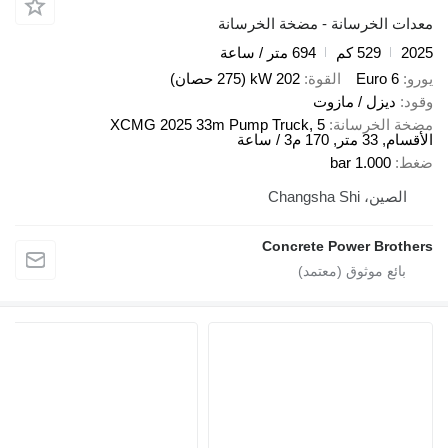
دات الخرسانة - مضخة الخرسانة
20
529 كم
694 متر / ساعة
رو
Euro 6
القوة
202 kW (275 حصان)
ود
ديزل / مازوت
خة الخرسانة
XCMG 2025 33m Pump Truck, 5
, 33 متر, 170 م3 / ساعة
ط
1.000 bar
الصين، Changsha Shi
Concrete Power Brothe