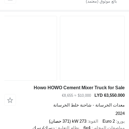
Howo HOWO Cement Mixer Truck for Sa
LYD 63,550.0
≈ €8,655
$10,000
دات الخرسانة - شاحنة خلط الخرسانة
20
رو
Euro 2
القوة
273 kW (371 حصان)
اصفات المحاور
6x4
نظام التعليق
زنبرك/زنبرك