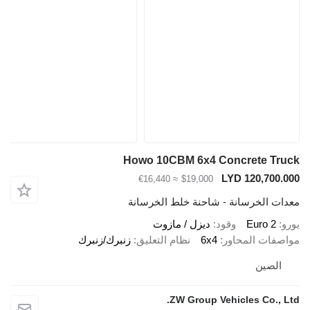
Howo 10CBM 6x4 Concrete Tru
LYD 120,700.0
≈ €16,440
$19,000
دات الخرسانة - شاحنة خلط الخرسانة
رو
Euro 2
وقود
ديزل / مازوت
اصفات المحاور
6x4
نظام التعليق
زنبرك/زنبرك
الصين
ZW Group Vehicles Co., Lt