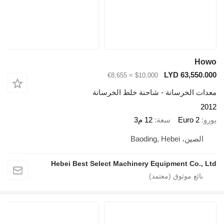
Ho
LYD 63,550.0
≈ €8,655
$10,000
دات الخرسانة - شاحنة خلط الخرسانة
20
رو
Euro 2
سعة
12 م3
الصين، Baoding, Hebei
Hebei Best Select Machinery Equipment Co., L