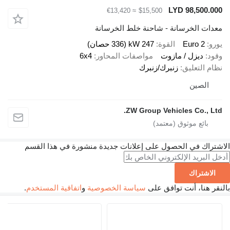
LYD 98,500.0
≈ €13,420
$15,500
دات الخرسانة - شاحنة خلط الخرسانة
رو
Euro 2
القوة
247 kW (336 حصان)
ود
ديزل / مازوت
مواصفات المحاور
6x4
ام التعليق
زنبرك/زنبرك
الصين
ZW Group Vehicles Co., Lt
تراك في الحصول على إعلانات جديدة منشورة في هذا القسم
الاشتراك
ر هنا، أنت توافق على
سياسة الخصوصية
و
اتفاقية المستخدم
.