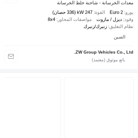
دات الخرسانة - شاحنة خلط الخرسانة
رو
Euro 2
القوة
247 kW (336 حصان)
ود
ديزل / مازوت
مواصفات المحاور
8x4
ام التعليق
زنبرك/زنبرك
الصين
ZW Group Vehicles Co., Lt