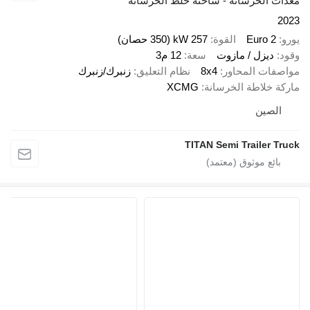
دات الخرسانة - شاحنة خلط الخرسانة
20
رو
Euro 2
القوة
257 kW (350 حصان)
ود
ديزل / مازوت
سعة
12 م3
اصفات المحاور
8x4
نظام التعليق
زنبرك/زنبرك
ركة خلاطة الخرسانة
XCMG
الصين
TITAN Semi Trailer Tru