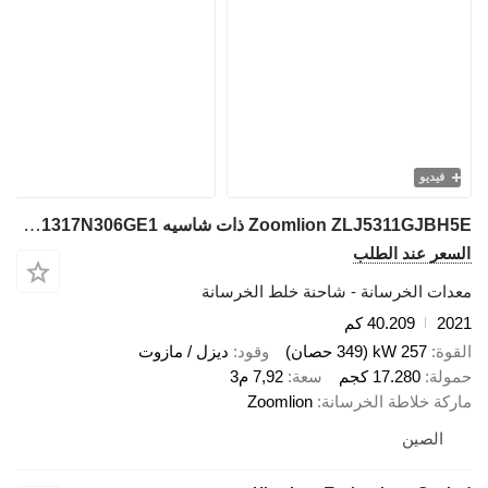
فيديو
Zoomlion ZLJ5311GJBH5E ذات شاسيه Howo ZZ1317N306GE1
سعر عند الطلب
دات الخرسانة - شاحنة خلط الخرسانة
20
40.209 كم
قوة
257 kW (349 حصان)
وقود
ديزل / مازوت
ولة
17.280 كجم
سعة
7,92 م3
ركة خلاطة الخرسانة
Zoomlion
الصين