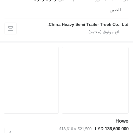
الصين
China Heavy Semi Trailer Truck Co., Lt
Ho
LYD 136,600.0
≈ €18,610
$21,500