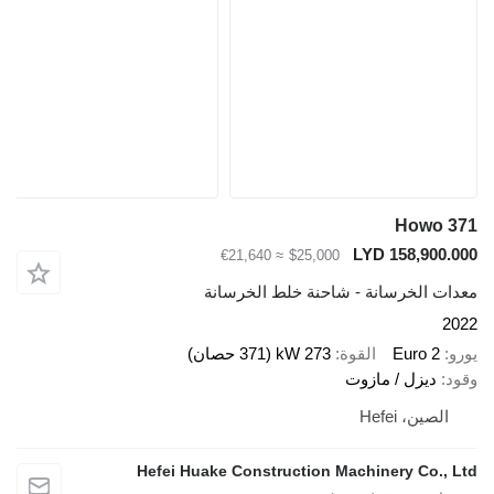
Howo 3
LYD 158,900.0
≈ €21,640
$25,000
دات الخرسانة - شاحنة خلط الخرسانة
20
رو
Euro 2
القوة
273 kW (371 حصان)
ود
ديزل / مازوت
الصين، Hefei
Hefei Huake Construction Machinery Co., L