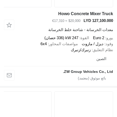
Howo Concrete Mixer Tru
LYD 127,100.0
≈ €17,310
$20,000
دات الخرسانة - شاحنة خلط الخرسانة
رو
Euro 2
القوة
247 kW (336 حصان)
ود
ديزل / مازوت
مواصفات المحاور
6x4
ام التعليق
زنبرك/زنبرك
الصين
ZW Group Vehicles Co., Lt