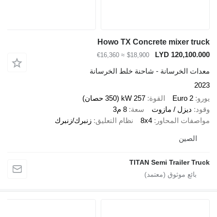
Howo TX Concrete mixer tru
LYD 120,100.0
≈ €16,360
$18,900
دات الخرسانة - شاحنة خلط الخرسانة
20
رو
Euro 2
القوة
257 kW (350 حصان)
ود
ديزل / مازوت
سعة
8 م3
اصفات المحاور
8x4
نظام التعليق
زنبرك/زنبرك
الصين
TITAN Semi Trailer Tru