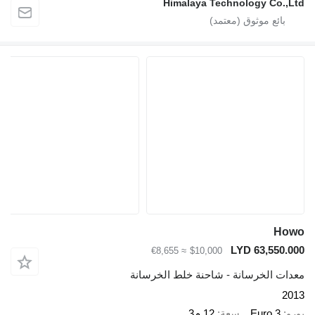
Himalaya Technology Co.,L
Ho
LYD 63,550.0
≈ €8,655
$10,000
دات الخرسانة - شاحنة خلط الخرسانة
20
رو
Euro 3
سعة
12 م3