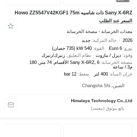
Sany ذات شاسيه Howo ZZ5547V42KGF1 75m
سعر عند الطلب
دات الخرسانة - مضخة الخرسانة
20
حالة المركبة
جديد
رو
Euro 6
القوة
540 kW (735 حصان)
ود
ديزل / مازوت
نظام التعليق
زنبرك/زنبرك
خة الخرسانة
Sany X-6RZ, 6 الأقسام, 74 متر, 180
ان المياه
400 لتر
ضغط
12 bar
الصين، Changsha Shi
Himalaya Technology Co.,L