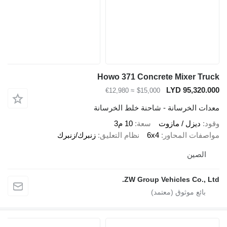
Howo 371 Concrete Mixer Tru
LYD 95,320.0
≈ €12,980
$15,000
دات الخرسانة - شاحنة خلط الخرسانة
ود
ديزل / مازوت
سعة
10 م3
اصفات المحاور
6x4
نظام التعليق
زنبرك/زنبرك
الصين
ZW Group Vehicles Co., Lt