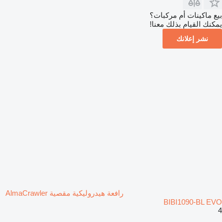
بيع ماكينات أم مركبات؟
يمكنك القيام بذلك معنا!
نشر إعلانك
رافعة هيدروليكية مقصية AlmaCrawler
BIBI1090-BL EVO
4