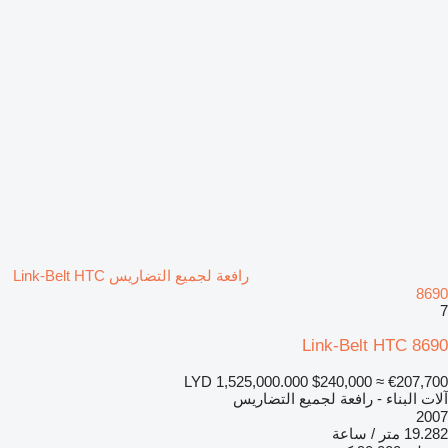
رافعة لجميع التضاريس Link-Belt HTC
8690
7
Link-Belt HTC 8690
LYD 1,525,000.000
$240,000
≈ €207,700
آلات البناء - رافعة لجميع التضاريس
2007
19.282 متر / ساعة