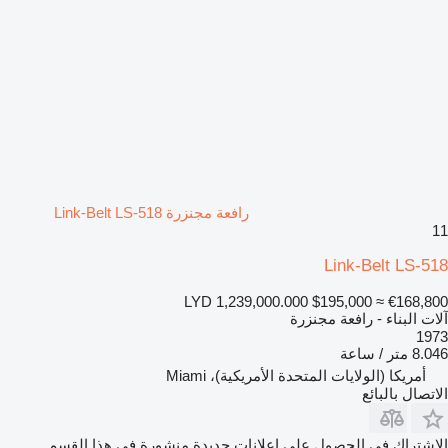
رافعة مجنزرة Link-Belt LS-518
11
Link-Belt LS-518
LYD 1,239,000.000
$195,000
≈ €168,800
آلات البناء - رافعة مجنزرة
1973
8.046 متر / ساعة
أمريكا (الولايات المتحدة الأمريكية)، Miami
الاتصال بالبائع
الاشتراك في الحصول على إعلانات جديدة منشورة في هذا القسم