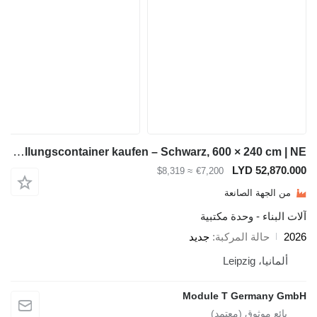
Module-T 20-Fuß-Ausstellungscontainer kaufen – Schwarz, 600 × 240 cm | NE
LYD 5
≈ $8,319
€7,200
ة الصانعة
 - وحدة مكتبية
لة المركبة
جديد
Lei
Module T Germ