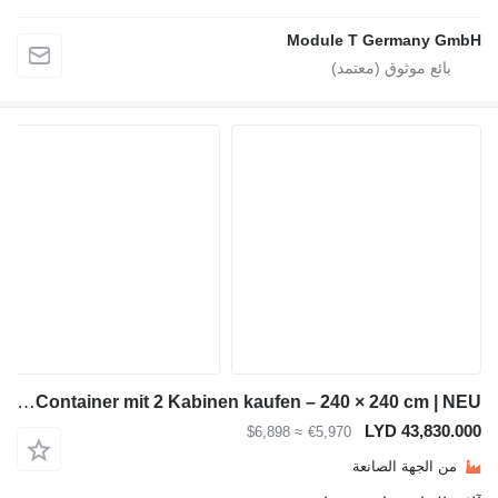
Module T Germ
Module-T WC-Container mit 2 Kabinen kaufen – 240 × 240 cm | NEU
LYD 4
≈ $6,898
€5,970
ة الصانعة