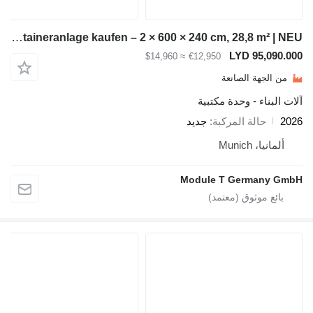
Module-T Bürocontaineranlage kaufen – 2 × 600 × 240 cm, 28,8 m² | NEU
LYD 9
≈ $14,960
€12,950
ة الصانعة
 - وحدة مكتبية
لة المركبة
جديد
Mun
Module T Germ