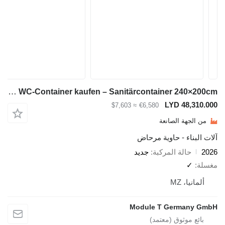
Module-T Barrierefreien WC-Container kaufen – Sanitärcontainer 240×200cm
LYD 4
≈ $7,603
€6,580
ة الصانعة
ء - حاوية مرحاض
لة المركبة
جديد
MZ
Module T Germ