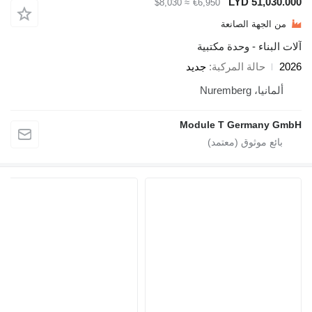
LYD 5
≈ $8,030
€6,950
ة الصانعة
 - وحدة مكتبية
لة المركبة
جديد
Nure
Module T Germ