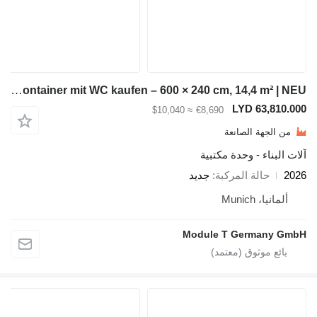
Module-T Bürocontainer mit WC kaufen – 600 × 240 cm, 14,4 m² | NEU
LYD 6
≈ $10,040
€8,690
ة الصانعة
 - وحدة مكتبية
لة المركبة
جديد
Mun
Module T Germ