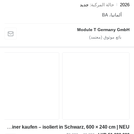
لة المركبة
جديد
BA
Module T Germ
Module-T Bürocontainer kaufen – isoliert in Schwarz, 600 × 240 cm | NEU