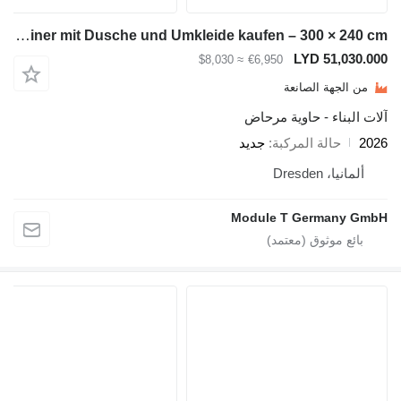
Module-T Sanitärcontainer mit Dusche und Umkleide kaufen – 300 × 240 cm |
LYD 5
≈ $8,030
€6,950
ة الصانعة
ء - حاوية مرحاض
لة المركبة
جديد
Dre
Module T Germ