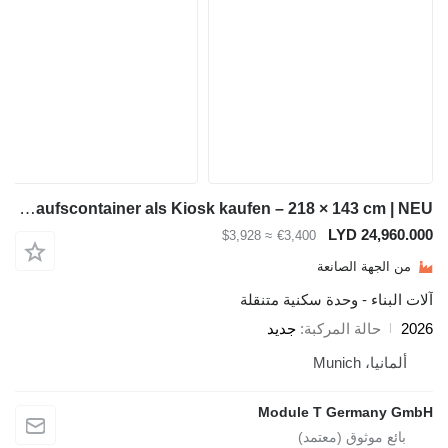
Module-T Verkaufscontainer als Kiosk kaufen – 218 × 143 cm | NEU
LYD 2
≈ $3,928
€3,400
ة الصانعة
ء - وحدة سكنية متنقلة
لة المركبة
جديد
Mun
Module T Germ