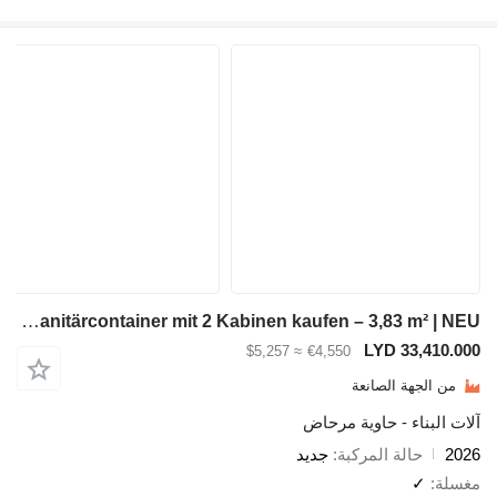
Module-T Sanitärcontainer mit 2 Kabinen kaufen – 3,83 m² | NEU
LYD 3
≈ $5,257
€4,550
ة الصانعة
ء - حاوية مرحاض
لة المركبة
جديد