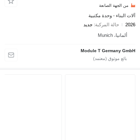
ة الصانعة
 - وحدة مكتبية
لة المركبة
جديد
Mun
Module T Germ