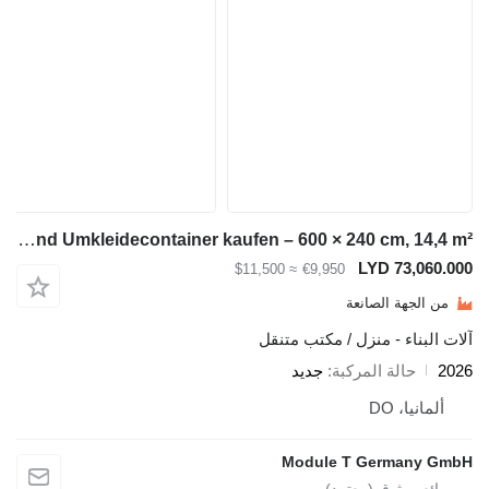
Module-T Sanitär- und Umkleidecontainer kaufen – 600 × 240 cm, 14,4 m² |
LYD 7
≈ $11,500
€9,950
ة الصانعة
ء - منزل / مكتب متنقل
لة المركبة
جديد
DO
Module T Germ