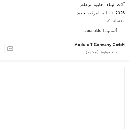
ء - حاوية مرحاض
لة المركبة
جديد
Duss
Module T Germ