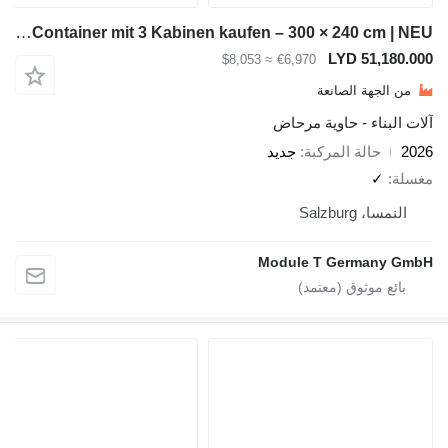
Module-T WC-Container mit 3 Kabinen kaufen – 300 × 240 cm | NEU
LYD 5
≈ $8,053
€6,970
ة الصانعة
ء - حاوية مرحاض
لة المركبة
جديد
Salz
Module T Germ