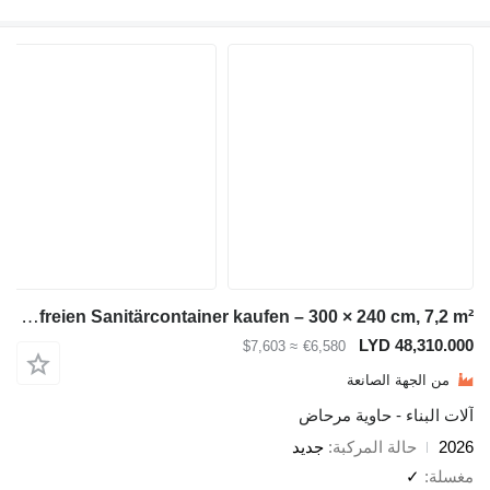
Module-T Barrierefreien Sanitärcontainer kaufen – 300 × 240 cm, 7,2 m² |
LYD 4
≈ $7,603
€6,580
ة الصانعة
ء - حاوية مرحاض
لة المركبة
جديد