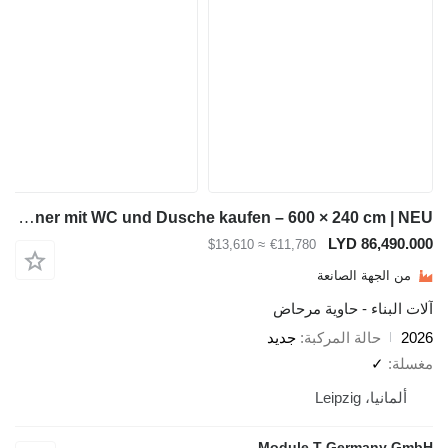
Module-T Sanitärcontainer mit WC und Dusche kaufen – 600 × 240 cm | NEU
LYD 8
≈ $13,610
€11,780
ة الصانعة
ء - حاوية مرحاض
لة المركبة
جديد
Lei
Module T Germ