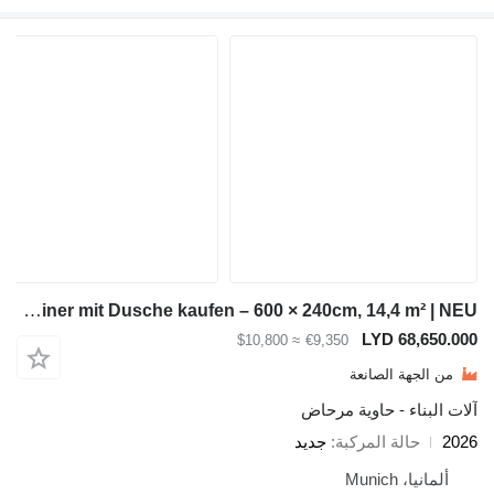
Module-T Umkleidecontainer mit Dusche kaufen – 600 × 240cm, 14,4 m² | NEU
LYD 6
≈ $10,800
€9,350
ة الصانعة
ء - حاوية مرحاض
لة المركبة
جديد
Mun