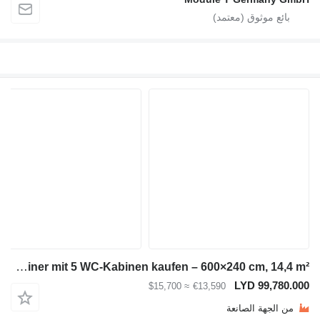
Module-T Toilettencontainer mit 5 WC-Kabinen kaufen – 600×240 cm, 14,4 m²
LYD 9
≈ $15,700
€13,590
ة الصانعة