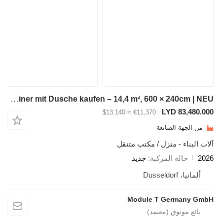
Module-T Umkleidecontainer mit Dusche kaufen – 14,4 m², 600 × 240cm | NEU
LYD 8
≈ $13,140
€11,370
ة الصانعة
ء - منزل / مكتب متنقل
لة المركبة
جديد
Duss
Module T Germ