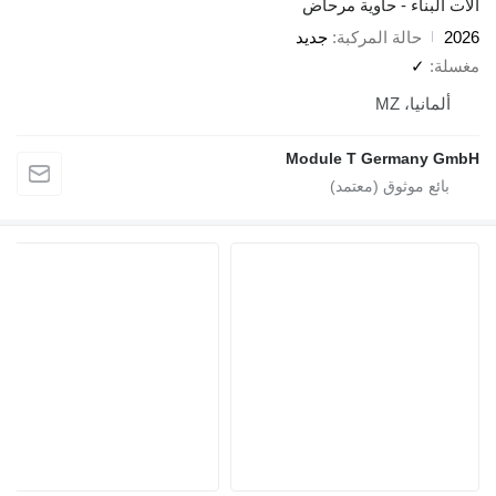
ء - حاوية مرحاض
لة المركبة
جديد
MZ
Module T Germ