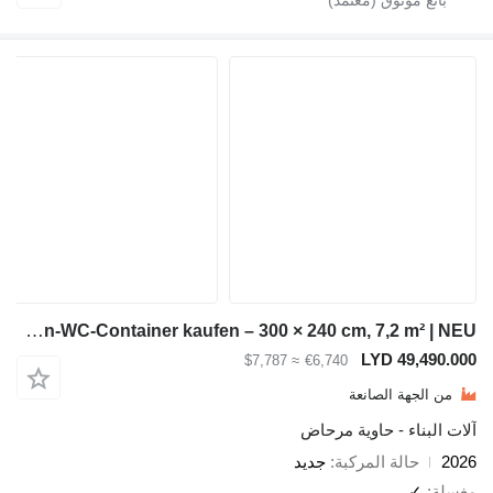
Module-T Behinderten-WC-Container kaufen – 300 × 240 cm, 7,2 m² | NEU
LYD 4
≈ $7,787
€6,740
ة الصانعة
ء - حاوية مرحاض
لة المركبة
جديد