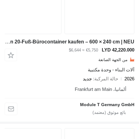
Module-T Isolierten 20-Fuß-Bürocontainer kaufen – 600 × 240 cm | NEU
LYD 4
≈ $6,644
€5,750
ة الصانعة
 - وحدة مكتبية
لة المركبة
جديد
Frankf
Module T Germ