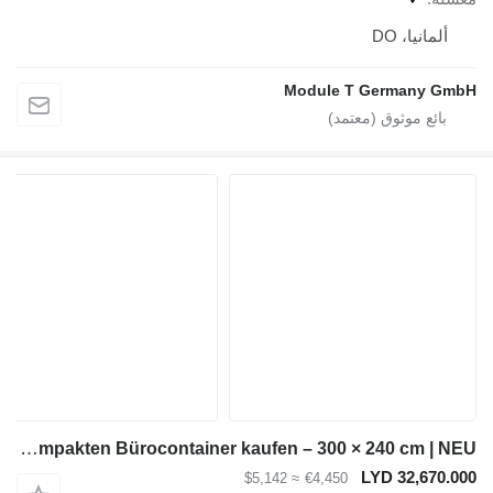
DO
Module T Germ
Module-T Kompakten Bürocontainer kaufen – 300 × 240 cm | NEU
LYD 3
≈ $5,142
€4,450