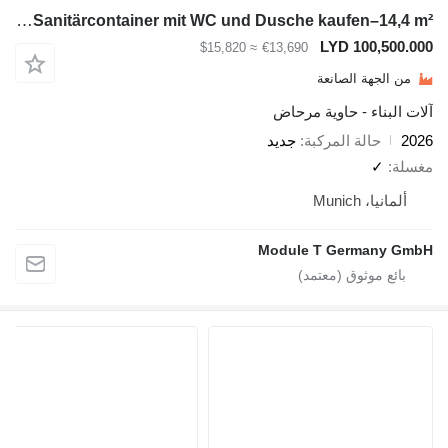
Module-T Barrierefreien Sanitärcontainer mit WC und Dusche kaufen–14,4 m²
LYD 10
≈ $15,820
€13,690
ة الصانعة
ء - حاوية مرحاض
لة المركبة
جديد
Mun
Module T Germ