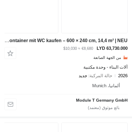
Module-T Bürocontainer mit WC kaufen – 600 × 240 cm, 14,4 m² | NEU
LYD 6
≈ $10,030
€8,680
ة الصانعة
 - وحدة مكتبية
لة المركبة
جديد
Mun
Module T Germ