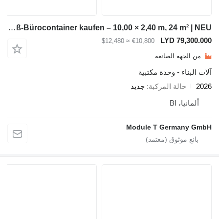
Module-T 40-Fuß-Bürocontainer kaufen – 10,00 × 2,40 m, 24 m² | NEU
LYD 7
≈ $12,480
€10,800
ة الصانعة
 - وحدة مكتبية
لة المركبة
جديد
BI
Module T Germ