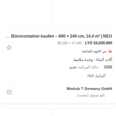
Module-T Bürocontainer kaufen – 600 × 240 cm, 14,4 m² | NEU
LYD 5
≈ $8,596
€7,440
ة الصانعة
 - وحدة مكتبية
لة المركبة
جديد
Ho
Module T Germ