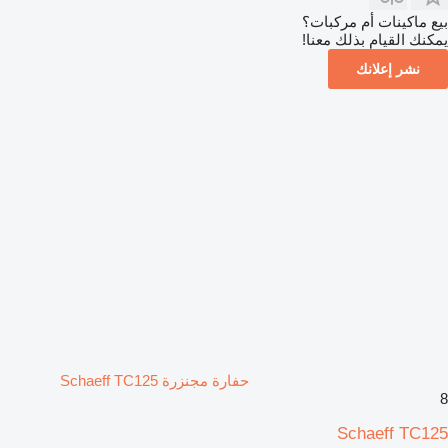
بيع ماكينات أم مركبات؟
يمكنك القيام بذلك معنا!
نشر إعلانك
حفارة مجنزرة Schaeff TC125
8
Schaeff TC125