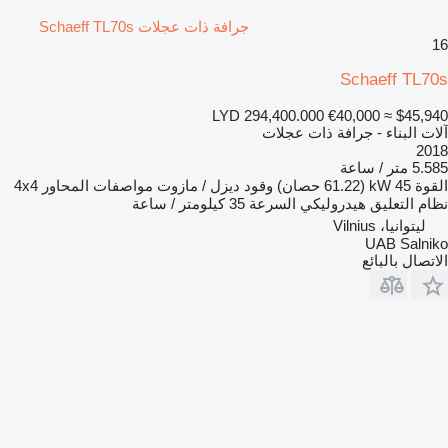
جرافة ذات عجلات Schaeff TL70s
16
Schaeff TL70s
LYD 294,400.000
€40,000
≈ $45,940
آلات البناء - جرافة ذات عجلات
2018
5.585 متر / ساعة
القوة
45 kW (61.22 حصان)
وقود
ديزل / مازوت
مواصفات المحاور
4x4
نظام التعليق
هيدروليكي
السرعة
35 كيلومتر / ساعة
ليتوانيا، Vilnius
UAB Salniko
الاتصال بالبائع