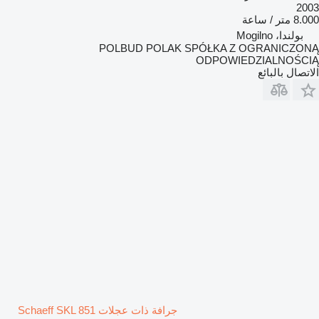
2003
8.000 متر / ساعة
بولندا، Mogilno
POLBUD POLAK SPÓŁKA Z OGRANICZONĄ
ODPOWIEDZIALNOŚCIĄ
الاتصال بالبائع
جرافة ذات عجلات Schaeff SKL 851