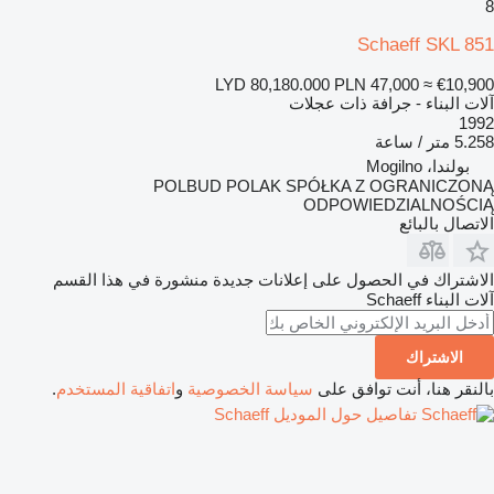
8
Schaeff SKL 851
LYD 80,180.000
PLN 47,000
≈ €10,900
آلات البناء - جرافة ذات عجلات
1992
5.258 متر / ساعة
بولندا، Mogilno
POLBUD POLAK SPÓŁKA Z OGRANICZONĄ
ODPOWIEDZIALNOŚCIĄ
الاتصال بالبائع
الاشتراك في الحصول على إعلانات جديدة منشورة في هذا القسم
آلات البناء
Schaeff
الاشتراك
بالنقر هنا، أنت توافق على
سياسة الخصوصية
و
اتفاقية المستخدم
.
تفاصيل حول الموديل Schaeff