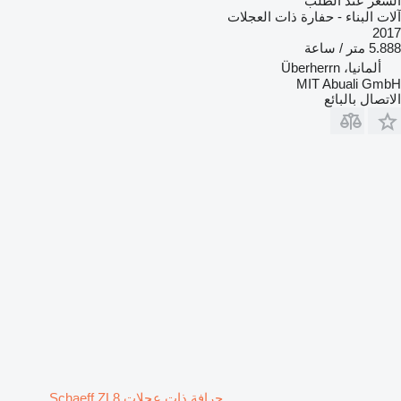
السعر عند الطلب
آلات البناء - حفارة ذات العجلات
2017
5.888 متر / ساعة
ألمانيا، Überherrn
MIT Abuali GmbH
الاتصال بالبائع
جرافة ذات عجلات Schaeff ZL8