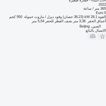
آلات البناء - حفارة صغيرة
2022
365 متر / ساعة
Euro 5
القوة
28.1 kW (38.23 حصان)
وقود
ديزل / مازوت
حمولة
950 كجم
أعماق الحفر
3,36 متر
نصف القطر للحفر
5,54 متر
الصين، Beijing
الاتصال بالبائع