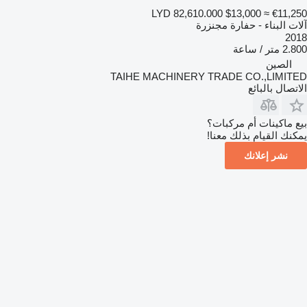
LYD 82,610.000
$13,000
≈ €11,250
آلات البناء - حفارة مجنزرة
2018
2.800 متر / ساعة
الصين
TAIHE MACHINERY TRADE CO.,LIMITED
الاتصال بالبائع
بيع ماكينات أم مركبات؟
يمكنك القيام بذلك معنا!
نشر إعلانك