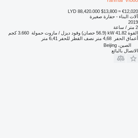
Yanmar Vio80
LYD 88,420.000
$13,800
≈ €12,020
آلات البناء - حفارة صغيرة
2019
2 متر / ساعة
القوة
41.82 kW (56.9 حصان)
وقود
ديزل / مازوت
حمولة
3.660 كجم
أعماق الحفر
4,68 متر
نصف القطر للحفر
6,41 متر
الصين، Beijing
الاتصال بالبائع