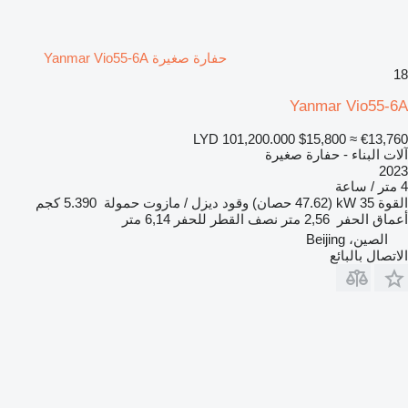
حفارة صغيرة Yanmar Vio55-6A
18
Yanmar Vio55-6A
LYD 101,200.000
$15,800
≈ €13,760
آلات البناء - حفارة صغيرة
2023
4 متر / ساعة
القوة
35 kW (47.62 حصان)
وقود
ديزل / مازوت
حمولة
5.390 كجم
أعماق الحفر
2,56 متر
نصف القطر للحفر
6,14 متر
الصين، Beijing
الاتصال بالبائع