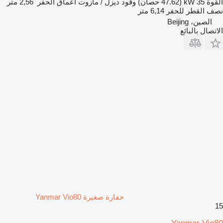
القوة
35 kW (47.62 حصان)
وقود
ديزل / مازوت
أعماق الحفر
2,56 متر
نصف القطر للحفر
6,14 متر
الصين، Beijing
الاتصال بالبائع
حفارة صغيرة Yanmar Vio80
15