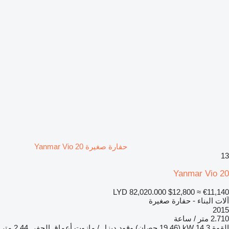
حفارة صغيرة Yanmar Vio 20
13
Yanmar Vio 20
LYD 82,020.000
$12,800
≈ €11,140
آلات البناء - حفارة صغيرة
2015
2.710 متر / ساعة
القوة
14.3 kW (19.46 حصان)
وقود
ديزل / مازوت
أعماق الحفر
2,44 متر