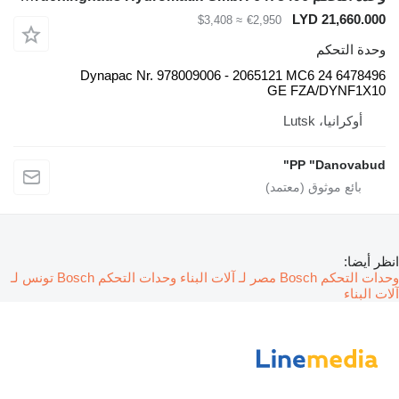
LYD 21,660.000
≈ $3,408
€2,950
وحدة التحكم
6478496 Dynapac Nr. 978009006 - 2065121 MC6 24
GE FZA/DYNF1X10
أوكرانيا، Lutsk
PP "Danovabud"
انظر أيضا:
وحدات التحكم Bosch مصر لـ آلات البناء
وحدات التحكم Bosch تونس لـ
آلات البناء