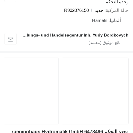
وحدة التحكم
حالة المركبة
جديد
R902076150
ألمانيا، Hameln
Y.B. Vermittlungs- und Handelsagentur Inh. Yuriy Bordkovych
وحدة التحكم Bosch 2065121 Rexroth Brueninghaus Hydromatik GmbH 6478496 لـ ماكينة رصف الطريق Dynapac F12C