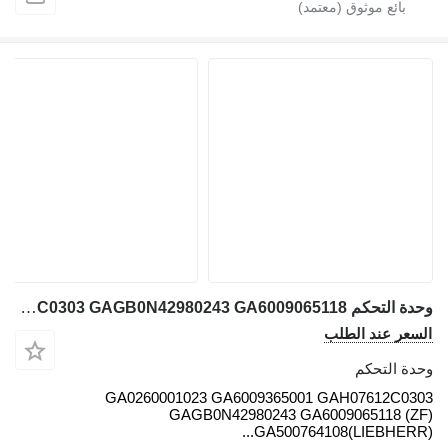
وحدة التحكم Bosch GA0260001023 GA6009365001 GAH07612C0303 GAGB0N42980243 GA6009065118 لـ شاحنة رافعة Liebherr LTM
السعر عند الطلب
وحدة التحكم
GA0260001023 GA6009365001 GAH07612C0303
GAGB0N42980243 GA6009065118 (ZF)
GA500764108(LIEBHERR)...