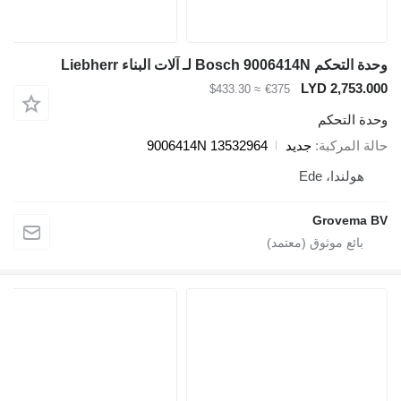
وحدة التحكم Bosch 9006414N لـ آلات البناء Liebherr
LYD 2,753.000
≈ $433.30
€375
وحدة التحكم
حالة المركبة
جديد
9006414N 13532964
هولندا، Ede
Grovema BV