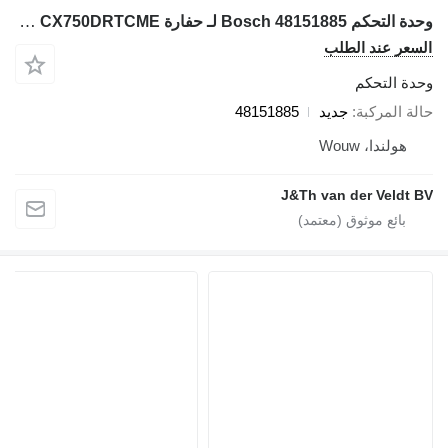
وحدة التحكم Bosch 48151885 لـ حفارة Case CX210DLC CX210DNLC CX750DRTC CX210DLCLR CX750DRTCME
السعر عند الطلب
وحدة التحكم
حالة المركبة
جديد
48151885
هولندا، Wouw
J&Th van der Veldt BV