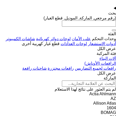
بحث
(رقم مرجعي, الماركة, الموديل, قطع الغيار)
الفئة
وحدات التحكم
علب الأمان
لوحات دوائر كهربائية
شاشات الكمبيوتر
أدوات الاستشعار
لوحات العدادات
قطع غيار كهربية أخرى
عرض الكل
فئة المركبة
آلات البناء
الرافعات (الأوناش)
رافعات لجميع التضاريس
رافعات مجنزرة
شاحنات رافعة
عرض الكل
الماركة
لم يتم العثور على نتائج لهذا الاستعلام
Actia
Ahlmann
AZ
Allison
Atlas
1604
BOMAG