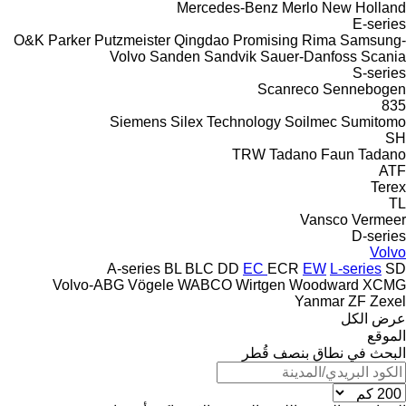
Mercedes-Benz
Merlo
New Holland
E-series
O&K
Parker
Putzmeister
Qingdao Promising
Rima
Samsung-
Volvo
Sanden
Sandvik
Sauer-Danfoss
Scania
S-series
Scanreco
Sennebogen
835
Siemens
Silex Technology
Soilmec
Sumitomo
SH
TRW
Tadano Faun
Tadano
ATF
Terex
TL
Vansco
Vermeer
D-series
Volvo
A-series
BL
BLC
DD
EC
ECR
EW
L-series
SD
Volvo-ABG
Vögele
WABCO
Wirtgen
Woodward
XCMG
Yanmar
ZF
Zexel
عرض الكل
الموقع
البحث في نطاق بنصف قُطر