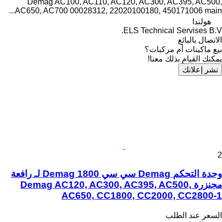
Demag AC100, AC110, AC120, AC300, AC395, AC500,
AC650, AC700 00028312, 22020100180, 450171006 main...
هولندا
ELS Technical Servises B.V.
الاتصال بالبائع
بيع ماكينات أم مركبات؟
يمكنك القيام بذلك معنا!
نشر إعلانك
2
وحدة التحكم Demag سي سي 1800 Demag لـ رافعة
مجنزرة Demag AC120, AC300, AC395, AC500,
AC650, CC1800, CC2000, CC2800-1
السعر عند الطلب