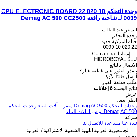
وحدة التحكم CPU ELECTRONIC BOARD 22 020 10
0099 لـ شاحنة رافعة Demag AC 500 CC2500
السعر عند الطلب
وحدة التحكم
حالة المركبة
جديد
22 020 10 0099
إسبانيا، Camarena
HIDROBOYAL SLU
الاتصال بالبائع
يتعذر العثور على قطعة غيار؟
أرسل طلبًا الآن!
طلب قطعة الغيار
نتائج البحث:
6 إعلانات
عرض
انظر أيضا:
وحدات التحكم Demag AC 500 مصر لـ آلات البناء
وحدات التحكم
Demag AC 500 تونس لـ آلات البناء
شركة
نبذة عنا
مساعدة
للاتصال بنا
الجماهيرية العربية الليبية الشعبية الاشتراكية / العربية
معلومات