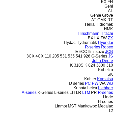
EX
FH
Gehl
AL
Genie
Grove
AT
GMK
RT
Hella
Hidromek
HMK
Hirschmann
Hitachi
EX
LX
ZW
ZX
Hydac
Hydromatik
Hyundai
R-series
Robex
IVECO
Ifm
Isuzu
JCB
3CX
4CX
110
205
531
535
541
926
G-Series
JS
John Deere
310S K
824
3800
310 K
Kobelco
SK
Kohler
Komatsu
D series
PC
PW
WA
WB
Kubota
Leica
Liebherr
A-series
K-Series
L-series
LH
LR
LTM
PR
R-series
Linde
H-series
Linmot
MST
Manitowoc
Mecalac
12