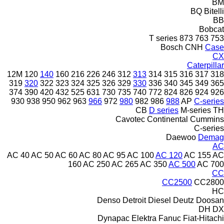
BM
BQ
Bitelli
BB
Bobcat
T series
873
763
753
Bosch
CNH
Case
CX
Caterpillar
12M
120
140
160
216
226
246
312
313
314
315
316
317
318
319
320
322
323
324
325
326
329
330
336
340
345
349
365
374
390
420
432
525
631
730
735
740
772
824
826
924
926
930
938
950
962
963
966
972
980
982
986
988
AP
C-series
CB
D series
M-series
TH
Cavotec
Continental
Cummins
C-series
Daewoo
Demag
AC
AC 40
AC 50
AC 60
AC 80
AC 95
AC 100
AC 120
AC 155
AC
160
AC 250
AC 265
AC 350
AC 500
AC 700
CC
CC2500
CC2800
HC
Denso
Detroit Diesel
Deutz
Doosan
DH
DX
Dynapac
Elektra
Fanuc
Fiat-Hitachi