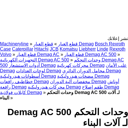
نشر إعلانك
Bosch Rexroth
قطع الغيار Demag
قطع الغيار
»
»
Machineryline
Case
Caterpillar
Hitachi
JCB
Komatsu
Liebherr
Linde
Rexroth
»
قطع الغيار Demag AC 500
»
قطع الغيار Demag AC
»
Volvo
وحدات التحكم Demag AC
»
التجهيزات الكهربائية Demag AC 500
علب الأمان
محركات كهربائية Demag
أدوات الاستشعار Demag
500
محامل الدوران الدائري Demag
لوحات العدادات Demag
Demag
مضخات هيدروليكية Demag
أسطوانات هيدروليكية Demag
أوناش
مخفضات آلية الدوران Demag
خطاطيف رافعات Demag
طقم إصلاح Demag
محركات هيدروليكية Demag
رافعة Demag
وحدات التحكم Demag AC 500 لـ آلات
»
كابلات فولاذية Demag
»
البناء
وحدات التحكم Demag AC 500
لـ آلات البناء