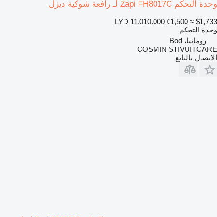
وحدة التحكم Zapi FH8017C لـ رافعة شوكية ديزل
LYD 11,010.000
€1,500
≈ $1,733
وحدة التحكم
رومانيا، Bod
COSMIN STIVUITOARE
الاتصال بالبائع