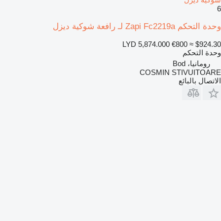
6
وحدة التحكم Zapi Fc2219a لـ رافعة شوكية ديزل
LYD 5,874.000
€800
≈ $924.30
وحدة التحكم
رومانيا، Bod
COSMIN STIVUITOARE
الاتصال بالبائع