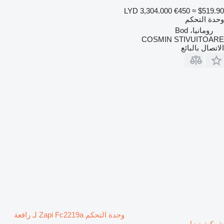
LYD 3,304.000
€450
≈ $519.90
وحدة التحكم
رومانيا، Bod
COSMIN STIVUITOARE
الاتصال بالبائع
وحدة التحكم Zapi Fc2219a لـ رافعة
شوكية ديزل