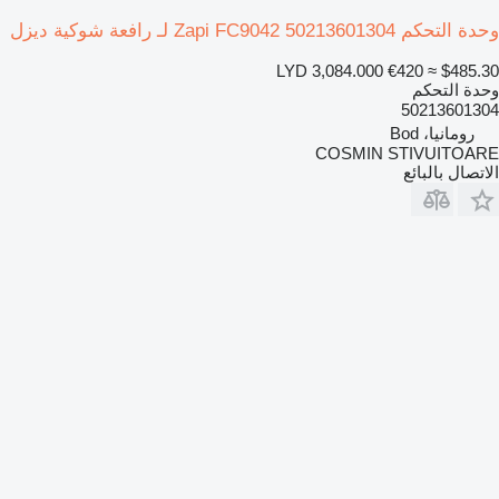
وحدة التحكم Zapi FC9042 50213601304 لـ رافعة شوكية ديزل
LYD 3,084.000
€420
≈ $485.30
وحدة التحكم
50213601304
رومانيا، Bod
COSMIN STIVUITOARE
الاتصال بالبائع