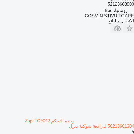
52123608800
رومانيا، Bod
COSMIN STIVUITOARE
الاتصال بالبائع
وحدة التحكم Zapi FC9042
50213601304 لـ رافعة شوكية ديزل
5