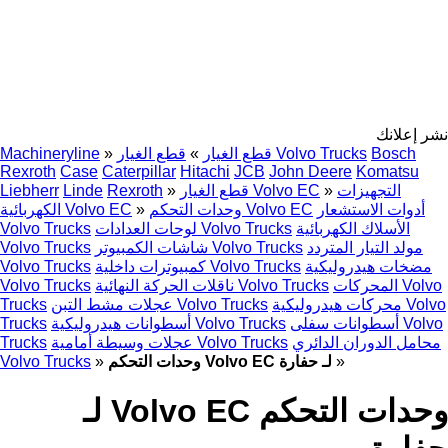
نشر إعلانك
Bosch
قطع الغيار Volvo Trucks
قطع الغيار
»
»
Machineryline
Rexroth
Case
Caterpillar
Hitachi
JCB
John Deere
Komatsu
التجهيزات
»
قطع الغيار Volvo EC
»
Rexroth
Linde
Liebherr
أدوات الاستشعار
وحدات التحكم Volvo EC
»
الكهربائية Volvo EC
الأسلاك الكهربائية
لوحات العدادات Volvo Trucks
Volvo Trucks
مولد التيار المتردد
شاشات الكمبيوتر Volvo Trucks
Volvo Trucks
مضخات هيدروليكية
كمبيوترات داخلية Volvo Trucks
Volvo Trucks
المحركات Volvo
ناقلات الحركة النهائية Volvo Trucks
Volvo Trucks
محركات هيدروليكية Volvo
عجلات مشط التبن Volvo Trucks
Trucks
أسطوانات سفلى Volvo
أسطوانات هيدروليكية Volvo Trucks
Trucks
محامل الدوران الدائري
عجلات وسيطة أمامية Volvo Trucks
Trucks
»
وحدات التحكم Volvo EC لـ حفارة
»
Volvo Trucks
وحدات التحكم Volvo EC لـ