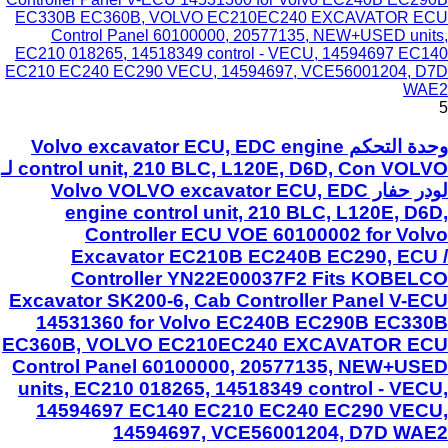
EC330B EC360B, VOLVO EC210EC240 EXCAVATOR ECU
Control Panel 60100000, 20577135, NEW+USED units,
EC210 018265, 14518349 control - VECU, 14594697 EC140
EC210 EC240 EC290 VECU, 14594697, VCE56001204, D7D
WAE2
5
وحدة التحكم Volvo excavator ECU, EDC engine
control unit, 210 BLC, L120E, D6D, Con VOLVO لـ
لودر حفار Volvo VOLVO excavator ECU, EDC
engine control unit, 210 BLC, L120E, D6D,
Controller ECU VOE 60100002 for Volvo
Excavator EC210B EC240B EC290, ECU /
Controller YN22E00037F2 Fits KOBELCO
Excavator SK200-6, Cab Controller Panel V-ECU
14531360 for Volvo EC240B EC290B EC330B
EC360B, VOLVO EC210EC240 EXCAVATOR ECU
Control Panel 60100000, 20577135, NEW+USED
units, EC210 018265, 14518349 control - VECU,
14594697 EC140 EC210 EC240 EC290 VECU,
14594697, VCE56001204, D7D WAE2