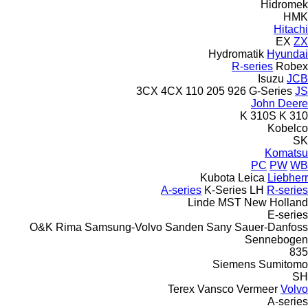
Hidromek
HMK
Hitachi
EX
ZX
Hydromatik
Hyundai
R-series
Robex
Isuzu
JCB
3CX
4CX
110
205
926
G-Series
JS
John Deere
310S K
310 K
Kobelco
SK
Komatsu
PC
PW
WB
Kubota
Leica
Liebherr
A-series
K-Series
LH
R-series
Linde
MST
New Holland
E-series
O&K
Rima
Samsung-Volvo
Sanden
Sany
Sauer-Danfoss
Sennebogen
835
Siemens
Sumitomo
SH
Terex
Vansco
Vermeer
Volvo
A-series