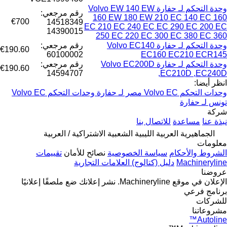
وحدة التحكم لـ حفارة Volvo EW 140 EW
رقم مرجعي:
160 EW 180 EW 210 EC 140 EC 160
€700
14518349
EC 210 EC 240 EC EC 290 EC 200 EC
14390015
250 EC 220 EC 300 EC 380 EC 360
وحدة التحكم لـ حفارة Volvo EC140
رقم مرجعي:
€190.60
60100002
EC160 EC210 ECR145
وحدة التحكم لـ حفارة Volvo EC200D
رقم مرجعي:
€190.60
14594707
,EC210D ,EC240D
انظر أيضا:
وحدات التحكم Volvo EC مصر لـ حفارة
وحدات التحكم Volvo EC
تونس لـ حفارة
شركة
نبذة عنا
مساعدة
للاتصال بنا
الجماهيرية العربية الليبية الشعبية الاشتراكية / العربية
معلومات
الشروط والأحكام
سياسة الخصوصية
نصائح للأمان
تقييمات
Machineryline
دليل (كتالوج) العلامات التجارية
عروضنا
الإعلان في موقع Machineryline.
نشر إعلانك
ضع ملصقًا إعلانيًا
برنامج فرعي
للشركات
مشروعاتنا
Autoline™