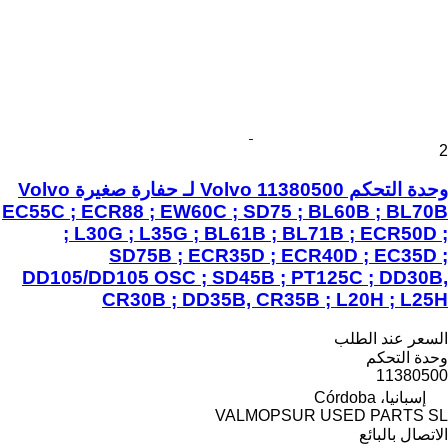
2
وحدة التحكم Volvo 11380500 لـ حفارة صغيرة Volvo
EC55C ; ECR88 ; EW60C ; SD75 ; BL60B ; BL70B
; L30G ; L35G ; BL61B ; BL71B ; ECR50D ;
SD75B ; ECR35D ; ECR40D ; EC35D ;
DD105/DD105 OSC ; SD45B ; PT125C ; DD30B,
CR30B ; DD35B, CR35B ; L20H ; L25H
السعر عند الطلب
وحدة التحكم
11380500
إسبانيا، Córdoba
VALMOPSUR USED PARTS SL
الاتصال بالبائع