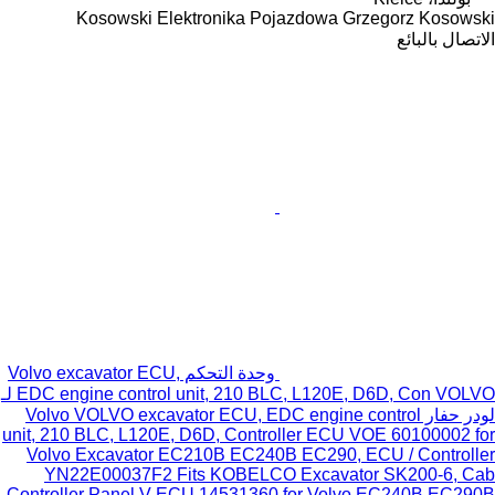
Kosowski Elektronika Pojazdowa Grzegorz Kosowski
الاتصال بالبائع
وحدة التحكم Volvo excavator ECU,
EDC engine control unit, 210 BLC, L120E, D6D, Con VOLVO لـ
لودر حفار Volvo VOLVO excavator ECU, EDC engine control
unit, 210 BLC, L120E, D6D, Controller ECU VOE 60100002 for
Volvo Excavator EC210B EC240B EC290, ECU / Controller
YN22E00037F2 Fits KOBELCO Excavator SK200-6, Cab
Controller Panel V-ECU 14531360 for Volvo EC240B EC290B