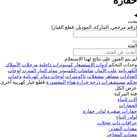
حفارة
بحث
(رقم مرجعي, الماركة, الموديل, قطع الغيار)
الفئة
لم يتم العثور على نتائج لهذا الاستعلام
وحدات التحكم
أدوات الاستشعار
كمبيوترات داخلية
مرحلات
الأسلاك
الكهربائية
علب الأمان
شاشات الكمبيوتر
مولد التيار المتردد
لوحات
العدادات
مصاهر
مشغلات
تاكومترات
لوحات دوائر كهربائية
وحدات
تحكم
مستشعرات درجة حرارة هواء المقصورة
قطع غيار كهربية أخرى
عرض الكل
فئة المركبة
آلات البناء
الحفارات
حفارات صغيرة
لوادر حفارة
لوادر البناء
جرافات ذات عجلات
معدات التعدين
معدات المحاجر