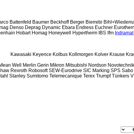
arco
Battenfeld
Baumer
Beckhoff
Berger
Bierrebi
Bihl+Wiedem
mag
Denso
Deprag
Dynamic
Ebara
Endress
Euchner
Eurother
denhain
Hobart
Homag
Honeywell
Hypertherm
IBS
Ifm
Indramat
Kawasaki
Keyence
Kolbus
Kollmorgen
Kolver
Krause
Kra
Mean Well
Merlin Gerin
Mikron
Mitsubishi
Nordson
Novotechni
shaw
Rexroth
Robosoft
SEW-Eurodrive
SIC Marking
SPS
Sabo
tahl
Stanley
Sumitomo
Telemecanique
Terex
Trumpf
Tünkers
V