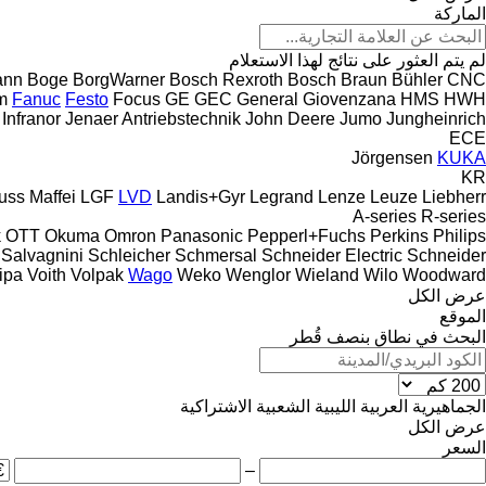
الماركة
لم يتم العثور على نتائج لهذا الاستعلام
ann
Boge
BorgWarner
Bosch Rexroth
Bosch
Braun
Bühler
CNC
m
Fanuc
Festo
Focus
GE
GEC
General
Giovenzana
HMS
HWH
Infranor
Jenaer Antriebstechnik
John Deere
Jumo
Jungheinrich
ECE
Jörgensen
KUKA
KR
uss Maffei
LGF
LVD
Landis+Gyr
Legrand
Lenze
Leuze
Liebherr
A-series
R-series
k
OTT
Okuma
Omron
Panasonic
Pepperl+Fuchs
Perkins
Philips
Salvagnini
Schleicher
Schmersal
Schneider Electric
Schneider
ipa
Voith
Volpak
Wago
Weko
Wenglor
Wieland
Wilo
Woodward
عرض الكل
الموقع
البحث في نطاق بنصف قُطر
الجماهيرية العربية الليبية الشعبية الاشتراكية
عرض الكل
السعر
–