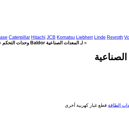
ase
Caterpillar
Hitachi
JCB
Komatsu
Liebherr
Linde
Rexroth
Vo
»
وحدات التحكم Baldor لـ المعدات الصناعية
»
دات الطاقة
قطع غيار كهربية أخرى