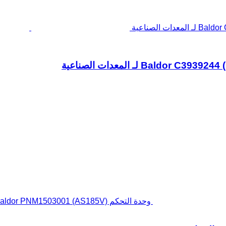
وحدة التحكم Baldor PNM1503001 (AS185V) لـ المعدات الصناعية