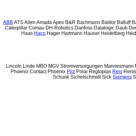
ABB
ATS
Allen
Amada
Apex
B&R
Bachmann
Baldor
Balluff
B
Caterpillar
Comau
DH-Robotics
Danfoss
Datalogic
Daub
De
Haas
Haco
Hager
Hartmann
Hauser
Heidelberg
Hei
Lincoln
Linde
MBO
MGV Stromversorgungen
Mannesmann
Phoenix Contact
Phoenix
Pilz
Polar
Regloplas
Reis
Reni
Schunk
Sichelschmidt
Sick
Siemens
S