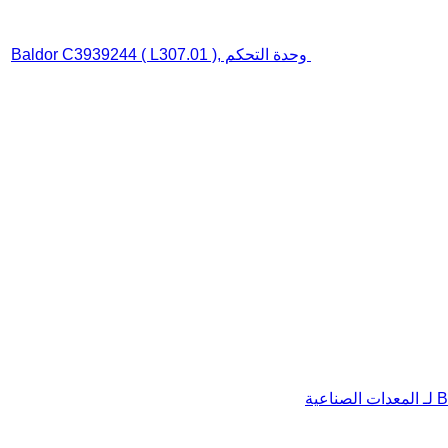
وحدة التحكم Baldor C3939244 ( L307.01 ),