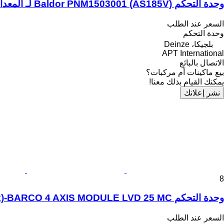
وحدة التحكم Baldor PNM1503001 (AS185V) لـ المعدات الصناعية
السعر عند الطلب
وحدة التحكم
بلجيكا، Deinze
APT International
الاتصال بالبائع
بيع ماكينات أم مركبات؟
يمكنك القيام بذلك معنا!
نشر إعلانك
8
وحدة التحكم Baldor A9020411 (11,12)-BARCO 4 AXIS MODULE LVD 25 MC لـ المعدات الصناعية
السعر عند الطلب