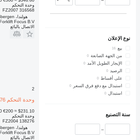
–
وحدة التحكم
316568 FZ2007
هولندا، Haaksbergen
Forklift Focus B.V.
الاتصال بالبائع
نوع الإعلان
بيع
من الجهة الصانعة
الإيجار الطويل الأمد
الرصيد
على أقساط
استبدال مع دفع فرق السعر
2
استبدال
وحدة التحكم Zapi 138276 لـ رافعة البليت الكهربائية Atlet
0
€200
≈ $231.10
سنة التصنيع
وحدة التحكم
138276 FZ2004
هولندا، Haaksbergen
–
Forklift Focus B.V.
الاتصال بالبائع