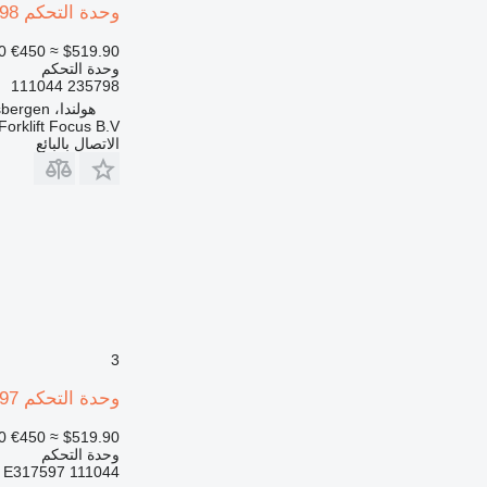
وحدة التحكم 235798 لـ رافعة شوكية Atlet URF/140 DTFVRE 376
0
€450
≈ $519.90
وحدة التحكم
235798 111044
هولندا، Haaksbergen
Forklift Focus B.V.
الاتصال بالبائع
3
وحدة التحكم E317597 لـ مرفاع شوكي Atlet URF
0
€450
≈ $519.90
وحدة التحكم
E317597 111044