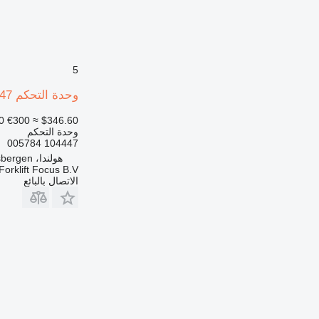
5
وحدة التحكم Atlas Copco 104447 لـ شاحنة الوصول Atlet UNN
0
€300
≈ $346.60
وحدة التحكم
104447 005784
هولندا، Haaksbergen
Forklift Focus B.V.
الاتصال بالبائع