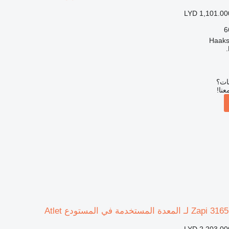
LYD 1,101.00
بات؟
عنا!
LYD 2,203.00