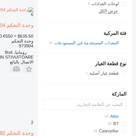
لوحات العدادات
عرض الكل
6
وحدة التحكم Atlet 973904 لـ رافعة شوكية ديزل
فئة المركبة
0
€550
≈ $635.50
وحدة التحكم
المعدات المستخدمة في المستودعات
973904
رافعات شوكية
رومانيا، Bod
N STIVUITOARE
رافعات شوكية ديزل
الاتصال بالبائع
نوع قطعة الغيار
رافعات البليت الكهربائية
شاحنات الوصول
قطعة غيار أصلية
مرافيع شوكية
الماركة
Atlet
2
PLL
BT
PLL180
C-series
Caterpillar
UNS
وحدة التحكم Atlet 125492 لـ المعدة المستخدمة في المستودع Atlet