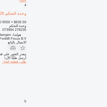
UNS
4
وحدة التحكم Atlet 278235 لـ المعدة المستخدمة في المستودع Atlet UNS
0
€550
≈ $635.50
وحدة التحكم
278235 073904
هولندا، Haaksbergen
Forklift Focus B.V.
الاتصال بالبائع
يتعذر العثور على قط
أرسل طلبًا الآن!
طلب قطعة الغيار
5