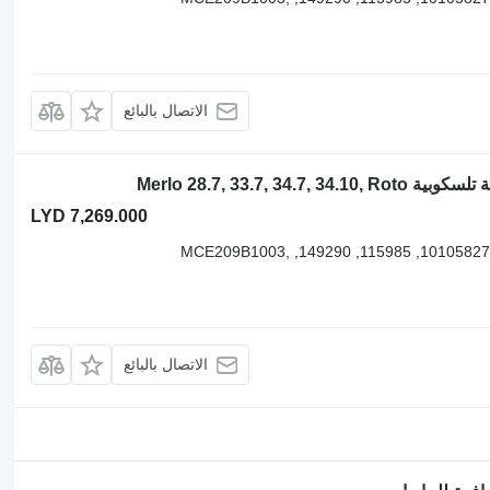
الاتصال بالبائع
LYD 7,269.000
035965, 058553, 059568, 10105827, 115985, 149290, MCE209B1003,
الاتصال بالبائع