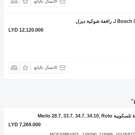
الاتصال بالبائع
LYD 12,120.000
الاتصال بالبائع
"
LYD 7,269.000
035965, 058553, 059568, 10105827, 115985, 149290, MCE209B1003,