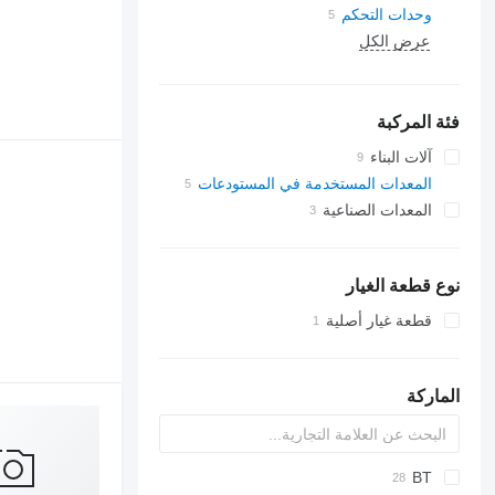
وحدات التحكم
عرض الكل
فئة المركبة
آلات البناء
الحفارات
المعدات المستخدمة في المستودعات
المعدات الصناعية
رافعات شوكية
الرافعات (الأوناش)
شاحنات رافعة
رافعات شوكية ديزل
الآليات والماكينات لشق وتعبيد الطرق
ماكينات رصف الطريق
نوع قطعة الغيار
ماكينات لصقل الأسفلت
قطعة غيار أصلية
الماركة
PLL
BT