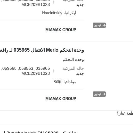
جديد
MCE209B1023
أوكرانيا، Hmelnitskiy
فيديو
MIAMAX GROUP
وحدة التحكم Merlo الانتقال 035965 لـ رافعة تلسكوبية Merlo 28.7, 33.7, 34.7, 34.10, Roto
وحدة التحكم
حالة المركبة
جديد
MCE209B1023
مولدافيا، Bălți
فيديو
MIAMAX GROUP
عة غيار؟