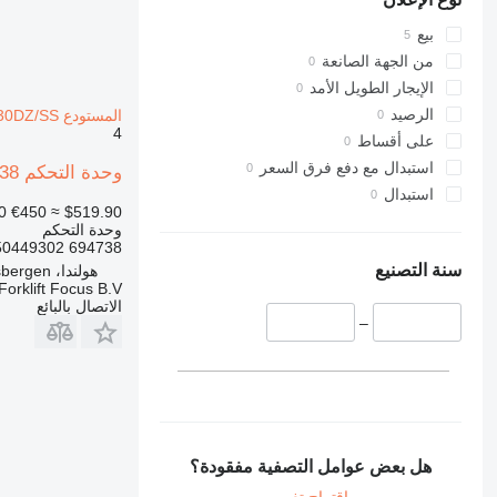
بيع
من الجهة الصانعة
الإيجار الطويل الأمد
الرصيد
المستودع Jungheinrich ETV214-530DZ/SS
4
على أقساط
استبدال مع دفع فرق السعر
وحدة التحكم ETV214-530DZ/SS 694738 لـ المعدة المستخدمة في المستودع Jungheinrich ETV214-530DZ/SS
استبدال
0
€450
≈ $519.90
وحدة التحكم
694738 50449302
سنة التصنيع
هولندا، Haaksbergen
Forklift Focus B.V.
الاتصال بالبائع
–
هل بعض عوامل التصفية مفقودة؟
اقتراح تغيير