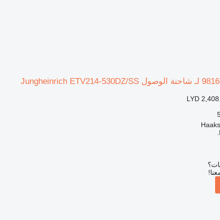
LYD 2,408
بات؟
عنا!