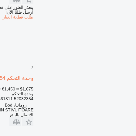
يتعذر العثور على قط
أرسل طلبًا الآن!
طلب قطعة الغيار
7
وحدة التحكم Jungheinrich 52032354 لـ رافعة للحاويات
0
€1,450
≈ $1,675
وحدة التحكم
52032354 50461311
رومانيا، Bod
N STIVUITOARE
الاتصال بالبائع