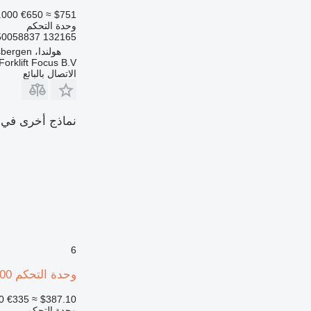
.000
€650
≈ $751
وحدة التحكم
132165 50058837
هولندا، Haaksbergen
Forklift Focus B.V.
الاتصال بالبائع
نماذج أخرى في القسم "وحدات التحك
6
وحدة التحكم Jungheinrich 69430600 لـ رافعة للحاويات
0
€335
≈ $387.10
وحدة التحكم