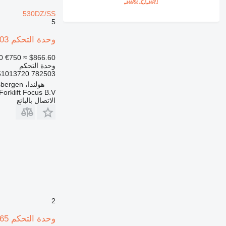
530DZ/SS
5
وحدة التحكم 782503 لـ شاحنة الوصول Jungheinrich ETV214-530DZ/SS
0
€750
≈ $866.60
وحدة التحكم
782503 51013720
هولندا، Haaksbergen
Forklift Focus B.V.
الاتصال بالبائع
2
وحدة التحكم MP1514 132165 لـ شاحنة الوصول Jungheinrich ETV214