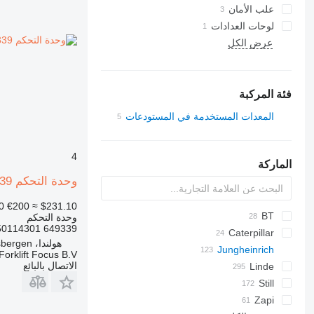
علب الأمان
لوحات العدادات
عرض الكل
فئة المركبة
المعدات المستخدمة في المستودعات
رافعات شوكية
شاحنات الوصول
4
الماركة
وحدة التحكم Jungheinrich ETV214-530DZ/SS 649339 لـ المعدة المستخدمة في المستودع Jungheinrich ETV214-530DZ/SS
0
€200
≈ $231.10
PLL
BT
وحدة التحكم
649339 50114301
C-series
Caterpillar
UNS
هولندا، Haaksbergen
Hakomatic B
Jungheinrich
R-series
LPE
120
531
Forklift Focus B.V.
الاتصال بالبائع
LWE
ECE
533
EP
Linde
ECE 225
D-series
E-series
A-Class
ROTO
OSE
EJE
535
GC
Still
EJE 116
M-series
E-series
ERP
SPE
EKS
541
CX
Zapi