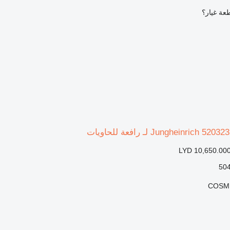
عة غيار؟
LYD 10,650.00
COSMI