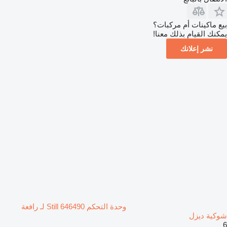
بيع ماكينات أم مركبات؟
يمكنك القيام بذلك معنا!
نشر إعلانك
وحدة التحكم Still 646490 لـ رافعة
شوكية ديزل
6