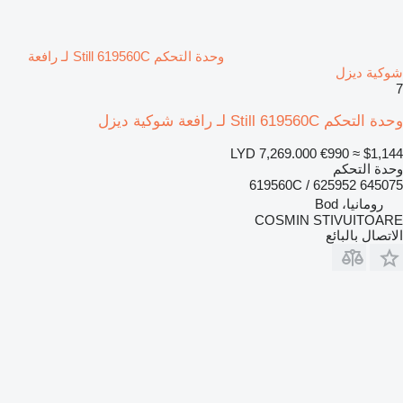
وحدة التحكم Still 619560C لـ رافعة
شوكية ديزل
7
وحدة التحكم Still 619560C لـ رافعة شوكية ديزل
LYD 7,269.000
€990
≈ $1,144
وحدة التحكم
619560C / 625952 645075
رومانيا، Bod
COSMIN STIVUITOARE
الاتصال بالبائع