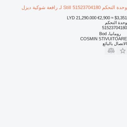
وحدة التحكم Still 51523704180 لـ رافعة شوكية ديزل
LYD 21,290.000
€2,900
≈ $3,351
وحدة التحكم
51523704180
رومانيا، Bod
COSMIN STIVUITOARE
الاتصال بالبائع