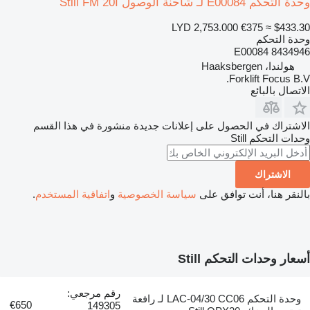
وحدة التحكم E00084 لـ شاحنة الوصول Still FM 20I
LYD 2,753.000
€375
≈ $433.30
وحدة التحكم
E00084 8434946
هولندا، Haaksbergen
Forklift Focus B.V.
الاتصال بالبائع
الاشتراك في الحصول على إعلانات جديدة منشورة في هذا القسم
وحدات التحكم
Still
الاشتراك
بالنقر هنا، أنت توافق على
سياسة الخصوصية
و
اتفاقية المستخدم
.
أسعار وحدات التحكم Still
رقم مرجعي:
وحدة التحكم LAC-04/30 CC06 لـ رافعة
€650
149305