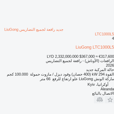
جديد رافعة لجميع التضاريس LiuGong
LTC1000L5
4
LiuGong LTC1000L5
LYD 2,332,000.000
$367,000
≈ €317,600
الرافعات (الأوناش) - رافعة لجميع التضاريس
2026
حالة المركبة
جديد
القوة
294 kW (400 حصان)
وقود
ديزل / مازوت
حمولة
100.000 كجم
ماركة الونش
LiuGong
علو ارتفاع للرفع
66 متر
أوكرانيا، Kyiv
Aleanda
الاتصال بالبائع