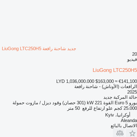
جديد شاحنة رافعة LiuGong LTC250H5
20
فيديو
LiuGong LTC250H5
LYD 1,036,000.000
$163,000
≈ €141,100
الرافعات (الأوناش) - شاحنة رافعة
2025
حالة المركبة
جديد
يورو
Euro 5
القوة
221 kW (301 حصان)
وقود
ديزل / مازوت
حمولة
25.000 كجم
علو ارتفاع للرفع
50 متر
أوكرانيا، Kyiv
Aleanda
الاتصال بالبائع