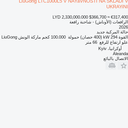
LiuGong LTC1000L5 V NAYaVNOSTI NA SKLADI V
UKRAYiNI
LYD 2,330,000.000
$366,700
≈ €317,400
الرافعات (الأوناش) - شاحنة رافعة
2026
حالة المركبة
جديد
القوة
294 kW (400 حصان)
حمولة
100.000 كجم
ماركة الونش
LiuGong
علو ارتفاع للرفع
66 متر
أوكرانيا، Kyiv
Aleanda
الاتصال بالبائع