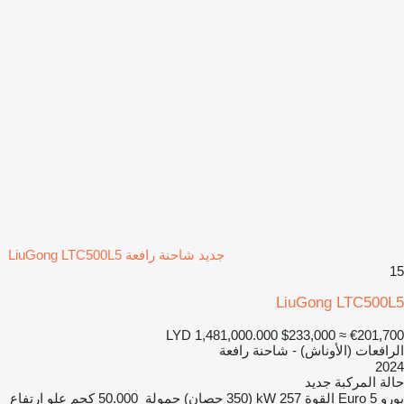
جديد شاحنة رافعة LiuGong LTC500L5
15
LiuGong LTC500L5
LYD 1,481,000.000
$233,000
≈ €201,700
الرافعات (الأوناش) - شاحنة رافعة
2024
حالة المركبة
جديد
يورو
Euro 5
القوة
257 kW (350 حصان)
حمولة
50.000 كجم
علو ارتفاع