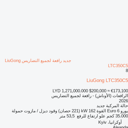
جديد رافعة لجميع التضاريس LiuGong
LTC350C5
8
LiuGong LTC350C5
LYD 1,271,000.000
$200,000
≈ €173,100
الرافعات (الأوناش) - رافعة لجميع التضاريس
2026
حالة المركبة
جديد
يورو
Euro 6
القوة
162 kW (221 حصان)
وقود
ديزل / مازوت
حمولة
35.000 كجم
علو ارتفاع للرفع
53,5 متر
أوكرانيا، Kyiv
Aleanda