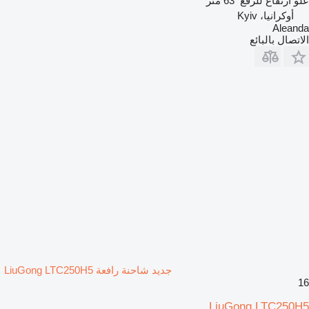
علو ارتفاع للرفع
63 متر
أوكرانيا، Kyiv
Aleanda
الاتصال بالبائع
جديد شاحنة رافعة LiuGong LTC250H5
16
LiuGong LTC250H5