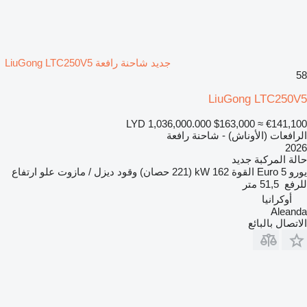
جديد شاحنة رافعة LiuGong LTC250V5
58
LiuGong LTC250V5
LYD 1,036,000.000
$163,000
≈ €141,100
الرافعات (الأوناش) - شاحنة رافعة
2026
حالة المركبة
جديد
يورو
Euro 5
القوة
162 kW (221 حصان)
وقود
ديزل / مازوت
علو ارتفاع
للرفع
51,5 متر
أوكرانيا
Aleanda
الاتصال بالبائع