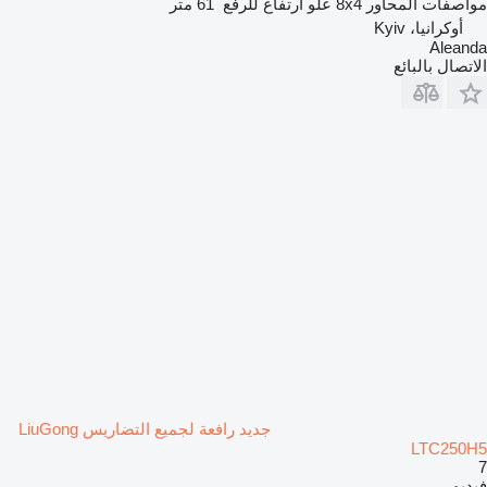
مواصفات المحاور
8x4
علو ارتفاع للرفع
61 متر
أوكرانيا، Kyiv
Aleanda
الاتصال بالبائع
جديد رافعة لجميع التضاريس LiuGong
LTC250H5
7
فيديو