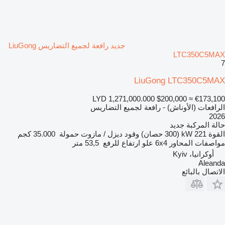
جديد رافعة لجميع التضاريس LiuGong
LTC350C5MAX
7
LiuGong LTC350C5MAX
LYD 1,271,000.000
$200,000
≈ €173,100
الرافعات (الأوناش) - رافعة لجميع التضاريس
2026
حالة المركبة
جديد
القوة
221 kW (300 حصان)
وقود
ديزل / مازوت
حمولة
35.000 كجم
مواصفات المحاور
6x4
علو ارتفاع للرفع
53,5 متر
أوكرانيا، Kyiv
Aleanda
الاتصال بالبائع