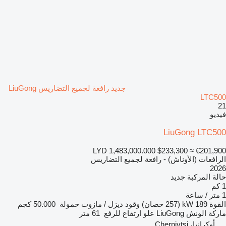
جديد رافعة لجميع التضاريس LiuGong
LTC500
21
فيديو
LiuGong LTC500
LYD 1,483,000.000
$233,300
≈ €201,900
الرافعات (الأوناش) - رافعة لجميع التضاريس
2026
حالة المركبة
جديد
1 كم
1 متر / ساعة
القوة
189 kW (257 حصان)
وقود
ديزل / مازوت
حمولة
50.000 كجم
ماركة الونش
LiuGong
علو ارتفاع للرفع
61 متر
أوكرانيا، Chernivtsi