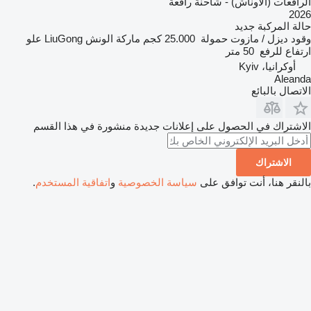
الرافعات (الأوناش) - شاحنة رافعة
2026
حالة المركبة
جديد
وقود
ديزل / مازوت
حمولة
25.000 كجم
ماركة الونش
LiuGong
علو
ارتفاع للرفع
50 متر
أوكرانيا، Kyiv
Aleanda
الاتصال بالبائع
الاشتراك في الحصول على إعلانات جديدة منشورة في هذا القسم
الاشتراك
بالنقر هنا، أنت توافق على
سياسة الخصوصية
و
اتفاقية المستخدم
.