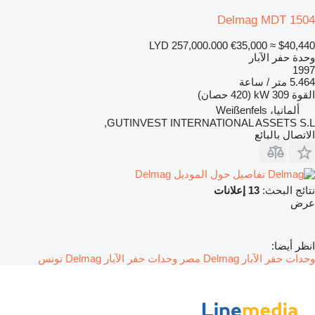
Delmag MDT 1504
LYD 257,000.000
€35,000
≈ $40,440
وحدة حفر الآبار
1997
5.464 متر / ساعة
القوة
309 kW (420 حصان)
ألمانيا، Weißenfels
GUTINVEST INTERNATIONAL ASSETS S.L,
الاتصال بالبائع
تفاصيل حول الموديل Delmag
نتائج البحث:
13 إعلانات
عرض
انظر أيضا:
وحدات حفر الآبار Delmag مصر
وحدات حفر الآبار Delmag تونس