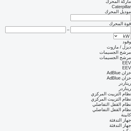
ماركة المحرك
Caterpillar
موديل المحرك
قوة المحرك
–
وقود
ديزل / مازوت
مرشح الجسيمات
مرشح الجسيمات
EEV
EEV
خزان AdBlue
خزان AdBlue
ريتاردر
ريتاردر
نظام التزييت المركزي
نظام التزييت المركزي
نظام القفل التفاضلي
نظام القفل التفاضلي
كابينة
جهاز التدفئة
جهاز التدفئة
مكيف