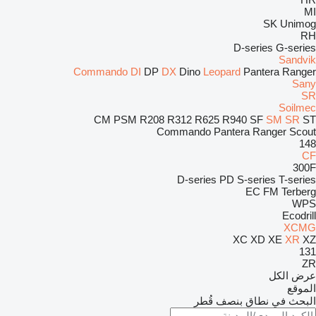
MI
SK
Unimog
RH
D-series
G-series
Sandvik
Commando
DI
DP
DX
Dino
Leopard
Pantera
Ranger
Sany
SR
Soilmec
CM
PSM
R208
R312
R625
R940
SF
SM
SR
ST
Commando
Pantera
Ranger
Scout
148
CF
300F
D-series
PD
S-series
T-series
EC
FM
Terberg
WPS
Ecodrill
XCMG
XC
XD
XE
XR
XZ
131
ZR
عرض الكل
الموقع
البحث في نطاق بنصف قُطر