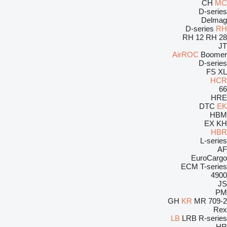
CH
MC
D-series
Delmag
D-series
RH
RH 12
RH 28
JT
AirROC
Boomer
D-series
FS
XL
HCR
66
HRE
DTC
EK
HBM
EX
KH
HBR
L-series
AF
EuroCargo
ECM
T-series
4900
JS
PM
GH
KR
MR
709-2
Rex
LB
LRB
R-series
HR