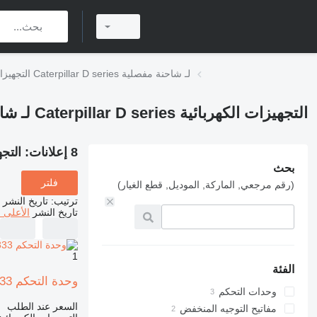
التجهيزات الكهربائية Caterpillar D series لـ شاحنة مفصلية
التجهيزات الكهربائية Caterpillar D series لـ شاحنة مفصلية
8 إعلانات:
التجهيزات ال
بحث
فلتر
(رقم مرجعي, الماركة, الموديل, قطع الغيار)
ترتيب
:
تاريخ النشر
تاريخ النشر
الأعلى 
1
الفئة
وحدة التحكم Caterpillar 10R4333 لـ شاحنة مفصلية Caterpillar D350E I 627G 771D 789B 785C 775D
وحدات التحكم
السعر عند الطلب
مفاتيح التوجيه المنخفض