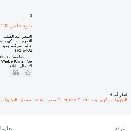
3
ضوء خلفي 162-5402 لـ شاحنة مفصلية Caterpillar D400E,D300E,D250D
السعر عند الطلب
التجهيزات الكهربائ
حالة المركبة
جديد
162-5402
المكسيك، Chihuahua
a Wiebe Km 24 Sa
الاتصال بالبائع
انظر أيضا:
التجهيزات الكهربائية Caterpillar D series مصر لـ شاحنة مفصلية
التجهيزات الكهربائية ar D series
شركة
معلوما