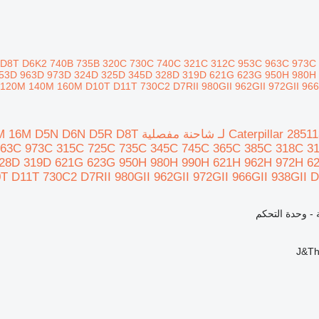
 D8T D6K2 740B 735B 320C 730C 740C 321C 312C 953C 963C 973C
953D 963D 973D 324D 325D 345D 328D 319D 621G 623G 950H 980H
20M 140M 160M D10T D11T 730C2 D7RII 980GII 962GII 972GII 966G
وحدة التحكم Caterpillar 2851133 لـ شاح
963C 973C 315C 725C 735C 345C 745C 365C 385C 318C 3
328D 319D 621G 623G 950H 980H 990H 621H 962H 972H 6
D11T 730C2 D7RII 980GII 962GII 972GII 966GII 938GII D
ة - وحدة التحكم
J&Th