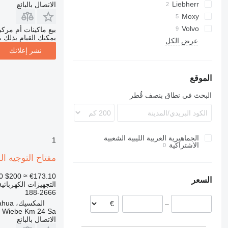
Liebherr
740
HM
الاتصال بالبائع
740B
745
Moxy
745C
C-series
MT
Volvo
بيع ماكينات أم مرك
يمكنك القيام بذلك م
عرض الكل
D series
A-series
نشر إعلانك
D3
DD
D4
EC
D5
ECR
الموقع
D6
EW
البحث في نطاق بنصف قُطر
G-series
D7
L-series
D8
D10
PL
الجماهيرية العربية الليبية الشعبية
D11
SD
1
الاشتراكية
D250
مفتاح التوجيه المنخفض 188-2666 لـ شاحنة مفصلية 35
D300
D350
0
$200
≈ €173.10
السعر
التجهيزات الكهربائي
D400
188-2666
المكسيك، Chihuahua
–
a Wiebe Km 24 Sa
الاتصال بالبائع