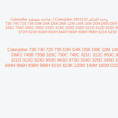
وحدة التحكم Caterpillar 2851133 لـ شاحنة مفصلية Caterpillar
730 740 725 735 D3K D4K D5K D6K 12M 14M 16M D5N D6N D5R
345C 745C 365C 385C 318C 319C 320D 330D 321D 312D 323D 
972H 623H 824H 834H 844H 966H 938H 988H 621K 623K 1
نة مفصلية Caterpillar 730 740 725 735 D3K D4K D5K D6K 12M 14M 16M D5N D6N D5R D8T
D6K2 740B 735B 320C 730C 740C 321C 312C 953C 
321D 312D 323D 953D 963D 973D 324D 325D 345D 
844H 966H 938H 988H 621K 623K 120M 140M 160M D10T 