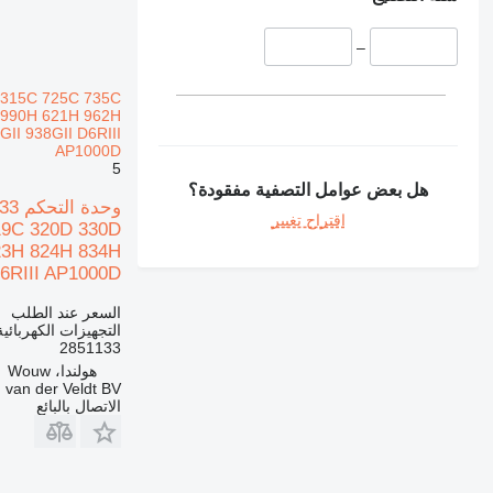
–
 315C 725C 735C
 990H 621H 962H
II 938GII D6RIII
AP1000D
5
هل بعض عوامل التصفية مفقودة؟
اقتراح تغيير
19C 320D 330D
23H 824H 834H
6RIII AP1000D
السعر عند الطلب
التجهيزات الكهربائي
2851133
هولندا، Wouw
 van der Veldt BV
الاتصال بالبائع