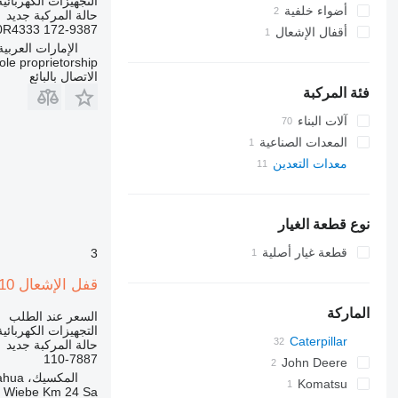
التجهيزات الكهربائي
أضواء خلفية
حالة المركبة
جديد
0R4333 172-9387
أقفال الإشعال
الإمارات العربية الم
e proprietorship
الاتصال بالبائع
فئة المركبة
آلات البناء
الحفارات
المعدات الصناعية
معدات التعدين
لوادر حفارة
مولدات كهربائية
الآليات والماكينات لشق وتعبيد الطرق
معدات المحاجر
مولدات أخرى
معدات تقليب التربة
ماكينات رصف الطريق
لوادر البناء
بلدوزرات
شاحنات قلابة للمحاجر
نوع قطعة الغيار
ممهدات الطرق
معدات خاصة أخرى
شاحنات مفصلية
جرافات ذات عجلات
قطعة غيار أصلية
3
قفل الإشعال 110-7887 لـ شاحنة مفصلية Caterpillar 730,D250E II,416E,444F,826G,C9,M32
الماركة
السعر عند الطلب
التجهيزات الكهربائي
Caterpillar
B
حالة المركبة
جديد
110-7887
John Deere
730
المكسيك، Chihuahua
Komatsu
735
410
a Wiebe Km 24 Sa