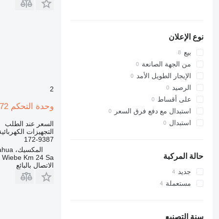
نوع الإعلان
بيع
من الجهة الصانعة
الإيجار الطويل الأمد
الرصيد
2
على أقساط
وحدة التحكم 172-9387 لـ شاحنة مفصلية Caterpillar D400E II
استبدال مع دفع فرق السعر
استبدال
السعر عند الطلب
التجهيزات الكهربائي
172-9387
المكسيك، Chihuahua
حالة المركبة
a Wiebe Km 24 Sa
الاتصال بالبائع
جديد
مستعملة
سنة التصنيع