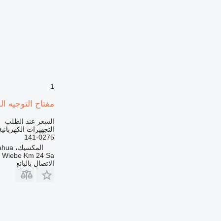
1
مفتاح التوجيه المنخفض 141-0275 لـ شاحنة مف
السعر عند الطلب
التجهيزات الكهربائي
141-0275
المكسيك، Chihuahua
a Wiebe Km 24 Sa
الاتصال بالبائع