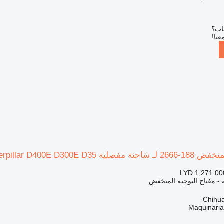
بات؟
عنا!
Caterpillar D400E D300E D
LYD 1,271.00
ة - مفتاح التوجيه المنخفض
Maquinari