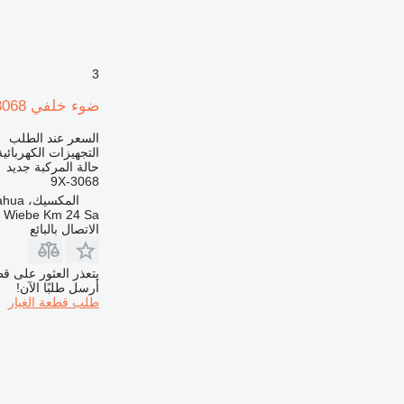
3
ضوء خلفي 9X-3068 لـ شاحنة مفصلية Caterpillar 740,D400E,D3OOE,D250E
السعر عند الطلب
التجهيزات الكهربائ
حالة المركبة
جديد
9X-3068
المكسيك، Chihuahua
a Wiebe Km 24 Sa
الاتصال بالبائع
يتعذر العثور على قط
أرسل طلبًا الآن!
طلب قطعة الغيار