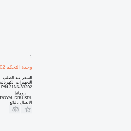
914
924
926
928
930
938
950
953
1
962
وحدة التحكم RD220-7 P/N 21N6-33202 لـ حفارة Hyundai
963
966
السعر عند الطلب
التجهيزات الكهربائي
972
P/N 21N6-33202
973
رومانيا
ROYAL DRU SRL
980
الاتصال بالبائع
982
986
988
990