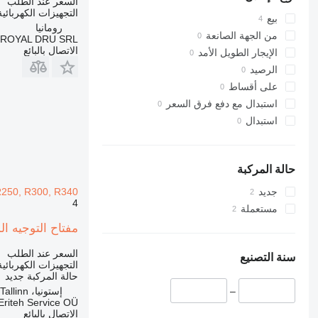
السعر عند الطلب
317
التجهيزات الكهربائي
بيع
318
رومانيا
من الجهة الصانعة
ROYAL DRU SRL
319
الاتصال بالبائع
الإيجار الطويل الأمد
320
الرصيد
321
على أقساط
322
استبدال مع دفع فرق السعر
323
استبدال
324
325
326
حالة المركبة
329
R250, R300, R340
جديد
330
4
مستعملة
336
340
مفتاح التوجيه المنخفض Hyundai SVAB لـ حفارة 0, R300, R340
345
السعر عند الطلب
سنة التصنيع
349
التجهيزات الكهربائي
حالة المركبة
جديد
365
إستونيا، Tallinn
–
374
Eriteh Service OÜ
375
الاتصال بالبائع