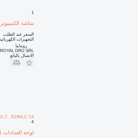
1
شاشة الكمبيوتر حفارة مراقبة لـ 
السعر عند الطلب
التجهيزات الكهربائي
رومانيا
ROYAL DRU SRL
الاتصال بالبائع
C-7 , R290LC-7A
4
لوحة العدادات Hyundai - cluster 21N8-30011 لـ حفارة Hyundai R290LC-7 , R290LC-7A