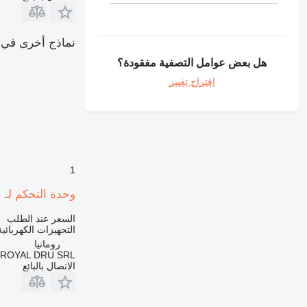
390
416
نماذج أخرى في القسم "ال
420
422
هل بعض عوامل التصفية مفقودة؟
426
اقتراح تغيير
428
430
432
438
525
1
631
730
وحدة التحكم لـ حفارة X 110LC-7
735
السعر عند الطلب
740
التجهيزات الكهربائي
772
رومانيا
ROYAL DRU SRL
773
الاتصال بالبائع
777
824
826