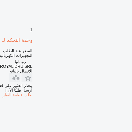
992
AP
C-series
CB
1
CS
DE
وحدة التحكم لـ حفارة 130LC-3/R130LC-3
D series
السعر عند الطلب
E-series
التجهيزات الكهربائي
G-series
رومانيا
GP
ROYAL DRU SRL
الاتصال بالبائع
IT
M-series
يتعذر العثور على قط
MH
أرسل طلبًا الآن!
TH
طلب قطعة الغيار