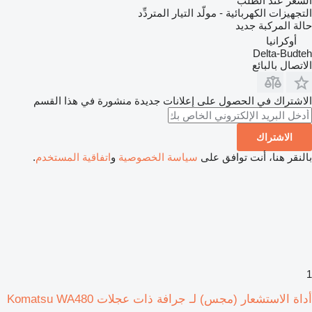
السعر عند الطلب
التجهيزات الكهربائية - مولّد التيار المتردِّد
حالة المركبة
جديد
أوكرانيا
Delta-Budteh
الاتصال بالبائع
الاشتراك في الحصول على إعلانات جديدة منشورة في هذا القسم
الاشتراك
بالنقر هنا، أنت توافق على
سياسة الخصوصية
و
اتفاقية المستخدم
.
1
أداة الاستشعار (مجس) لـ جرافة ذات عجلات Komatsu WA480