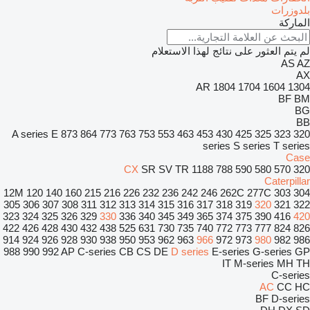
بلدوزرات
الماركة
لم يتم العثور على نتائج لهذا الاستعلام
AS
AZ
AX
AR
1804
1704
1604
1304
BF
BM
BG
BB
A series
E
873
864
773
763
753
553
463
453
430
425
325
323
320
series
S series
T series
Case
CX
SR
SV
TR
1188
788
590
580
570
320
Caterpillar
12M
120
140
160
215
216
226
232
236
242
246
262C
277C
303
304
305
306
307
308
311
312
313
314
315
316
317
318
319
320
321
322
323
324
325
326
329
330
336
340
345
349
365
374
375
390
416
420
422
426
428
430
432
438
525
631
730
735
740
772
773
777
824
826
914
924
926
928
930
938
950
953
962
963
966
972
973
980
982
986
988
990
992
AP
C-series
CB
CS
DE
D series
E-series
G-series
GP
IT
M-series
MH
TH
C-series
AC
CC
HC
BF
D-series