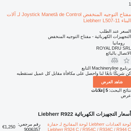
1
مفتاح التوجيه المنخفض Joystick Manetă de Control لـ آلات
البناء Liebherr L507-11
السعر عند الطلب
التجهيزات الكهربائية - مفتاح التوجيه المنخفض
رومانيا
ROYAL DRU SRL
الاتصال بالبائع
برنامج Machineryline التابع
كن شريكًا تابعًا لنا واحصل على مكافأة مقابل كل عميل تستقطبه
شاهد العرض
نتائج البحث:
5 إعلانات
عرض
أسعار التجهيزات الكهربائية Liebherr R922
لوحة العدادات Liebherr لوحة المفاتيح لـ حفارة
رقم مرجعي:
€1,250
9006357
Liebherr R924 C / R954C / R934C / R944 C