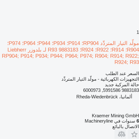
1
مولّد التيار المتردِّد RP904؛ P914؛ P934؛ P944؛ P964؛ P974؛
R904؛ R914؛ R922؛ R924؛ R93 9883183 لـ بلدوزر Liebherr
RP904; P914; P934; P944; P964; P974; R904; R914; R922;
R924; R93
السعر عند الطلب
التجهيزات الكهربائية - مولّد التيار المتردِّد
حالة المركبة
جديد
9883183 5991586, 6000973
ألمانيا، Rheda-Wiedenbrück
Kraemer Mining GmbH
6
سنوات في Machineryline
الاتصال بالبائع