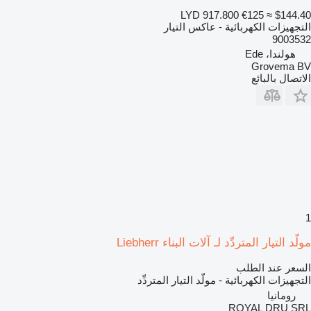
LYD 917.800
€125
≈ $144.40
التجهيزات الكهربائية - عاكس التيار
9003532
هولندا، Ede
Grovema BV
الاتصال بالبائع
1
مولّد التيار المتردِّد لـ آلات البناء Liebherr
السعر عند الطلب
التجهيزات الكهربائية - مولّد التيار المتردِّد
رومانيا
ROYAL DRU SRL