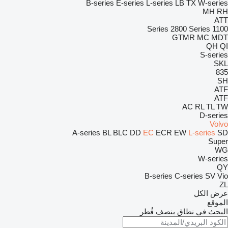
B-series
E-series
L-series
LB
TX
W-series
MH
RH
ATT
2800 Series
1100 Series
GTMR
MC
MDT
QH
QI
S-series
SKL
835
SH
ATF
ATF
AC
RL
TL
TW
D-series
Volvo
A-series
BL
BLC
DD
EC
ECR
EW
L-series
SD
Super
WG
W-series
QY
B-series
C-series
SV
Vio
ZL
عرض الكل
الموقع
البحث في نطاق بنصف قُطر