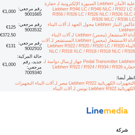
علبة الأمان Liebherr السبورة الإلكترونية لـ حفارة
رقم مرجعي:
Liebherr R946 LC / R946 NLC / R922 LC /
€1,000
9001665
R956 / R926 LC / R926 NLC / R926 SLC /
R926 WLC / R936 LC
عاكس التيار Liebherr محول الجهد لـ آلات البناء
رقم مرجعي:
€125
9003532
Liebherr
أداة الاستشعار (مجس) Liebherr لـ آلات البناء
€372.50
أداة الاستشعار (مجس) Liebherr المستشعر لـ آلات
رقم مرجعي:
البناء Liebherr R922 / R920 / R920 LC / R920
€131
9002910
NLC / R918 XLC / R918 / R918 NLC / R926
حالة المركبة:
Pedal Transmitter Liebherr جهاز إرسال دواسة لـ
جديد، رقم
€1,000
حفارة Liebherr R922 / R924 / R934 / R926
مرجعي:
7009340
انظر أيضا:
التجهيزات الكهربائية Liebherr R922 مصر لـ آلات البناء
التجهيزات
الكهربائية Liebherr R922 تونس لـ آلات البناء
شركة