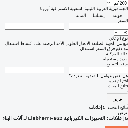
الجماهيرية العربية الليبية الشعبية الاشتراكية
أوروبا
هولندا
إسبانيا
ألمانيا
السعر
–
نوع الإعلان
بيع
من الجهة الصانعة
الإيجار الطويل الأمد
الرصيد
على أقساط
استبدال
مع دفع فرق السعر
استبدال
حالة المركبة
جديد
مستعملة
سنة التصنيع
–
هل بعض عوامل التصفية مفقودة؟
اقتراح تغيير
نتائج البحث:
-
عرض
نتائج البحث:
5 إعلانات
عرض
5 إعلانات:
التجهيزات الكهربائية Liebherr R922 لـ آلات البناء