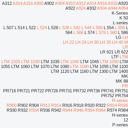
A312
A314
A316
A900
A902
A904
A910
A912
A914
A916
A918
A920
A922
A924
A932
A934
A944
A954
K-Series
50 K
L-series
L 507
L 514
L 522
L 524
L 528
L 538
L 542
L 544
L 550
L 554
L 556
L
564
L 566
L 574
L 576
L 580
L 586
LG
LH
LH 22
LH 24
LH 30
LH 35
LH 40 M
LR
LR 621
LR 622
LTF
LTM
LTM 1025
LTM 1030
LTM 1035
LTM 1040
LTM 1045
LTM 1050
LTM
1055
LTM 1060
LTM 1070
LTM 1080
LTM 1090
LTM 1095
LTM 1100
LTM 1120
LTM 1160
LTM 1300
LTM 1400
MK
MK 88
PR
PR716
PR721
PR722
PR726
PR731
PR732
PR736
PR741
PR751
PR752
PR754
R-series
R900
R902
R904
R912
R914
R916
R918
R920
R922
R924
R926
R930
R932
R934
R936
R942
R944
R946
R954
R964
R974
R984
H-series
12
P-series