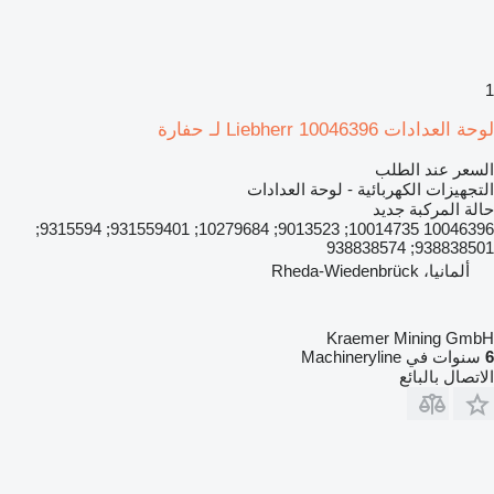
1
لوحة العدادات Liebherr 10046396 لـ حفارة
السعر عند الطلب
التجهيزات الكهربائية - لوحة العدادات
حالة المركبة
جديد
10046396 10014735; 9013523; 10279684; 931559401; 9315594;
938838501; 938838574
ألمانيا، Rheda-Wiedenbrück
Kraemer Mining GmbH
6
سنوات في Machineryline
الاتصال بالبائع