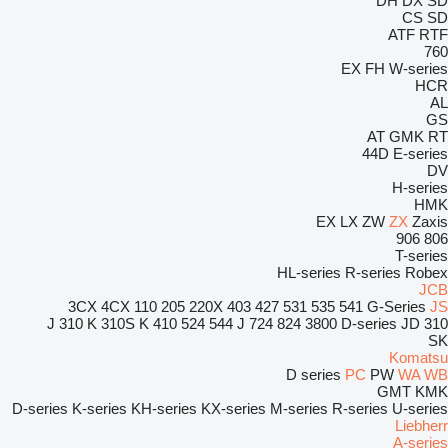
DH
DX
SD
CS
SD
ATF
RTF
760
EX
FH
W-series
HCR
AL
GS
AT
GMK
RT
44D
E-series
DV
H-series
HMK
EX
LX
ZW
ZX
Zaxis
906
806
T-series
HL-series
R-series
Robex
JCB
3CX
4CX
110
205
220X
403
427
531
535
541
G-Series
JS
310 K
310S K
410
524
544 J
724
824
3800
D-series
JD
310 J
SK
Komatsu
D series
PC
PW
WA
WB
GMT
KMK
D-series
K-series
KH-series
KX-series
M-series
R-series
U-series
Liebherr
A-series