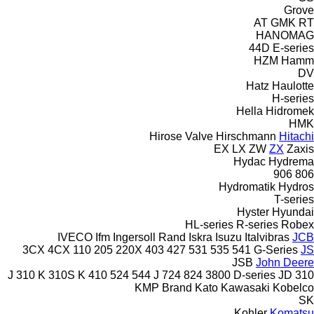
Grove
AT
GMK
RT
HANOMAG
44D
E-series
HZM
Hamm
DV
Hatz
Haulotte
H-series
Hella
Hidromek
HMK
Hirose Valve
Hirschmann
Hitachi
EX
LX
ZW
ZX
Zaxis
Hydac
Hydrema
906
806
Hydromatik
Hydros
T-series
Hyster
Hyundai
HL-series
R-series
Robex
IVECO
Ifm
Ingersoll Rand
Iskra
Isuzu
Italvibras
JCB
3CX
4CX
110
205
220X
403
427
531
535
541
G-Series
JS
JSB
John Deere
310 K
310S K
410
524
544 J
724
824
3800
D-series
JD
310 J
KMP Brand
Kato
Kawasaki
Kobelco
SK
Kohler
Komatsu