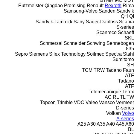
GTMR
MC
MDT
Putzmeister
Qingdao Promising
Renault
Rexroth
Rima
Samsung-Volvo
Sanden
Sandvik
QH
QI
Sandvik-Tamrock
Sany
Sauer-Danfoss
Scania
S-series
Scanreco
Schaeff
SKL
Schmersal
Schneider
Schwing
Sennebogen
835
Sepro
Siemens
Silex Technology
Soilmec
Spectra
Stahl
Sumitomo
SH
TCM
TRW
Tadano Faun
ATF
Tadano
ATF
Telemecanique
Terex
AC
RL
TL
TW
Topcon
Trimble
VDO
Valeo
Vansco
Vermeer
D-series
Volkan
Volvo
A-series
A25
A30
A35
A40
A45
A60
BL