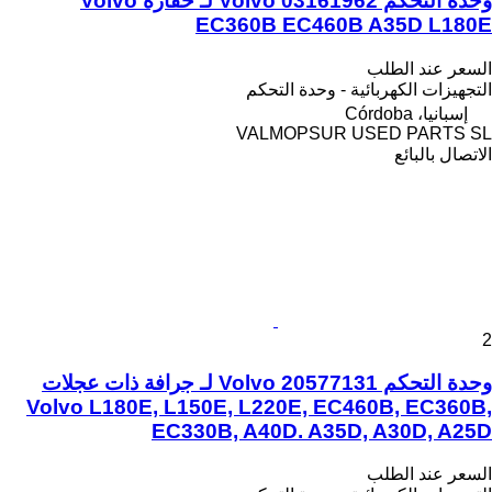
وحدة التحكم Volvo 03161962 لـ حفارة Volvo
EC360B EC460B A35D L180E
السعر عند الطلب
التجهيزات الكهربائية - وحدة التحكم
إسبانيا، Córdoba
VALMOPSUR USED PARTS SL
الاتصال بالبائع
2
وحدة التحكم Volvo 20577131 لـ جرافة ذات عجلات
Volvo L180E, L150E, L220E, EC460B, EC360B,
EC330B, A40D. A35D, A30D, A25D
السعر عند الطلب