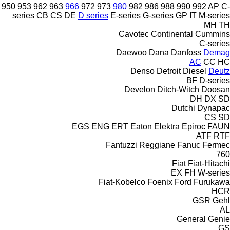
950
953
962
963
966
972
973
980
982
986
988
990
992
AP
C-
series
CB
CS
DE
D series
E-series
G-series
GP
IT
M-series
MH
TH
Cavotec
Continental
Cummins
C-series
Daewoo
Dana
Danfoss
Demag
AC
CC
HC
Denso
Detroit Diesel
Deutz
BF
D-series
Develon
Ditch-Witch
Doosan
DH
DX
SD
Dutchi
Dynapac
CS
SD
EGS
ENG
ERT
Eaton
Elektra
Epiroc
FAUN
ATF
RTF
Fantuzzi Reggiane
Fanuc
Fermec
760
Fiat
Fiat-Hitachi
EX
FH
W-series
Fiat-Kobelco
Foenix
Ford
Furukawa
HCR
GSR
Gehl
AL
General
Genie
GS