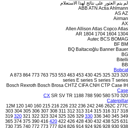
لم يتم العثور على نتائج لهذا الاستعلام
ABB
ATN
Actia
Ahlmann
AS
AZ
Airman
AX
Allen
Allison
Atlas Copco
Atlas
AR
1804
1704
1604
1304
Autec
BCS
BOMAG
BF
BM
BQ
Baltacıoğlu
Banner
Bauer
BG
Bitelli
BB
Bobcat
A
873
864
773
763
753
553
463
453
430
425
325
323
320
series
E series
S series
T series
Bosch Rexroth
Bosch
Brosa
CHTZ
CIFA
CNH
CTP
Case IH
Case
CX
SR
SV
TR
1188
788
590
580
570
320
Caterpillar
12M
120
140
160
215
216
226
232
236
242
246
262C
277C
303
304
305
306
307
308
311
312
313
314
315
316
317
318
319
320
321
322
323
324
325
326
329
330
336
340
345
349
365
374
375
390
416
420
422
426
428
430
432
438
525
631
730
735
740
772
773
777
824
826
914
924
926
928
930
938