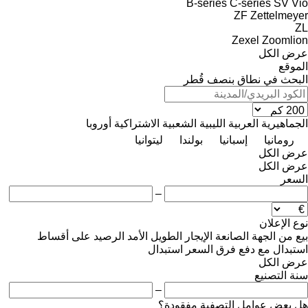
B-series
C-series
SV
Vio
ZF
Zettelmeyer
ZL
Zexel
Zoomlion
عرض الكل
الموقع
البحث في نطاق بنصف قُطر
الجماهيرية العربية الليبية الشعبية الاشتراكية
أوروبا
رومانيا
إسبانيا
بولندا
ليتوانيا
عرض الكل
عرض الكل
السعر
–
نوع الإعلان
بيع
من الجهة الصانعة
الإيجار الطويل الأمد
الرصيد
على أقساط
استبدال مع دفع فرق السعر
استبدال
عرض الكل
سنة التصنيع
–
هل بعض عوامل التصفية مفقودة؟