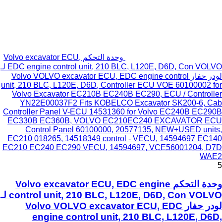
وحدة التحكم Volvo excavator ECU,
EDC engine control unit, 210 BLC, L120E, D6D, Con VOLVO لـ
لودر حفار Volvo VOLVO excavator ECU, EDC engine control
unit, 210 BLC, L120E, D6D, Controller ECU VOE 60100002 for
Volvo Excavator EC210B EC240B EC290, ECU / Controller
YN22E00037F2 Fits KOBELCO Excavator SK200-6, Cab
Controller Panel V-ECU 14531360 for Volvo EC240B EC290B
EC330B EC360B, VOLVO EC210EC240 EXCAVATOR ECU
Control Panel 60100000, 20577135, NEW+USED units,
EC210 018265, 14518349 control - VECU, 14594697 EC140
EC210 EC240 EC290 VECU, 14594697, VCE56001204, D7D
WAE2
5
وحدة التحكم Volvo excavator ECU, EDC engine
control unit, 210 BLC, L120E, D6D, Con VOLVO لـ
لودر حفار Volvo VOLVO excavator ECU, EDC
engine control unit, 210 BLC, L120E, D6D,