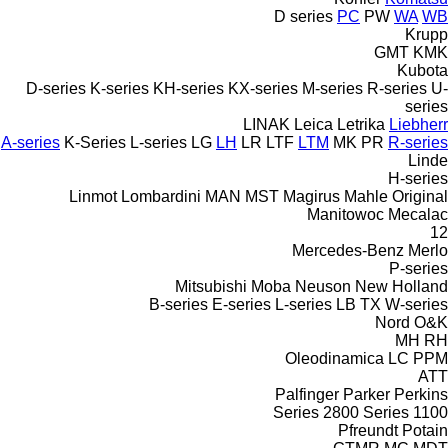
D series
PC
PW
WA
WB
Krupp
GMT
KMK
Kubota
D-series
K-series
KH-series
KX-series
M-series
R-series
U-
series
LINAK
Leica
Letrika
Liebherr
A-series
K-Series
L-series
LG
LH
LR
LTF
LTM
MK
PR
R-series
Linde
H-series
Linmot
Lombardini
MAN
MST
Magirus
Mahle Original
Manitowoc
Mecalac
12
Mercedes-Benz
Merlo
P-series
Mitsubishi
Moba
Neuson
New Holland
B-series
E-series
L-series
LB
TX
W-series
Nord
O&K
MH
RH
Oleodinamica LC
PPM
ATT
Palfinger
Parker
Perkins
2800 Series
1100 Series
Pfreundt
Potain