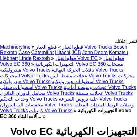
نشر إعلانك
Bosch
قطع الغيار Volvo Trucks
قطع الغيار
»
»
Machineryline
Rexroth
Case
Caterpillar
Hitachi
JCB
John Deere
Komatsu
قطع الغيار
»
قطع الغيار Volvo EC
»
Rexroth
Linde
Liebherr
مضخات
التجهيزات الكهربائية Volvo EC 360
»
Volvo EC 360
ناقلات الحركة النهائية Volvo Trucks
هيدروليكية Volvo Trucks
محركات
عجلات مشط التبن Volvo Trucks
المحركات Volvo Trucks
أسطوانات هيدروليكية Volvo Trucks
هيدروليكية Volvo Trucks
عجلات وسيطة أمامية Volvo Trucks
أسطوانات سفلى Volvo Trucks
عجلات مسننة Volvo Trucks
محامل الدوران الدائري Volvo Trucks
علبة تروس السرعة Volvo Trucks
وحدات التحكم Volvo Trucks
وصلات الربط للمعدات المعلقة
مخفضات آلية الدوران Volvo Trucks
التجهيزات الكهربائية Volvo
»
كابينات Volvo Trucks
Volvo Trucks
»
EC 360 لـ آلات البناء
التجهيزات الكهربائية Volvo EC