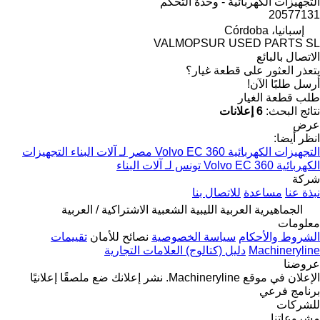
التجهيزات الكهربائية - وحدة التحكم
20577131
إسبانيا، Córdoba
VALMOPSUR USED PARTS SL
الاتصال بالبائع
يتعذر العثور على قطعة غيار؟
أرسل طلبًا الآن!
طلب قطعة الغيار
نتائج البحث:
6 إعلانات
عرض
انظر أيضا:
التجهيزات الكهربائية Volvo EC 360 مصر لـ آلات البناء
التجهيزات
الكهربائية Volvo EC 360 تونس لـ آلات البناء
شركة
نبذة عنا
مساعدة
للاتصال بنا
الجماهيرية العربية الليبية الشعبية الاشتراكية / العربية
معلومات
الشروط والأحكام
سياسة الخصوصية
نصائح للأمان
تقييمات
Machineryline
دليل (كتالوج) العلامات التجارية
عروضنا
الإعلان في موقع Machineryline.
نشر إعلانك
ضع ملصقًا إعلانيًا
برنامج فرعي
للشركات
مشروعاتنا