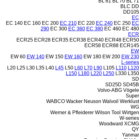
BL 61
BL 70
BL 71
BLC
DD
DD105
EC
EC 140
EC 160
EC 200
EC 210
EC 220
EC 240
EC 250
EC
290
EC 300
EC 360
EC 380
EC 460
EC 480
ECR
ECR25
ECR28
ECR35
ECR38
ECR40
ECR48
ECR50
ECR58
ECR88
ECR145
EW
EW 60
EW 140
EW 150
EW 160
EW 180
EW 200
EW 230
L-series
L20
L25
L30
L35
L40
L45
L50
L60
L70
L90
L105
L110
L120
L150
L180
L220
L250
L330
L350
SD
SD25D
SD45B
Volvo-ABG
Vögele
Super
WABCO
Wacker Neuson
Walvoil
Werklust
WG
Werner & Pfleiderer
Wilson Tool
Wirtgen
W-series
Woodward
XCMG
QY
Yanmar