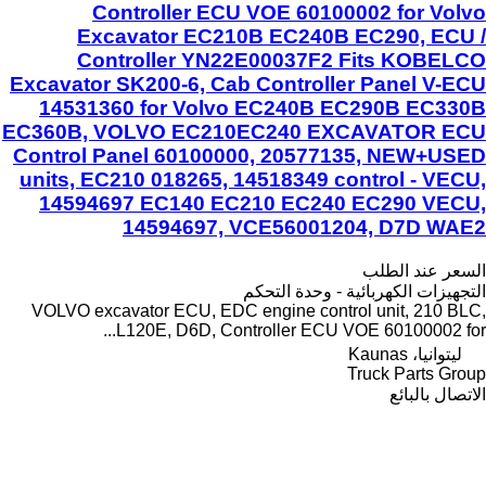
Controller ECU VOE 60100002 for Volvo
Excavator EC210B EC240B EC290, ECU /
Controller YN22E00037F2 Fits KOBELCO
Excavator SK200-6, Cab Controller Panel V-ECU
14531360 for Volvo EC240B EC290B EC330B
EC360B, VOLVO EC210EC240 EXCAVATOR ECU
Control Panel 60100000, 20577135, NEW+USED
units, EC210 018265, 14518349 control - VECU,
14594697 EC140 EC210 EC240 EC290 VECU,
14594697, VCE56001204, D7D WAE2
السعر عند الطلب
التجهيزات الكهربائية - وحدة التحكم
VOLVO excavator ECU, EDC engine control unit, 210 BLC,
L120E, D6D, Controller ECU VOE 60100002 for...
ليتوانيا، Kaunas
Truck Parts Group
الاتصال بالبائع