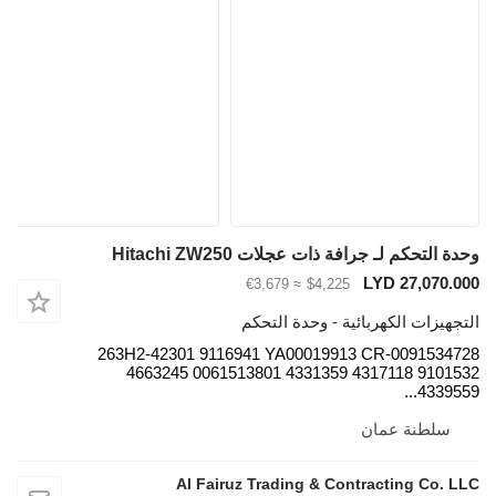
وحدة التحكم لـ جرافة ذات عجلات Hitachi ZW250
LYD 27,070.000
≈ €3,679
$4,225
التجهيزات الكهربائية - وحدة التحكم
263H2-42301 9116941 YA00019913 CR-0091534728
4663245 0061513801 4331359 4317118 9101532
4339559...
سلطنة عمان
Al Fairuz Trading & Contracting Co. LLC