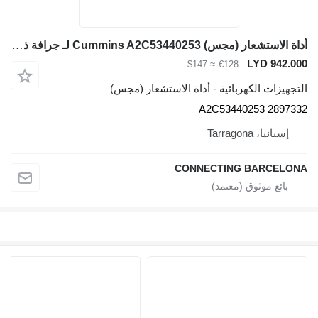
أداة الاستشعار (مجس) Cummins A2C53440253 لـ جرافة ذات عجلات Hitachi ZW310
LYD 942.000
≈ $147
€128
التجهيزات الكهربائية - أداة الاستشعار (مجس)
A2C53440253 2897332
إسبانيا، Tarragona
CONNECTING BARCELONA