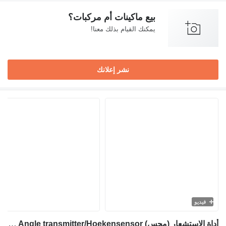
بيع ماكينات أم مركبات؟
يمكنك القيام بذلك معنا!
نشر إعلانك
فيديو
أداة الاستشعار (مجس) Hitachi ZW310TPD-6 - Angle transmitter/Hoekensensor لـ جرافة ذات عجلات