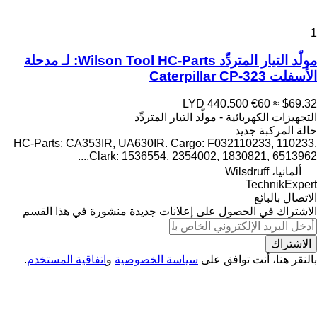
1
مولّد التيار المتردِّد Wilson Tool HC-Parts: لـ مدحلة
الأسفلت Caterpillar CP-323
LYD 440.500
€60
≈ $69.32
التجهيزات الكهربائية - مولّد التيار المتردِّد
حالة المركبة
جديد
HC-Parts: CA353IR, UA630IR. Cargo: F032110233, 110233.
Clark: 1536554, 2354002, 1830821, 6513962,...
ألمانيا، Wilsdruff
TechnikExpert
الاتصال بالبائع
الاشتراك في الحصول على إعلانات جديدة منشورة في هذا القسم
الاشتراك
بالنقر هنا، أنت توافق على
سياسة الخصوصية
و
اتفاقية المستخدم
.