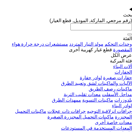
بحث
(رقم مرجعي, الماركة, الموديل, قطع الغيار)
الفئة
وحدات التحكم
مولد التيار المتردد
مستشعرات درجة حرارة هواء
المقصورة
قطع غيار كهربية أخرى
عرض الكل
فئة المركبة
آلات البناء
الحفارات
حفارات صغيرة
لوادر حفارة
الآليات والماكينات لشق وتعبيد الطرق
ماكينات رصف الطريق
مداحل الأسفلت
معدات تقليب التربة
بلدوزرات
ماكينات التسوية
ممهدات الطرق
لوادر البناء
جرافات انزلاقية التوجيه
جرافات ذات عجلات
ماكينات التحميل
المجنزرة
ماكينات التحميل المجنزرة الصغيرة
معدات خاصة أخرى
المعدات المستخدمة في المستودعات