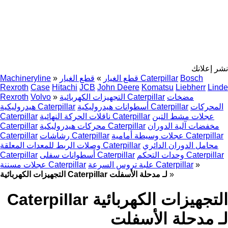
نشر إعلانك
Bosch
قطع الغيار Caterpillar
قطع الغيار
»
»
Machineryline
Rexroth
Case
Hitachi
JCB
John Deere
Komatsu
Liebherr
Linde
مضخات
التجهيزات الكهربائية Caterpillar
»
Volvo
Rexroth
المحركات
أسطوانات هيدروليكية Caterpillar
هيدروليكية Caterpillar
عجلات مشط التبن
ناقلات الحركة النهائية Caterpillar
Caterpillar
مخفضات آلية الدوران
محركات هيدروليكية Caterpillar
Caterpillar
عجلات وسيطة أمامية Caterpillar
رشاشات Caterpillar
Caterpillar
محامل الدوران الدائري
وصلات الربط للمعدات المعلقة Caterpillar
وحدات التحكم Caterpillar
أسطوانات سفلى Caterpillar
Caterpillar
»
علبة تروس السرعة Caterpillar
عجلات مسننة Caterpillar
»
التجهيزات الكهربائية Caterpillar لـ مدحلة الأسفلت
التجهيزات الكهربائية Caterpillar
لـ مدحلة الأسفلت