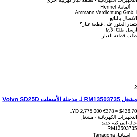
التجهيزات الكهربائية - قطعة غيار كهربية أخرى
ألمانيا، Hennef
Ammann Verdichtung GmbH
الاتصال بالبائع
يتعذر العثور على قطعة غيار؟
أرسل طلبًا الآن!
طلب قطعة الغيار
2
مشغل RM13503735 لـ مدحلة الأسفلت Volvo SD25D
LYD 2,775.000
€378
≈ $436.70
التجهيزات الكهربائية - مشغل
حالة المركبة
جديد
RM13503735
إسبانيا، Tarragona