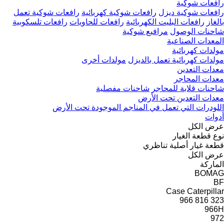
رافعات شوكية
رافعات شوكية ديزل
رافعات شوكية كهربائية
رافعات شوكية تعمل
بالغاز
رافعات البليت الكهربائية
رافعات للحاويات
رافعات تلسكوبية
شاحنات الوصول
مرافيع شوكية
المعدات الصناعية
مولدات كهربائية
مولدات كهربائية تعمل بالديزل
مولدات أخرى
معدات التعدين
معدات المحاجر
شاحنات قلابة للمحاجر
شاحنات مفصلية
معدات التعدين تحت الأرض
اللودرات التي تعمل في المناجم الموجودة تحت الأرض
أدوات
عرض الكل
نوع قطعة الغيار
قطعة غيار أصلية
تناظري
عرض الكل
الماركة
BOMAG
BF
Case
Caterpillar
966
816
323
966H
972