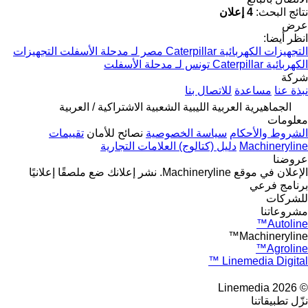
نتائج البحث:
4 إعلان
عرض
انظر أيضا:
التجهيزات الكهربائية Caterpillar مصر لـ مدحلة الأسفلت
التجهيزات
الكهربائية Caterpillar تونس لـ مدحلة الأسفلت
شركة
نبذة عنا
مساعدة
للاتصال بنا
الجماهيرية العربية الليبية الشعبية الاشتراكية / العربية
معلومات
الشروط والأحكام
سياسة الخصوصية
نصائح للأمان
تقييمات
Machineryline
دليل (كتالوج) العلامات التجارية
عروضنا
الإعلان في موقع Machineryline.
نشر إعلانك
ضع ملصقًا إعلانيًا
برنامج فرعي
للشركات
مشروعاتنا
Autoline™
Machineryline™
Agroline™
Linemedia Digital ™
© 2026 Linemedia
نزّل تطبيقاتنا