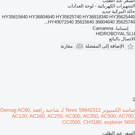
السعر عند الطلب
التجهيزات الكهربائية - لوحة العدادات
حالة المركبة
جديد
HY35615640 HY36804640 HY35625740 HY36818340 HY35625440
HY49071540 35615640 36804640 35625740...
إسبانيا، Camarena
HIDROBOYAL SLU
الاتصال بالبائع
الإضافة إلى المفضلة
مقارنة
2
شاشة الكمبيوتر Terex 59942312 لـ شاحنة رافعة Demag AC80,
AC120, AC160, AC250, AC300, AC350, AC500, AC700,
CC2500, CH3180, explorer 5600
السعر عند الطلب