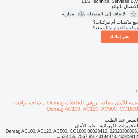
ELS Technical Servises B.V.
الاتصال بالبائع
الإضافة إلى المفضلة
مقارنة
بيع ماكينات أم مركبات؟
يمكنك القيام بذلك معنا!
نشر إعلانك
1
علبة الأمان بطاقة بروفي للحافلات Demag لـ شاحنة رافعة
Demag AC100, AC120, AC500, CC1800
السعر عند الطلب
التجهيزات الكهربائية - علبة الأمان
Demag AC100, AC120, AC500, CC1800 00028412, 22020300006,
523155, 7557.89, 43134973, 49929812,...