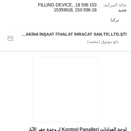
حالة المركبة
153 936 18, FILLING DEVICE,
جديد
15393618, 153-936-18
تركيا
ATLAS EKİPMAN MAKİNA İNŞAAT İTHALAT İHRACAT SAN.TİC.LTD.ŞTİ
لوحة العدادات Kontrol Panalleri لـ وحدة حفر الآبار