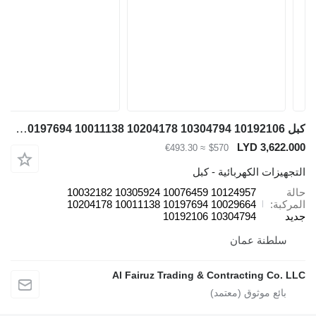
كبل Schwing 10124957 10076459 10305924 10032182 10029664 10197694 10011138 10204178 10304794 10192106 لـ معدات الحفر
LYD 3,622.000
≈ €493.30
$570
التجهيزات الكهربائية - كبل
حالة
10124957 10076459 10305924 10032182
المركبة
10029664 10197694 10011138 10204178
جديد
10304794 10192106
سلطنة عمان
Al Fairuz Trading & Contracting Co. LLC