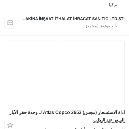
تركيا
ATLAS EKİPMAN MAKİNA İNŞAAT İTHALAT İHRACAT SAN.TİC.LTD.ŞTİ
أداة الاستشعار (مجس) Atlas Copco 2653 لـ وحدة حفر الآبار
السعر عند الطلب