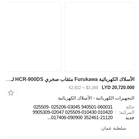
الأسلاك الكهربائية Furukawa مثقاب صخري HCR-900DS لـ وحدة حفر الآبار Furukawa HCR-900DS
LYD 20,720.000
≈ €2,822
$3,260
التجهيزات الكهربائية - الأسلاك الكهربائية
حالة
940501-060031 025206-03045 025509-
المركبة
010420 025509-010430 9905309-02047
جديد
352461-21120 017406-090900...
سلطنة عمان