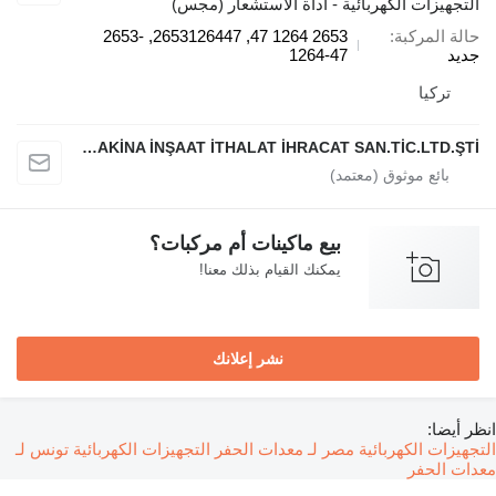
التجهيزات الكهربائية - أداة الاستشعار (مجس)
حالة المركبة
2653 1264 47, 2653126447, 2653-
جديد
1264-47
تركيا
ATLAS EKİPMAN MAKİNA İNŞAAT İTHALAT İHRACAT SAN.TİC.LTD.ŞTİ
بيع ماكينات أم مركبات؟
يمكنك القيام بذلك معنا!
نشر إعلانك
انظر أيضا:
التجهيزات الكهربائية مصر لـ معدات الحفر
التجهيزات الكهربائية تونس لـ
معدات الحفر