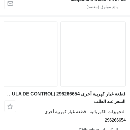
قطعة غيار كهربية أخرى ACTUADOR HIDRAULICO (VALVULA DE CONTROL) 296266654 لـ وحدة الحفر الأفقي Vermeer NAVIGATOR D20X2
السعر عند الطلب
التجهيزات الكهربائية - قطعة غيار كهربية أخرى
296266654
المكسيك، Chihuahua