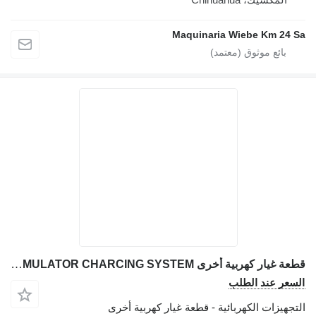
Maquinaria Wiebe Km 24 Sa
قطعة غيار كهربية أخرى ACCUMULATOR CHARCING SYSTEM مثقاب الصخور RD314 153 لـ معدات الحفر Sandvik RD314 ROCK DRILL
السعر عند الطلب
التجهيزات الكهربائية - قطعة غيار كهربية أخرى