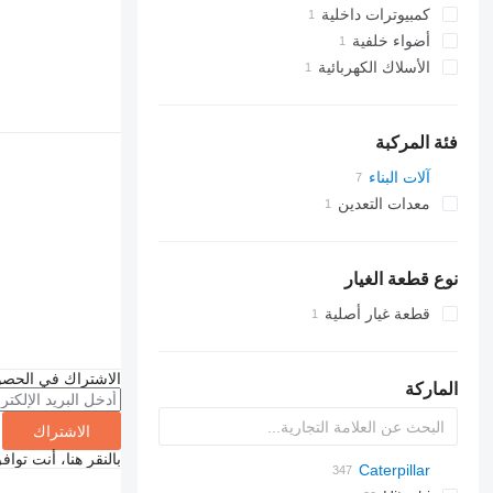
كمبيوترات داخلية
أضواء خلفية
الأسلاك الكهربائية
فئة المركبة
آلات البناء
الحفارات
معدات التعدين
لوادر حفارة
معدات المحاجر
شاحنات مفصلية
نوع قطعة الغيار
قطعة غيار أصلية
الاشتراك في الحصو
الماركة
الاشتراك
بالنقر هنا، أنت توا
Caterpillar
1304
320
570
AX