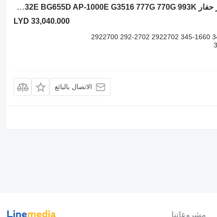
كمبيوتر داخلي Caterpillar 2848905 لـ لودر حفار Caterpillar 416E 432E BG655D AP-1000E G3516 777G 770G 993K
LYD 33,040.000
2848905 / 284-8905 3451660 345-1660 2922702 292-2702 2922700
الاتصال بالبائع
مشروعاتنا