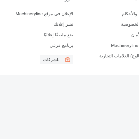
والأحكام
الإعلان في موقع Machineryline.
لخصوصية
نشر إعلانك
أمان
ضع ملصقًا إعلانيًا
برنامج فرعي
لوج) العلامات التجارية
للشركات