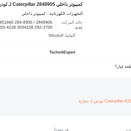
التجهيزات الكهربائية - كمبيوتر داخلي
حالة المركبة
جديد
292-2700 3034228 303-4228
ألمانيا، Wilsdruff
TechnikExpert
عة غيار؟
ت
عروضنا