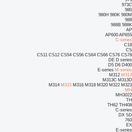
973C
980
980H
980K
980M
988
988B
988K
AP
AP600
AP655
C-series
C18
CS
CS11
CS12
CS54
CS56
CS64
CS66
CS76
CS78
DE
D series
D5
D6
D400
E-series
M-series
M312
M313
M313C
M313D
M314
M315
M316
M318
M320
M322
M323
MH
MH3022
TH
TH62
TH408
C-series
DX
SD
760
EX
E-series