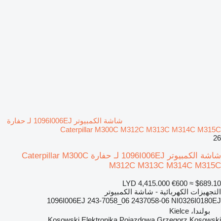
شاشة الكمبيوتر 1096I006EJ لـ حفارة
Caterpillar M300C M312C M313C M314C M315C
26
شاشة الكمبيوتر 1096I006EJ لـ حفارة Caterpillar M300C
M312C M313C M314C M315C
LYD 4,415.000
€600
≈ $689.10
التجهيزات الكهربائية - شاشة الكمبيوتر
1096I006EJ 243-7058_06 2437058-06 NI0326I0180EJ
بولندا، Kielce
Kosowski Elektronika Pojazdowa Grzegorz Kosowski