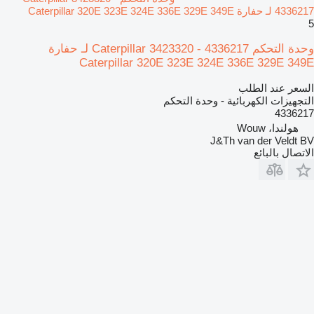
4336217 لـ حفارة Caterpillar 320E 323E 324E 336E 329E 349E
5
وحدة التحكم Caterpillar 3423320 - 4336217 لـ حفارة
Caterpillar 320E 323E 324E 336E 329E 349E
السعر عند الطلب
التجهيزات الكهربائية - وحدة التحكم
4336217
هولندا، Wouw
J&Th van der Veldt BV
الاتصال بالبائع