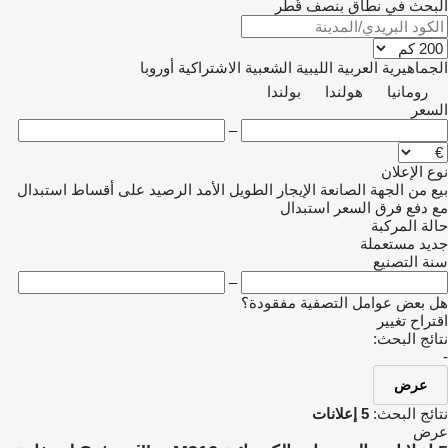
البحث في نطاق بنصف قُطر
الجماهيرية العربية الليبية الشعبية الاشتراكية
أوروبا
رومانيا
هولندا
بولندا
السعر
–
نوع الإعلان
بيع
من الجهة الصانعة
الإيجار الطويل الأمد
الرصيد
على أقساط
استبدال
مع دفع فرق السعر
استبدال
حالة المركبة
جديد
مستعملة
سنة التصنيع
–
هل بعض عوامل التصفية مفقودة؟
اقتراح تغيير
نتائج البحث:
-
عرض
نتائج البحث:
5 إعلانات
عرض