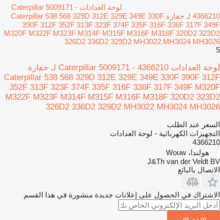
لوحة العدادات Caterpillar 5009171 -
4366210 لـ حفارة Caterpillar 538 568 329D 312E 329E 349E 330F
390F 312F 352F 313F 323F 374F 335F 316F 336F 317F 349F
M320F M322F M323F M314F M315F M316F M318F 320D2 323D2
326D2 336D2 329D2 MH3022 MH3024 MH3026
5
لوحة العدادات Caterpillar 5009171 - 4366210 لـ حفارة
Caterpillar 538 568 329D 312E 329E 349E 330F 390F 312F
352F 313F 323F 374F 335F 316F 336F 317F 349F M320F
M322F M323F M314F M315F M316F M318F 320D2 323D2
326D2 336D2 329D2 MH3022 MH3024 MH3026
السعر عند الطلب
التجهيزات الكهربائية - لوحة العدادات
4366210
هولندا، Wouw
J&Th van der Veldt BV
الاتصال بالبائع
الاشتراك في الحصول على إعلانات جديدة منشورة في هذا القسم