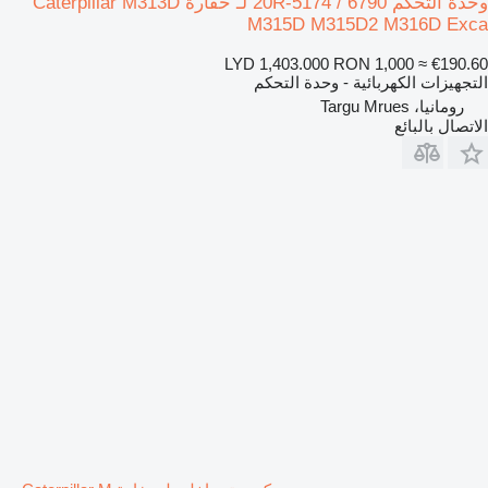
وحدة التحكم 6790 / 20R-5174 لـ حفارة Caterpillar M313D
M315D M315D2 M316D Exca
LYD 1,403.000
RON 1,000
≈ €190.60
التجهيزات الكهربائية - وحدة التحكم
رومانيا، Targu Mrues
الاتصال بالبائع