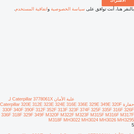
الاشتراك
بالنقر هنا، أنت توافق على
سياسة الخصوصية
و
اتفاقية المستخدم
.
علبة الأمان Caterpillar 3778061X لـ
حفارة Caterpillar 320E 312E 323E 324E 316E 336E 329E 349E 320F
330F 340F 390F 312F 352F 313F 323F 374F 325F 335F 316F 326F
336F 318F 329F 349F M320F M322F M323F M315F M316F M317F
M318F MH3022 MH3024 MH3026 MH3295
5