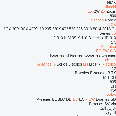
HMK
Hitachi
EX
ZW
ZX
Zaxis
806
R-series
Robex
JCB
1CX
2CX
3CX
4CX
110
205
220X
403
520
926
8010
8014
8018
G-
Series
JS
310 K
310S K
410
D-series
JD
310 J
SK
Komatsu
PC
PW
WB
K-series
KH-series
KX-series
U-series
Liebherr
A-series
K-Series
L-series
LH
LR
PR
R-series
12
B-series
E-series
LB
TX
MH
RH
835
SH
TW
Volvo
A-series
BL
BLC
DD
EC
ECR
EW
L-series
SD
B-series
SV
Vio
عرض الكل
الموقع