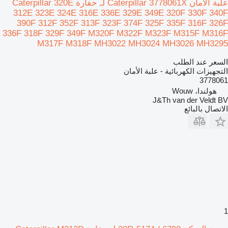
علبة الأمان Caterpillar 3778061X لـ حفارة Caterpillar 320E
312E 323E 324E 316E 336E 329E 349E 320F 330F 340F
390F 312F 352F 313F 323F 374F 325F 335F 316F 326F
336F 318F 329F 349F M320F M322F M323F M315F M316F
M317F M318F MH3022 MH3024 MH3026 MH3295
السعر عند الطلب
التجهيزات الكهربائية - علبة الأمان
3778061
هولندا، Wouw
J&Th van der Veldt BV
الاتصال بالبائع
1