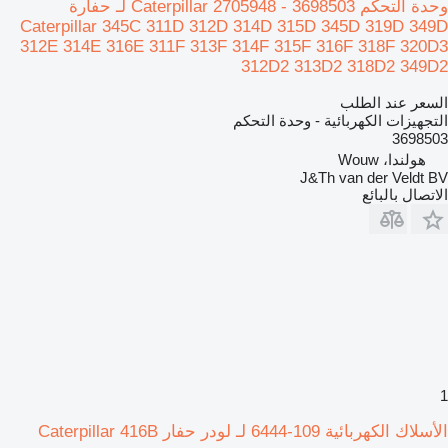
وحدة التحكم Caterpillar 2705948 - 3698503 لـ حفارة
Caterpillar 345C 311D 312D 314D 315D 345D 319D 349D
312E 314E 316E 311F 313F 314F 315F 316F 318F 320D3
312D2 313D2 318D2 349D2
السعر عند الطلب
التجهيزات الكهربائية - وحدة التحكم
3698503
هولندا، Wouw
J&Th van der Veldt BV
الاتصال بالبائع
1
الأسلاك الكهربائية 109-6444 لـ لودر حفار Caterpillar 416B