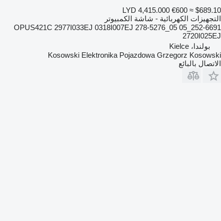
LYD 4,415.000
€600
≈ $689.10
التجهيزات الكهربائية - شاشة الكمبيوتر
252-6691_05 OPUS421C 2977I033EJ 0318I007EJ 278-5276_05
2720I025EJ
بولندا، Kielce
Kosowski Elektronika Pojazdowa Grzegorz Kosowski
الاتصال بالبائع