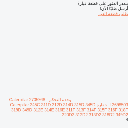
يتعذر العثور على قطعة غيار؟
أرسل طلبًا الآن!
طلب قطعة الغيار
وحدة التحكم Caterpillar 2705948 -
3698503 لـ حفارة Caterpillar 345C 311D 312D 314D 315D 345D
319D 349D 312E 314E 316E 311F 313F 314F 315F 316F 318F
320D3 312D2 313D2 318D2 349D2
4