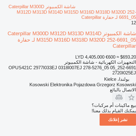
شاشة الكمبيوتر Caterpillar M300D
M312D M313D M314D M315D M316D M318D M320D 252-
6691_05 لـ حفارة Caterpillar
12
شاشة الكمبيوتر Caterpillar M300D M312D M313D M314D
M315D M316D M318D M320D 252-6691_05 لـ حفارة
Caterpillar
LYD 4,405.000
€600
≈ $693.20
التجهيزات الكهربائية - شاشة الكمبيوتر
252-6691_05 OPUS421C 2977I033EJ 0318I007EJ 278-5276_05
2720I025EJ
بولندا، Kielce
Kosowski Elektronika Pojazdowa Grzegorz Kosowski
الاتصال بالبائع
بيع ماكينات أم مركبات؟
يمكنك القيام بذلك معنا!
نشر إعلانك