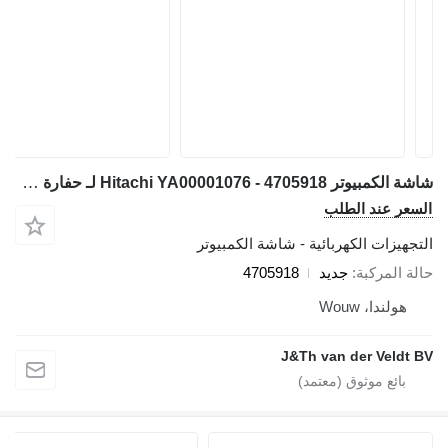
شاشة الكمبيوتر Hitachi YA00001076 - 4705918 لـ حفارة Hitachi ZH200-A ZX200-5G ZX330-5G ZX240-5G ZX280-5G ZH200LC-A ZX210H-5G ZX210K-5G ZX250H-5G ZX250K-5G ZX350H-5G ZX350K-5G ZX200LC-5G ZX330LC-5G ZX240LC-5G ZX250LC-5B ZX350LC-5B ZX280LC-5G ZX290LC-5B ZX210LCH-5G ZX210LCK-5G ZX250LCH-5G ZX250LCK-5G ZX250LCN-5B ZX350LCH-5G ZX350LCK-5G ZX350LCN-5B ZX290LCN-5B
السعر عند الطلب
التجهيزات الكهربائية - شاشة الكمبيوتر
حالة المركبة
جديد
4705918
هولندا، Wouw
J&Th van der Veldt BV