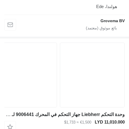
هولندا، Ede
Grovema BV
وحدة التحكم Liebherr جهاز التحكم في المحرك 9006441 لـ حفارة Liebherr A916 / A918 / A918 COMPACT / A922 RAIL / A924 RAIL / LH22 M / LH26 M / A914 COMPACT / R924 / LH26 EC / R920 / R920 LC / R920 NLC / R918 XLC / LH22 C / R918 / R918 LC / R918 NLC / R926 / A916 COMP / R930
LYD 11,010.000
≈ $1,733
€1,500