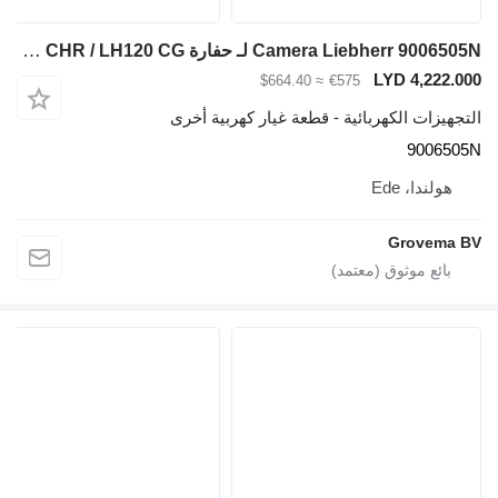
Camera Liebherr 9006505N لـ حفارة Liebherr R926 COMP / LH35 M / LH50 M / LH40 M / LH50 MHR / LH35 MT / LH50 MT / A918 COMPACT / LH22 M / LH24 M / LH26 M / LH30 M / LH60 MT / A910 comp / A912 COMPACT / A914 COMPACT / R924 COMPACT / R914 COMPACT / LH26 EC / LH110 M / LH80 MHR / LH80 M / LH80 C / LH60 MHR / LH60 M / LH60 CHR / LH60 C / LH110 MPHR / LH110 MP / LH110 C / LH 60 C / LH22 C / LH30 C / LH40 C / LH50 CHR / LH120 C / LH150 M / LH120 M / LH150 CHR / LH120 CG
LYD 4,222.000
≈ $664.40
€575
التجهيزات الكهربائية - قطعة غيار كهربية أخرى
9006505N
هولندا، Ede
Grovema BV