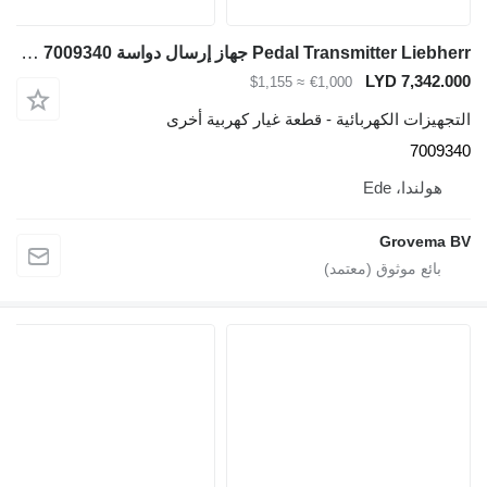
Pedal Transmitter Liebherr جهاز إرسال دواسة 7009340 لـ حفارة Liebherr R922 / R924 / R934 / R926
LYD 7,342.000
≈ $1,155
€1,000
التجهيزات الكهربائية - قطعة غيار كهربية أخرى
7009340
هولندا، Ede
Grovema BV