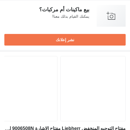
بيع ماكينات أم مركبات؟
يمكنك القيام بذلك معنا!
نشر إعلانك
مفتاح التوجيه المنخفض Liebherr مفتاح الإشارة 9006508N لـ حفارة Liebherr R926 COMP / A918 COMPACT / A922 RAIL / A924 RAIL / A910 comp / A912 COMPACT