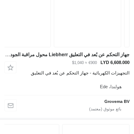
جهاز التحكم عن بُعد في التعليق Liebherr محول مراقبة الجودة لـ حفارة Liebherr R926 COMP / R926 K-LC / R946 NLC / A904C Li / A900C Li / A316 Li
LYD 6,608.000
≈ $1,040
€900
التجهيزات الكهربائية - جهاز التحكم عن بُعد في التعليق
هولندا، Ede
Grovema BV