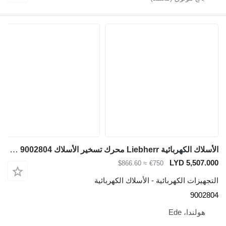
الأسلاك الكهربائية Liebherr محرك تسخير الأسلاك 9002804 لـ حفارة Liebherr A928 / R934 / R926 / R930 / R938
LYD 5,507.000
≈ $866.60
€750
التجهيزات الكهربائية - الأسلاك الكهربائية
9002804
هولندا، Ede