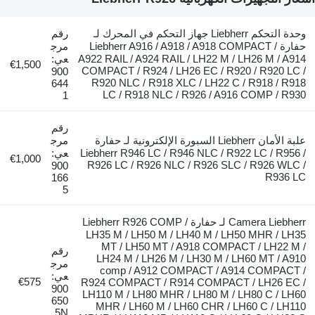
وحدة التحكم Liebherr جهاز التحكم في المحرك لـ
رقم
حفارة Liebherr A916 / A918 / A918 COMPACT /
مرج
A922 RAIL / A924 RAIL / LH22 M / LH26 M / A914
عي:
€1,500
COMPACT / R924 / LH26 EC / R920 / R920 LC /
900
R920 NLC / R918 XLC / LH22 C / R918 / R918
644
LC / R918 NLC / R926 / A916 COMP / R930
1
رقم
علبة الأمان Liebherr السبورة الإلكترونية لـ حفارة
مرج
Liebherr R946 LC / R946 NLC / R922 LC / R956 /
عي:
€1,000
R926 LC / R926 NLC / R926 SLC / R926 WLC /
900
R936 LC
166
5
Camera Liebherr لـ حفارة Liebherr R926 COMP /
LH35 M / LH50 M / LH40 M / LH50 MHR / LH35
MT / LH50 MT / A918 COMPACT / LH22 M /
رقم
LH24 M / LH26 M / LH30 M / LH60 MT / A910
مرج
comp / A912 COMPACT / A914 COMPACT /
عي:
€575
R924 COMPACT / R914 COMPACT / LH26 EC /
900
LH110 M / LH80 MHR / LH80 M / LH80 C / LH60
650
MHR / LH60 M / LH60 CHR / LH60 C / LH110
5N