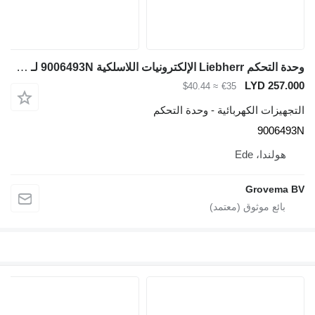
وحدة التحكم Liebherr الإلكترونيات اللاسلكية 9006493N لـ حفارة Liebherr R926 COMP / R926 K-LC / LH35 M / LH50 M / LH40 M / LH50 MHR / LH35 MT / LH50 MT / A916 / A918 COMPACT / LH22 M / LH24 M
LYD 257.000
≈ $40.44
€35
التجهيزات الكهربائية - وحدة التحكم
9006493N
هولندا، Ede
Grovema BV