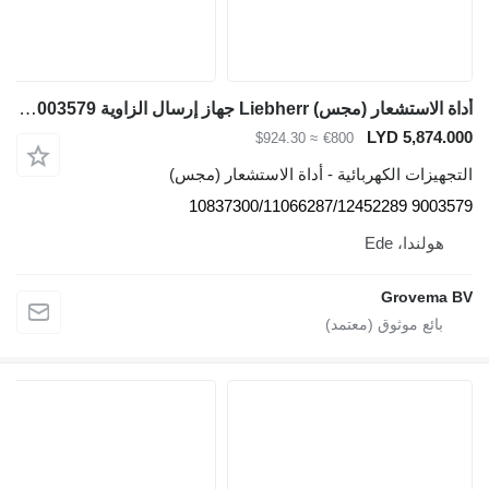
أداة الاستشعار (مجس) Liebherr جهاز إرسال الزاوية 9003579 لـ حفارة Liebherr R926 COMP ,R926 K-LC, R946 LC, R946 LC-V ,R946 NLC, R946 S-HD, R950 LC-V
LYD 5,874.000
≈ $924.30
€800
التجهيزات الكهربائية - أداة الاستشعار (مجس)
9003579 10837300/11066287/12452289
هولندا، Ede
Grovema BV