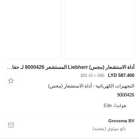
أداة الاستشعار (مجس) Liebherr المستشعر 9000426 لـ حفارة Liebherr R926 COMP / R946 LC / R946 NLC / R950 / A904C Li / A316 Li / A314 Li / A312 Li / A944C Li / A914C li / A934C Li / A924C Li / A900C / LH35 M / LH50 M / LH40 M / LH50 MHR
LYD 587.400
≈ $92.43
€80
التجهيزات الكهربائية - أداة الاستشعار (مجس)
9000426
هولندا، Ede
Grovema BV