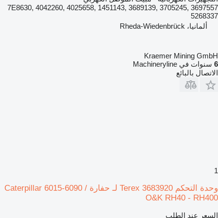
3697557 7E8630, 4042260, 4025658, 1451143, 3689139, 3705245,
5268337
ألمانيا، Rheda-Wiedenbrück
Kraemer Mining GmbH
6
سنوات في Machineryline
الاتصال بالبائع
1
وحدة التحكم Terex 3683920 لـ حفارة Caterpillar 6015-6090 /
O&K RH40 - RH400
السعر عند الطلب