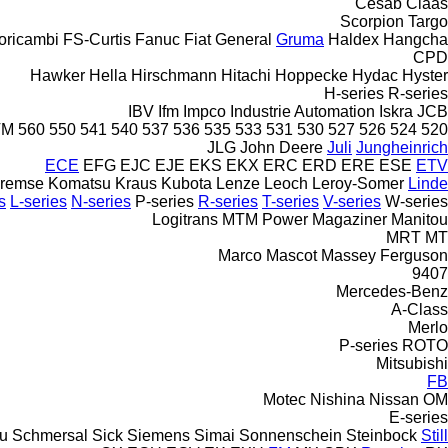
Cesab
Claas
Scorpion
Targo
oricambi
FS-Curtis
Fanuc
Fiat
General
Gruma
Haldex
Hangcha
CPD
Hawker
Hella
Hirschmann
Hitachi
Hoppecke
Hydac
Hyster
H-series
R-series
IBV
Ifm
Impco
Industrie Automation
Iskra
JCB
TM
560
550
541
540
537
536
535
533
531
530
527
526
524
520
JLG
John Deere
Juli
Jungheinrich
ECE
EFG
EJC
EJE
EKS
EKX
ERC
ERD
ERE
ESE
ETV
Bremse
Komatsu
Kraus
Kubota
Lenze
Leoch
Leroy-Somer
Linde
s
L-series
N-series
P-series
R-series
T-series
V-series
W-series
Logitrans
MTM Power
Magaziner
Manitou
MRT
MT
Marco
Mascot
Massey Ferguson
9407
Mercedes-Benz
A-Class
Merlo
P-series
ROTO
Mitsubishi
FB
Motec
Nishina
Nissan
OM
E-series
u
Schmersal
Sick
Siemens
Simai
Sonnenschein
Steinbock
Still