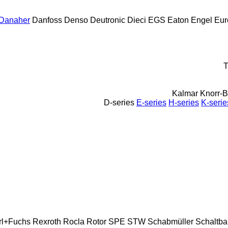
Danaher
Danfoss
Denso
Deutronic
Dieci
EGS
Eaton
Engel
Eur
Kalmar
Knorr-
D-series
E-series
H-series
K-serie
rl+Fuchs
Rexroth
Rocla
Rotor
SPE
STW
Schabmüller
Schaltba