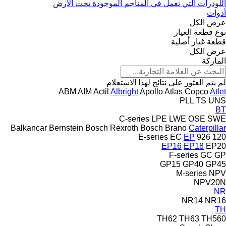
اللودرات التي تعمل في المناجم الموجودة تحت الأرض
أدوات
عرض الكل
نوع قطعة الغيار
قطعة غيار أصلية
عرض الكل
الماركة
لم يتم العثور على نتائج لهذا الاستعلام
ABM
AIM
Actil
Albright
Apollo
Atlas Copco
Atlet
PLL
TS
UNS
BT
C-series
LPE
LWE
OSE
SWE
Balkancar
Bernstein
Bosch Rexroth
Bosch
Brano
Caterpillar
E-series
EC
EP
926
120
EP16
EP18
EP20
F-series
GC
GP
GP15
GP40
GP45
M-series
NPV
NPV20N
NR
NR14
NR16
TH
TH62
TH63
TH560