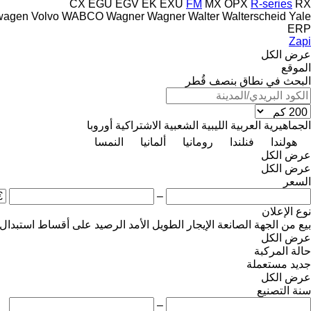
CX
EGU
EGV
EK
EXU
FM
MX
OPX
R-series
RX
wagen
Volvo
WABCO
Wagner
Wagner
Walter
Walterscheid
Yale
ERP
Zapi
عرض الكل
الموقع
البحث في نطاق بنصف قُطر
الجماهيرية العربية الليبية الشعبية الاشتراكية
أوروبا
هولندا
فنلندا
رومانيا
ألمانيا
النمسا
عرض الكل
عرض الكل
السعر
–
نوع الإعلان
بيع
من الجهة الصانعة
الإيجار الطويل الأمد
الرصيد
على أقساط
استبدال
عرض الكل
حالة المركبة
جديد
مستعملة
عرض الكل
سنة التصنيع
–