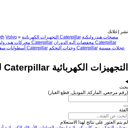
نشر إعلانك
مضخات هيدروليكية
التجهيزات الكهربائية Caterpillar
»
Volvo
th
مخفضات آلية الدوران Caterpillar
محركات هيدروليكية Caterpillar
عجلات مسننة
وحدات التحكم Caterpillar
أسطوانات سفلى Caterpillar
التجهيزات الكهربائية Caterpillar لـ رافعة شوكية
بحث
(رقم مرجعي, الماركة, الموديل, قطع الغيار)
الفئة
لم يتم العثور على نتائج لهذا الاستعلام
وحدات التحكم
محركات كهربائية
لوحات العدادات
الأسلاك الكهربائية
أد