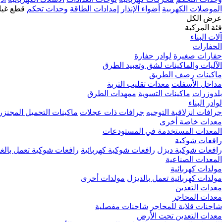
الموصلات الكهربية
أضواء الإنذار
إمدادات الطاقة
وحدات تحكم
قطع غيا
عرض الكل
فئة المركبة
آلات البناء
الحفارات
حفارات صغيرة
لوادر حفارة
الآليات والماكينات لشق وتعبيد الطرق
ماكينات رصف الطريق
مداحل الأسفلت
معدات تقليب التربة
بلدوزرات
ماكينات التسوية
ممهدات الطرق
لوادر البناء
جرافات انزلاقية التوجيه
جرافات ذات عجلات
ماكينات التحميل المجنزر
معدات خاصة أخرى
المعدات المستخدمة في المستودعات
رافعات شوكية
رافعات شوكية ديزل
رافعات شوكية كهربائية
رافعات شوكية تعمل بالغا
المعدات الصناعية
مولدات كهربائية
مولدات كهربائية تعمل بالديزل
مولدات أخرى
معدات التعدين
معدات المحاجر
شاحنات قلابة للمحاجر
شاحنات مفصلية
معدات التعدين تحت الأرض