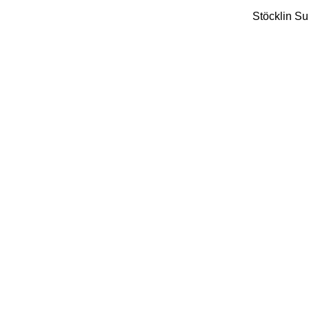
Stöcklin
Su