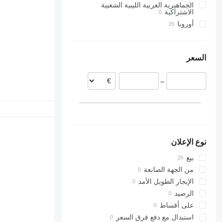
الجماهيرية العربية الليبية الشعبية
NR16
TH62
W-series
550
RX
الاشتراكية
TH63
560
أوروبا
TH560
TM
هولندا
فنلندا
السعر
–
نوع الإعلان
بيع
من الجهة الصانعة
الإيجار الطويل الأمد
الرصيد
على أقساط
استبدال مع دفع فرق السعر