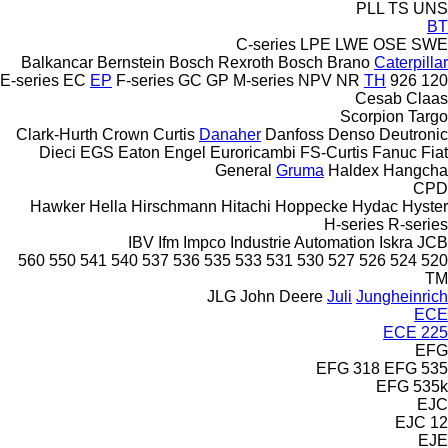
PLL
TS
UNS
BT
C-series
LPE
LWE
OSE
SWE
Balkancar
Bernstein
Bosch Rexroth
Bosch
Brano
Caterpillar
E-series
EC
EP
F-series
GC
GP
M-series
NPV
NR
TH
926
120
Cesab
Claas
Scorpion
Targo
Clark-Hurth
Crown
Curtis
Danaher
Danfoss
Denso
Deutronic
Dieci
EGS
Eaton
Engel
Euroricambi
FS-Curtis
Fanuc
Fiat
General
Gruma
Haldex
Hangcha
CPD
Hawker
Hella
Hirschmann
Hitachi
Hoppecke
Hydac
Hyster
H-series
R-series
IBV
Ifm
Impco
Industrie Automation
Iskra
JCB
560
550
541
540
537
536
535
533
531
530
527
526
524
520
TM
JLG
John Deere
Juli
Jungheinrich
ECE
ECE 225
EFG
EFG 318
EFG 535
EFG 535k
EJC
EJC 12
EJE