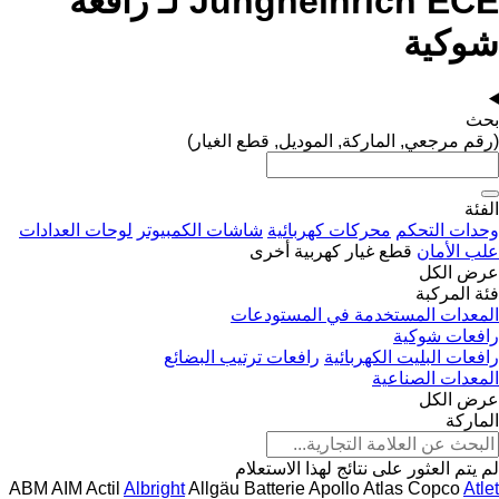
Jungheinrich ECE لـ رافعة
شوكية
بحث
(رقم مرجعي, الماركة, الموديل, قطع الغيار)
الفئة
وحدات التحكم
محركات كهربائية
شاشات الكمبيوتر
لوحات العدادات
علب الأمان
قطع غيار كهربية أخرى
عرض الكل
فئة المركبة
المعدات المستخدمة في المستودعات
رافعات شوكية
رافعات البليت الكهربائية
رافعات ترتيب البضائع
المعدات الصناعية
عرض الكل
الماركة
لم يتم العثور على نتائج لهذا الاستعلام
ABM
AIM
Actil
Albright
Allgäu Batterie
Apollo
Atlas Copco
Atlet