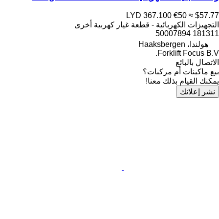
LYD 367.100
€50
≈ $57.77
التجهيزات الكهربائية - قطعة غيار كهربية أخرى
181311 50007894
هولندا، Haaksbergen
Forklift Focus B.V.
الاتصال بالبائع
بيع ماكينات أم مركبات؟
يمكنك القيام بذلك معنا!
نشر إعلانك