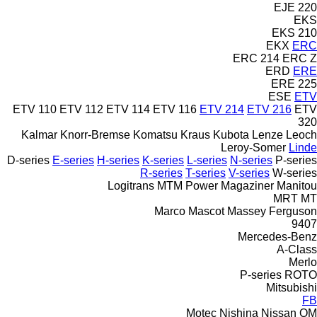
EJE 220
EKS
EKS 210
EKX
ERC
ERC 214
ERC Z
ERD
ERE
ERE 225
ESE
ETV
ETV 110
ETV 112
ETV 114
ETV 116
ETV 214
ETV 216
ETV
320
Kalmar
Knorr-Bremse
Komatsu
Kraus
Kubota
Lenze
Leoch
Leroy-Somer
Linde
D-series
E-series
H-series
K-series
L-series
N-series
P-series
R-series
T-series
V-series
W-series
Logitrans
MTM Power
Magaziner
Manitou
MRT
MT
Marco
Mascot
Massey Ferguson
9407
Mercedes-Benz
A-Class
Merlo
P-series
ROTO
Mitsubishi
FB
Motec
Nishina
Nissan
OM