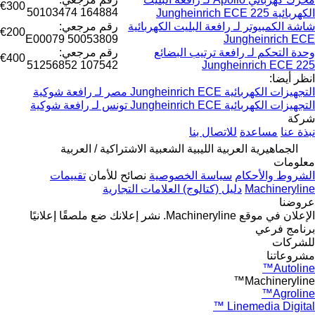
€300
164884 50103474
الكهربائية Jungheinrich ECE 225
شاشة الكمبيوتر لـ رافعة البليت الكهربائية
رقم مرجعي:
€200
E00079 50053809
Jungheinrich ECE
وحدة التحكم لـ رافعة ترتيب البضائع
رقم مرجعي:
€400
107542 51256852
Jungheinrich ECE 225
انظر أيضا:
التجهيزات الكهربائية Jungheinrich ECE مصر لـ رافعة شوكية
التجهيزات الكهربائية Jungheinrich ECE تونس لـ رافعة شوكية
شركة
نبذة عنا
مساعدة
للاتصال بنا
الجماهيرية العربية الليبية الشعبية الاشتراكية / العربية
معلومات
الشروط والأحكام
سياسة الخصوصية
نصائح للأمان
تقييمات
Machineryline
دليل (كتالوج) العلامات التجارية
عروضنا
الإعلان في موقع Machineryline.
نشر إعلانك
ضع ملصقًا إعلانيًا
برنامج فرعي
للشركات
مشروعاتنا
Autoline™
Machineryline™
Agroline™
Linemedia Digital ™