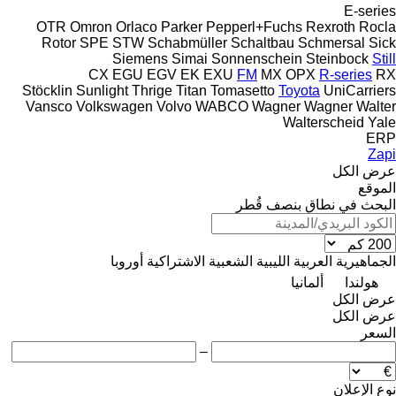
E-series
OTR
Omron
Orlaco
Parker
Pepperl+Fuchs
Rexroth
Rocla
Rotor
SPE
STW
Schabmüller
Schaltbau
Schmersal
Sick
Siemens
Simai
Sonnenschein
Steinbock
Still
CX
EGU
EGV
EK
EXU
FM
MX
OPX
R-series
RX
Stöcklin
Sunlight
Thrige Titan
Tomasetto
Toyota
UniCarriers
Vansco
Volkswagen
Volvo
WABCO
Wagner
Wagner
Walter
Walterscheid
Yale
ERP
Zapi
عرض الكل
الموقع
البحث في نطاق بنصف قُطر
الجماهيرية العربية الليبية الشعبية الاشتراكية
أوروبا
هولندا
ألمانيا
عرض الكل
عرض الكل
السعر
–
نوع الإعلان