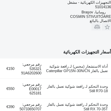
التجهيزات الكهربائية - مشغل
51014136
رومانيا، Braşov
COSMIN STIVUITOARE
الاتصال بالبائع
أسعار التجهيزات الكهربائية
رقم مرجعي:
أداة الاستشعار (مجس) لـ رافعة شوكية
€150
535321
تعمل بالغاز Caterpillar GP15N-30N/CN
91A6202600
رقم مرجعي:
وحدة التحكم لـ رافعة شوكية تعمل بالغاز
€550
E00017
Still R70-18
625181
وحدة التحكم لـ رافعة شوكية تعمل بالغاز
رقم مرجعي:
€390
50733650707
Still RX 70-35T