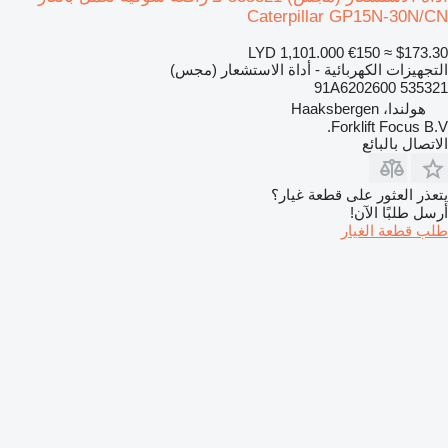
Caterpillar GP15N-30N/CN
LYD 1,101.000
€150
≈ $173.30
التجهيزات الكهربائية - أداة الاستشعار (مجس)
535321 91A6202600
هولندا، Haaksbergen
Forklift Focus B.V.
الاتصال بالبائع
يتعذر العثور على قطعة غيار؟
أرسل طلبًا الآن!
طلب قطعة الغيار