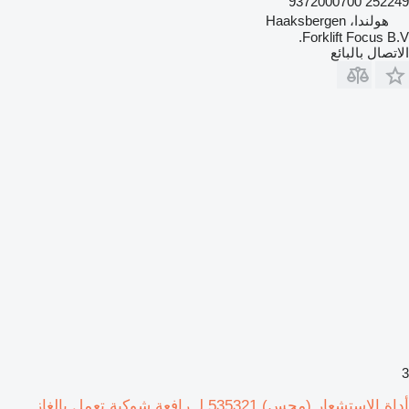
252249 9372000700
هولندا، Haaksbergen
Forklift Focus B.V.
الاتصال بالبائع
3
أداة الاستشعار (مجس) 535321 لـ رافعة شوكية تعمل بالغاز