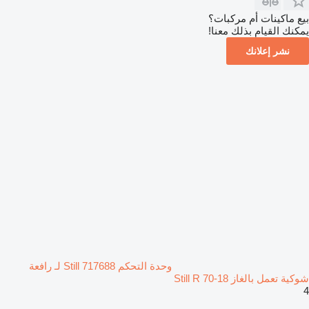
بيع ماكينات أم مركبات؟
يمكنك القيام بذلك معنا!
نشر إعلانك
وحدة التحكم Still 717688 لـ رافعة
شوكية تعمل بالغاز Still R 70-18
4