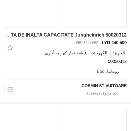
CONTACTOR OPRIRE URGENTA DE INALTA CAPACITATE Jungheinrich 50020312 لـ المعدة المستخدمة في المستودع
LYD 440.500
≈ $69.32
€60
التجهيزات الكهربائية - قطعة غيار كهربية أخرى
50020312
رومانيا، Bod
COSMIN STIVUITOARE