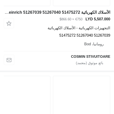
الأسلاك الكهربائية Jungheinrich 51267039 51267040 51475272 لـ رافعة للحاويات
LYD 5,507.000
≈ $866.60
€750
التجهيزات الكهربائية - الأسلاك الكهربائية
51267039 51267040 51475272
رومانيا، Bod
COSMIN STIVUITOARE