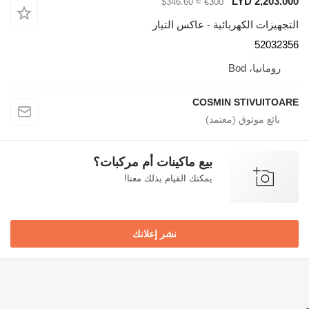
LYD 2,203.000
≈ $346.60
€300
التجهيزات الكهربائية - عاكس التيار
52032356
رومانيا، Bod
COSMIN STIVUITOARE
بيع ماكينات أم مركبات؟
يمكنك القيام بذلك معنا!
نشر إعلانك