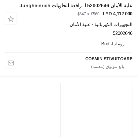
علبة الأمان 52002646 لـ رافعة للحاويات Jungheinrich
LYD 4,112.000
≈ $647
€560
التجهيزات الكهربائية - علبة الأمان
52002646
رومانيا، Bod
COSMIN STIVUITOARE