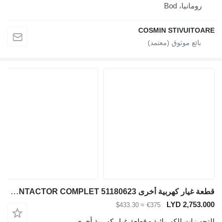
رومانيا، Bod
COSMIN STIVUITOARE
قطعة غيار كهربية أخرى CONTACTOR COMPLET 51180623 لـ رافعة للحاويات Jungheinrich
LYD 2,753.000
≈ $433.30
€375
التجهيزات الكهربائية - قطعة غيار كهربية أخرى