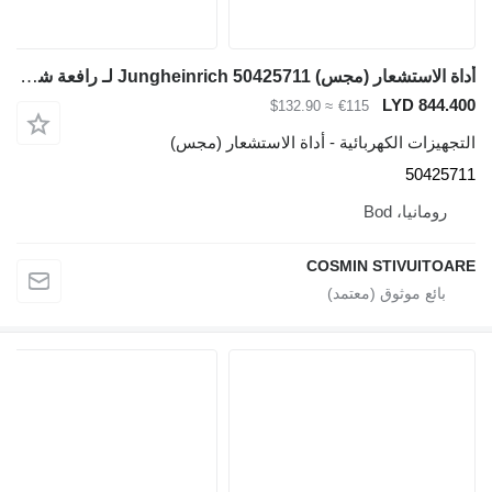
أداة الاستشعار (مجس) Jungheinrich 50425711 لـ رافعة شوكية ديزل
LYD 844.400
≈ $132.90
€115
التجهيزات الكهربائية - أداة الاستشعار (مجس)
50425711
رومانيا، Bod
COSMIN STIVUITOARE