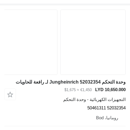
وحدة التحكم Jungheinrich 52032354 لـ رافعة للحاويات
LYD 10,650.000
≈ $1,675
€1,450
التجهيزات الكهربائية - وحدة التحكم
52032354 50461311
رومانيا، Bod