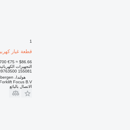
1
قطعة غيار كهربية أخرى Hardellet Contactor 155081 لـ رافعة البليت الكهر
700
€75
≈ $86.66
التجهيزات الكهربائي
155081 0039763500
هولندا، Haaksbergen
Forklift Focus B.V.
الاتصال بالبائع