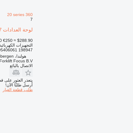
20 series 360
7
لوحة العدادات Linde 198947 لـ رافعة البليت الكهربائية Linde T16-20 series 360
0
€250
≈ $288.90
التجهيزات الكهربائية
198947 3095406061
هولندا، Haaksbergen
Forklift Focus B.V.
الاتصال بالبائع
يتعذر العثور على قط
أرسل طلبًا الآن!
طلب قطعة الغيار