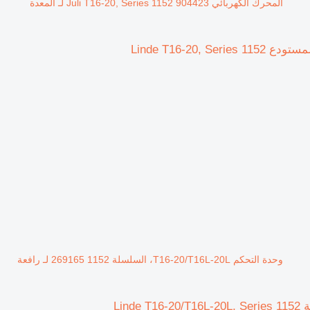
المحرك الكهربائي Juli T16-20, Series 1152 904423 لـ المعدة
وحدة التحكم T16-20/T16L-20L، السلسلة 1152 269165 لـ رافعة