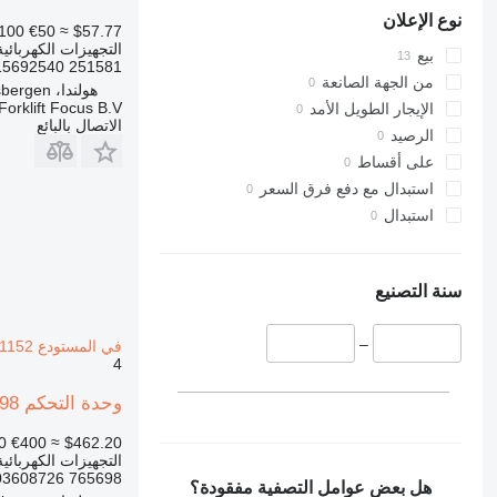
نوع الإعلان
100
€50
≈ $57.77
التجهيزات الكهربائي
بيع
251581 7915692540
من الجهة الصانعة
هولندا، Haaksbergen
Forklift Focus B.V.
الإيجار الطويل الأمد
الاتصال بالبائع
الرصيد
على أقساط
استبدال مع دفع فرق السعر
استبدال
سنة التصنيع
–
في المستودع Linde T16, Series 1152
4
وحدة التحكم Linde T16, Series 1152 765698 لـ المعدة المستخدمة في المستودع Linde T16, Series 1152
0
€400
≈ $462.20
التجهيزات الكهربائي
765698 3903608726
هل بعض عوامل التصفية مفقودة؟