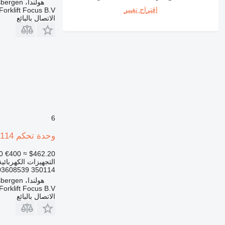
هولندا، Haaksbergen
اقتراح تغيير
Forklift Focus B.V.
الاتصال بالبائع
6
وحدة تحكم 350114 لـ رافعة البليت الكهربائية Linde T16/18/20
0
€400
≈ $462.20
التجهيزات الكهربائي
350114 3903608539
هولندا، Haaksbergen
Forklift Focus B.V.
الاتصال بالبائع