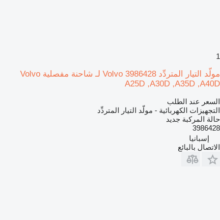
1
مولّد التيار المتردِّد Volvo 3986428 لـ شاحنة مفصلية Volvo
A25D ,A30D ,A35D ,A40D
السعر عند الطلب
التجهيزات الكهربائية - مولّد التيار المتردِّد
حالة المركبة
جديد
3986428
إسبانيا
الاتصال بالبائع