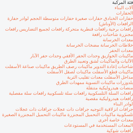
فئة المركبة
آلات البناء
الحفارات
حفارات الخنادق
حفارات صغيرة
حفارات متوسطة الحجم
لوادر حفارة
الرافعات (الأوناش)
رافعات برجية
رافعات قنطرية متحركة
رافعات لجميع التضاريس
رافعات
مجنزرة
شاحنات رافعة
معدات الخرسانة
خلاطات الخرسانة
مضخات الخرسانة
معدات الحفر
ماكينات الخوازيق
وحدات الحفر الأفقي
وحدات حفر الآبار
الآليات والماكينات لشق وتعبيد الطرق
شاحنات إعادة التدوير
ماكينات رصف الطريق
ماكينات صناعة الأسفلت
ماكينات قطع الأسفلت
ماكينات لصقل الأسفلت
مداحل الأسفلت
معدات تقليب التربة
بلدوزرات
ماكينات التسوية
ممهدات الطرق
منصات هيدروليكية متنقلة
رافعات السلة التلسكوبية
رافعات سلة تلسكوبية
رافعات سلة مفصلية
رافعات هيدروليكية مقصية
لوادر البناء
جرافات انزلاقية التوجيه
جرافات ذات عجلات
جرافات ذات عجلات
تلسكوبية
ماكينات التحميل المجنزرة
ماكينات التحميل المجنزرة الصغيرة
معدات خاصة أخرى
المعدات المستخدمة في المستودعات
رافعات شوكية