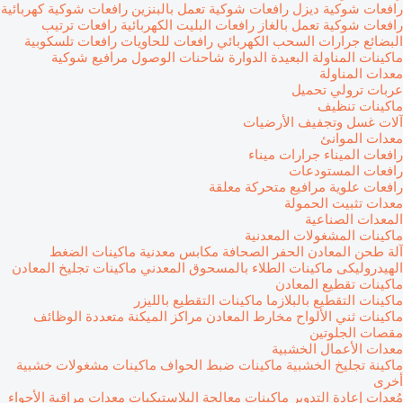
رافعات شوكية ديزل
رافعات شوكية تعمل بالبنزين
رافعات شوكية كهربائية
رافعات شوكية تعمل بالغاز
رافعات البليت الكهربائية
رافعات ترتيب
البضائع
جرارات السحب الكهربائي
رافعات للحاويات
رافعات تلسكوبية
ماكينات المناولة البعيدة الدوارة
شاحنات الوصول
مرافيع شوكية
معدات المناولة
عربات ترولي تحميل
ماكينات تنظيف
آلات غسل وتجفيف الأرضيات
معدات الموانئ
رافعات الميناء
جرارات ميناء
رافعات المستودعات
رافعات علوية
مرافيع متحركة معلقة
معدات تثبيت الحمولة
المعدات الصناعية
ماكينات المشغولات المعدنية
آلة طحن المعادن
الحفر الصحافة
مكابس معدنية
ماكينات الضغط
الهيدروليكى
ماكينات الطلاء بالمسحوق المعدني
ماكينات تجليخ المعادن
ماكينات تقطيع المعادن
ماكينات التقطيع بالبلازما
ماكينات التقطيع بالليزر
ماكينات ثني الألواح
مخارط المعادن
مراكز الميكنة متعددة الوظائف
مقصات الجلوتين
معدات الأعمال الخشبية
ماكينة تجليخ الخشبية
ماكينات ضبط الحواف
ماكينات مشغولات خشبية
أخرى
مُعدات إعادة التدوير
ماكينات معالجة البلاستيكيات
معدات مراقبة الأجواء