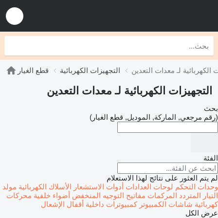
 الكهربائية لـ معدات التعدين
التجهيزات الكهربائية
قطع الغيار
التجهيزات الكهربائية لـ معدات التعدين
بحث
(رقم مرجعي, الماركة, الموديل, قطع الغيار)
الفئة
لم يتم العثور على نتائج لهذا الاستعلام
وحدات التحكم
لوحات العدادات
أدوات الاستشعار
الأسلاك الكهربائية
مولد
التيار المتردد
المركمات
مفاتيح التوجيه المنخفض
أضواء خلفية
محركات
كهربائية
شاشات الكمبيوتر
كمبيوترات داخلية
أقفال الإشعال
عرض الكل