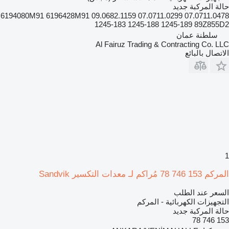
حالة المركبة
جديد
6194080M91 6196428M91 09.0682.1159 07.0711.0299 07.0711.0478
1245-183 1245-188 1245-189 89Z855D2
سلطنة عمان
Al Fairuz Trading & Contracting Co. LLC
الاتصال بالبائع
1
المركم 153 746 78 مُراكم لـ معدات التكسير Sandvik
السعر عند الطلب
التجهيزات الكهربائية - المركم
حالة المركبة
جديد
153 746 78