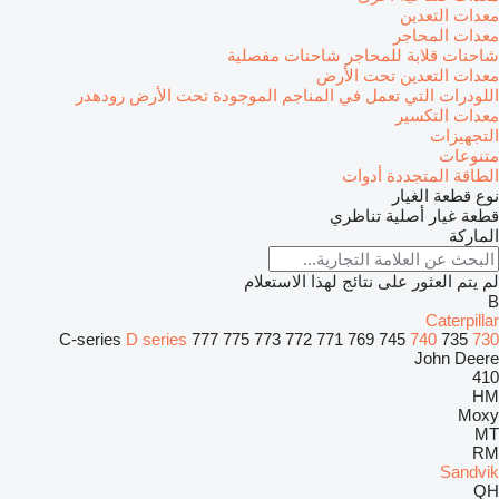
معدات التعدين
معدات المحاجر
شاحنات قلابة للمحاجر
شاحنات مفصلية
معدات التعدين تحت الأرض
اللودرات التي تعمل في المناجم الموجودة تحت الأرض
رودهدر
معدات التكسير
التجهيزات
متنوعات
الطاقة المتجددة
أدوات
نوع قطعة الغيار
قطعة غيار أصلية
تناظري
الماركة
لم يتم العثور على نتائج لهذا الاستعلام
B
Caterpillar
C-series
D series
777
775
773
772
771
769
745
740
735
730
John Deere
410
HM
Moxy
MT
RM
Sandvik
QH