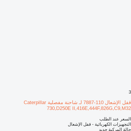
3
قفل الإشعال 110-7887 لـ شاحنة مفصلية Caterpillar
730,D250E II,416E,444F,826G,C9,M32
السعر عند الطلب
التجهيزات الكهربائية - قفل الإشعال
حالة المركبة
جديد