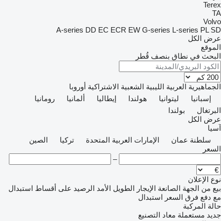
Terex
TA
Volvo
A-series
DD
EC
ECR
EW
G-series
L-series
PL
SD
عرض الكل
الموقع
البحث في نطاق بنصف قُطر
الجماهيرية العربية الليبية الشعبية الاشتراكية
أوروبا
إسبانيا
ليتوانيا
هولندا
إيطاليا
ألمانيا
رومانيا
البرتغال
بولندا
عرض الكل
آسيا
سلطنة عمان
الإمارات العربية المتحدة
تركيا
الصين
السعر
–
نوع الإعلان
بيع
من الجهة الصانعة
الإيجار الطويل الأمد
الرصيد
على أقساط
استبدال
مع دفع فرق السعر
استبدال
حالة المركبة
جديد
مستعملة
معاد التصنيع