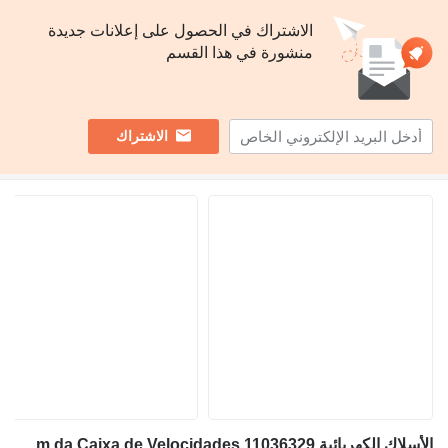
الاشتراك في الحصول على إعلانات جديدة
منشورة في هذا القسم
الاشتراك
الأسلاك الكهربائية Volvo A30C / Powertronic Cablagem da Caixa de Velocidades 11036329 لـ شاحنة مفصلية Volvo A30C