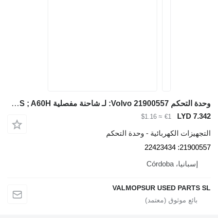
وحدة التحكم Volvo 21900557: لـ شاحنة مفصلية Volvo A25F/G ; A30F/G ; A35F/G ; A35F/GFS ; A40F/G ; A40F/G FS ; EC480E ; EC350E ; EC380EHR ; EC480EHR ; EC950E ; EC750E ; A25G ; A30G ; A35G ; A40G ; A45G ; A45GFS ; A60H
LYD 7.342
≈ $1.16
€1
التجهيزات الكهربائية - وحدة التحكم
21900557: 22423434
إسبانيا، Córdoba
VALMOPSUR USED PARTS SL