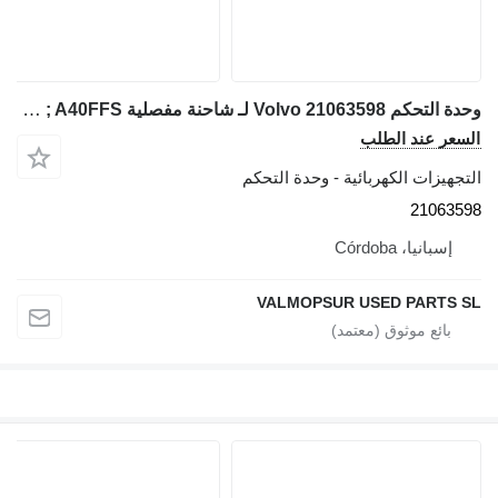
وحدة التحكم Volvo 21063598 لـ شاحنة مفصلية Volvo A25F ; A30F ; A35F ; A35FFS ; A40F ; A40FFS
السعر عند الطلب
التجهيزات الكهربائية - وحدة التحكم
21063598
إسبانيا، Córdoba
VALMOPSUR USED PARTS SL