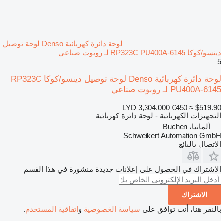
لوحة دائرة كهربائية Denso لوحة توصيل
دينسو/كوكا RP323C PU400A-6145 لـ روبوت صناعي
5
لوحة دائرة كهربائية Denso لوحة توصيل دينسو/كوكا RP323C
PU400A-6145 لـ روبوت صناعي
LYD 3,304.000
€450
≈ $519.90
التجهيزات الكهربائية - لوحة دائرة كهربائية
ألمانيا، Buchen
Schweikert Automation GmbH
الاتصال بالبائع
الاشتراك في الحصول على إعلانات جديدة منشورة في هذا القسم
الاشتراك
بالنقر هنا، أنت توافق على
سياسة الخصوصية
و
اتفاقية المستخدم
.