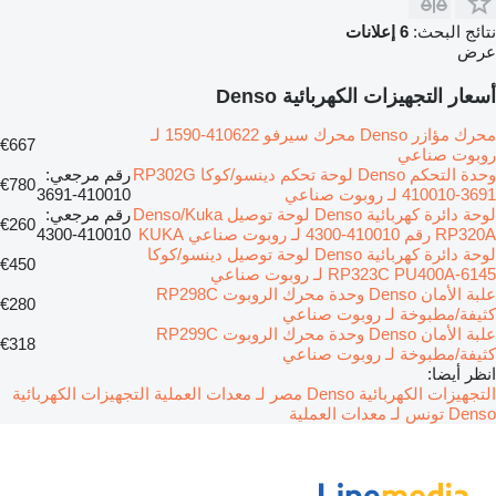
نتائج البحث:
6 إعلانات
عرض
أسعار التجهيزات الكهربائية Denso
محرك مؤازر Denso محرك سيرفو 410622-1590 لـ
€667
روبوت صناعي
وحدة التحكم Denso لوحة تحكم دينسو/كوكا RP302G
رقم مرجعي:
€780
410010-3691 لـ روبوت صناعي
410010-3691
لوحة دائرة كهربائية Denso لوحة توصيل Denso/Kuka
رقم مرجعي:
€260
RP320A رقم 410010-4300 لـ روبوت صناعي KUKA
410010-4300
لوحة دائرة كهربائية Denso لوحة توصيل دينسو/كوكا
€450
RP323C PU400A-6145 لـ روبوت صناعي
علبة الأمان Denso وحدة محرك الروبوت RP298C
€280
كثيفة/مطبوخة لـ روبوت صناعي
علبة الأمان Denso وحدة محرك الروبوت RP299C
€318
كثيفة/مطبوخة لـ روبوت صناعي
انظر أيضا:
التجهيزات الكهربائية Denso مصر لـ معدات العملية
التجهيزات الكهربائية
Denso تونس لـ معدات العملية