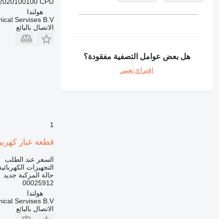
020100100 CPU...
هولندا
ical Servises B.V.
الاتصال بالبائع
هل بعض عوامل التصفية مفقودة؟
اقتراح تغيير
1
قطعة غيار كهربية أخرى Slip ring 00025912 لـ شاحنة
السعر عند الطلب
التجهيزات الكهربائي
حالة المركبة
جديد
00025912
هولندا
ical Servises B.V.
الاتصال بالبائع