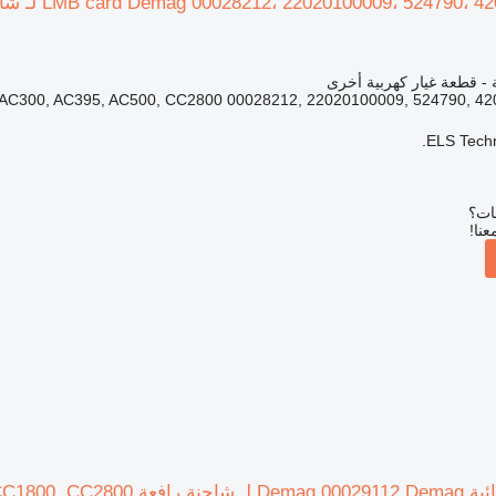
ة - قطعة غيار كهربية أخرى
C300, AC395, AC500, CC2800 00028212, 22020100009, 524790, 42067
ELS Techn
بات؟
عنا!
Demag AC100, AC120, 