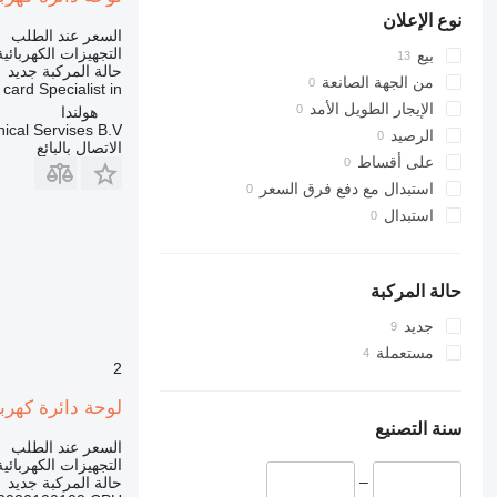
نوع الإعلان
السعر عند الطلب
التجهيزات الكهربائية
بيع
حالة المركبة
جديد
من الجهة الصانعة
 Specialist in...
الإيجار الطويل الأمد
هولندا
ical Servises B.V.
الرصيد
الاتصال بالبائع
على أقساط
استبدال مع دفع فرق السعر
استبدال
حالة المركبة
جديد
مستعملة
2
لوحة دائرة كهربائية Demag لـ شاحنة رافعة AC300, AC395, AC500, CC2000, CC2800-1
سنة التصنيع
السعر عند الطلب
التجهيزات الكهربائية
–
حالة المركبة
جديد