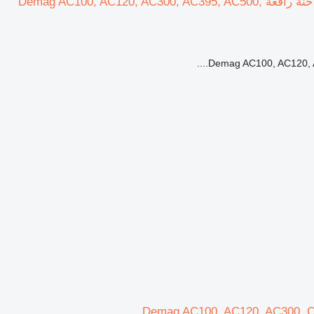
LMB card Demag 00028212، 22020100009، 524790، 42067712 Demag لـ شاحنة رافعة Demag AC100, AC120, AC300, AC395, AC500,
Demag AC100, AC120, A