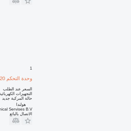
1
وحدة التحكم Cavotec GSK 58-04/110/DV/Ge/M20 لـ شاحنة رافعة Demag AC120, AC250, AC500, AC700
السعر عند الطلب
التجهيزات الكهربائي
حالة المركبة
جديد
هولندا
ical Servises B.V.
الاتصال بالبائع