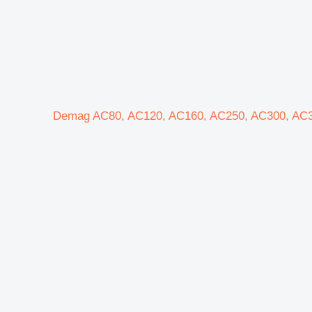
عة Demag AC80, AC120, AC160, AC250, AC300, AC350, AC500, AC700, CC2500,