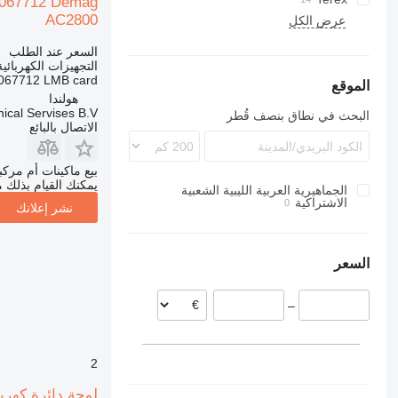
AC2800
LG
AC
QY
عرض الكل
AC 80
AC 95
LR
السعر عند الطلب
AC 100
LTF
التجهيزات الكهربائي
712 LMB card....
AC 120
LTM
الموقع
هولندا
AC 155
ical Servises B.V.
البحث في نطاق بنصف قُطر
AC 160
الاتصال بالبائع
AC 200
AC 250
بيع ماكينات أم مرك
يمكنك القيام بذلك م
الجماهيرية العربية الليبية الشعبية
AC 265
الاشتراكية
نشر إعلانك
AC 350
AC 500
AC 700
السعر
–
2
لوحة دائرة كهربائية Demag 00029112 Demag لـ شاحنة رافعة AC300, CC1800, CC2800