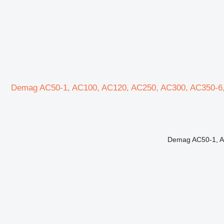
Demag 40699112، 49819712 D لـ شاحنة رافعة Demag AC50-1, AC100, AC120, AC250, AC300, AC350-6, CH3160,
Demag AC50-1, A