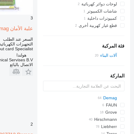
لوحات دوائر كهربائية
شاشات الكمبيوتر
3
كمبيوترات داخلية
قطع غيار كهربية أخرى
علبة الأمان Demag لـ شاحنة رافعة Demag AC120
السعر عند الطلب
التجهيزات الكهربائية
فئة المركبة
ard Specialist...
هولندا
آلات البناء
ical Servises B.V.
الرافعات (الأوناش)
الاتصال بالبائع
رافعات لجميع التضاريس
الماركة
رافعات مجنزرة
شاحنات رافعة
Demag
AC
FAUN
AC 30
ATF
CC
Grove
CC2400
AC 40
Hirschmann
RTF
HC
AT
2
CC2500
AC 50
GMK
GMT
Liebherr
TC
CC2800
AC 60
A-series
KMK
ATT
ATF
ATF
RT
Terex