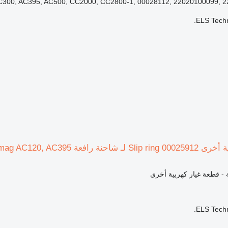
300, AC395, AC500, CC2000, CC2800-1, 00028112, 22020100099, 22
ELS Techn
 رافعة Demag AC120, AC395
ة - قطعة غيار كهربية أخرى
ELS Techn