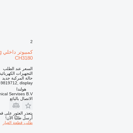
2
CH3180
السعر عند الطلب
التجهيزات الكهربائي
حالة المركبة
جديد
9819712, display
هولندا
ical Servises B.V.
الاتصال بالبائع
يتعذر العثور على قط
أرسل طلبًا الآن!
طلب قطعة الغيار