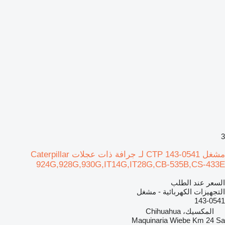
3
مشغل CTP 143-0541 لـ جرافة ذات عجلات Caterpillar
924G,928G,930G,IT14G,IT28G,CB-535B,CS-433E
السعر عند الطلب
التجهيزات الكهربائية - مشغل
143-0541
المكسيك، Chihuahua
Maquinaria Wiebe Km 24 Sa