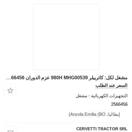
مشغل لكل: كاتربيلر 980H MHG00539 عزم الدوران 2566456 لـ جرافة ذات عجلات Caterpillar 980H MHG00539
السعر عند الطلب
التجهيزات الكهربائية - مشغل
2566456
إيطاليا، Anzola Emilia (BO)
CERVETTI TRACTOR SRL