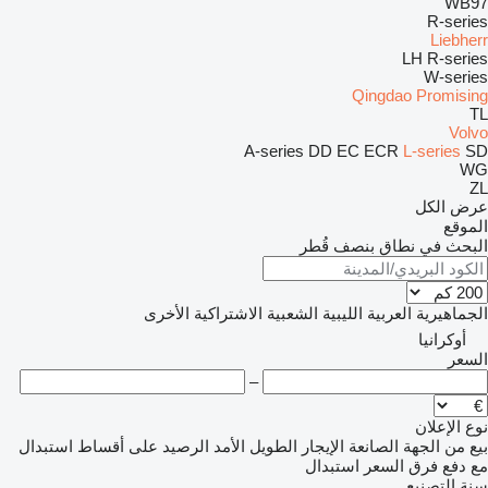
WB97
R-series
Liebherr
LH
R-series
W-series
Qingdao Promising
TL
Volvo
A-series
DD
EC
ECR
L-series
SD
WG
ZL
عرض الكل
الموقع
البحث في نطاق بنصف قُطر
الجماهيرية العربية الليبية الشعبية الاشتراكية
الأخرى
أوكرانيا
السعر
–
نوع الإعلان
بيع
من الجهة الصانعة
الإيجار الطويل الأمد
الرصيد
على أقساط
استبدال
مع دفع فرق السعر
استبدال
سنة التصنيع