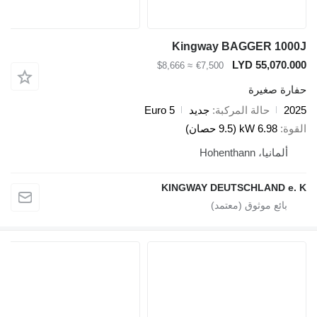
Kingway BAGGER 
LYD 55,0
≈ $8,666
€7,500
صغيرة
حالة المركبة
جديد
Euro 5
6.98 kW (9.5 حصان)
، Hohenthann
KINGWAY DEUTSCHLAND