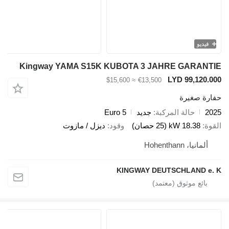
و
Kingway YAMA S15K KUBOTA 3 JAHRE GAR
LYD 99,1
≈ $15,600
€13,500
صغيرة
حالة المركبة
جديد
Euro 5
18.38 kW (25 حصان)
وقود
ديزل / مازوت
، Hohenthann
KINGWAY DEUTSCHLAND