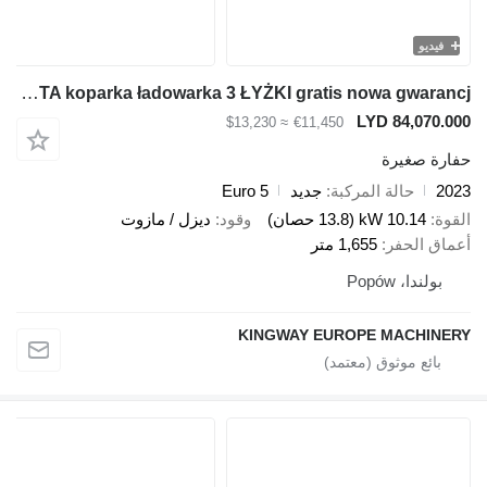
و
Kingway YAMA H12 K KUBOTA koparka ładowarka 3 ŁYŻKI gratis nowa gwarancj
LYD 84,0
≈ $13,230
€11,450
صغيرة
حالة المركبة
جديد
Euro 5
10.14 kW (13.8 حصان)
وقود
ديزل / مازوت
الحفر
1,655 متر
ا، Popów
KINGWAY EUROPE MACH