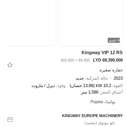
و
Kingway VIP 
LYD 69,3
≈ $10,920
€9,450
صغيرة
حالة المركبة
جديد
10.2 kW (13.88 حصان)
وقود
ديزل / مازوت
الحفر
1,586 متر
ا، Popów
KINGWAY EUROPE MACH