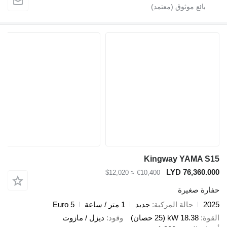
Kingway YAM
LYD 76,3
≈ $12,020
€10,400
صغيرة
حالة المركبة
جديد
1 متر / ساعة
Euro 5
18.38 kW (25 حصان)
وقود
ديزل / مازوت