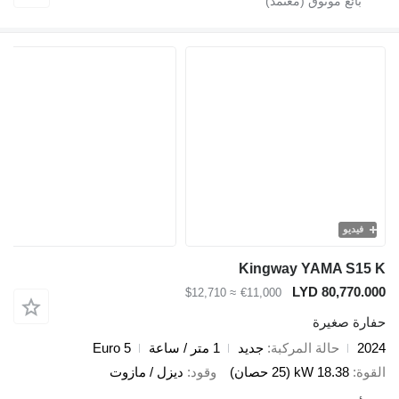
و
Kingway YAMA 
LYD 80,7
≈ $12,710
€11,000
صغيرة
حالة المركبة
جديد
1 متر / ساعة
Euro 5
18.38 kW (25 حصان)
وقود
ديزل / مازوت