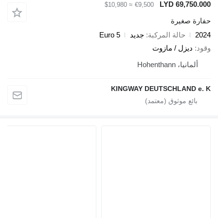
LYD 69,7
≈ $10,980
€9,500
صغيرة
حالة المركبة
جديد
Euro 5
يزل / مازوت
، Hohenthann
KINGWAY DEUTSCHLAND