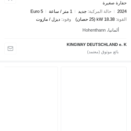
صغيرة
حالة المركبة
جديد
1 متر / ساعة
Euro 5
18.38 kW (25 حصان)
وقود
ديزل / مازوت
، Hohenthann
KINGWAY DEUTSCHLAND