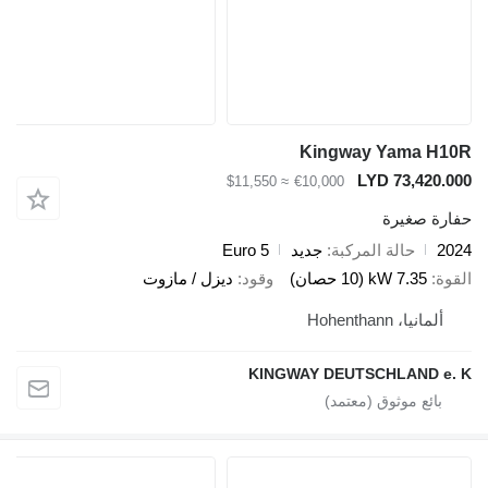
Kingway Yama
LYD 73,4
≈ $11,550
€10,000
صغيرة
حالة المركبة
جديد
Euro 5
7.35 kW (10 حصان)
وقود
ديزل / مازوت
، Hohenthann
KINGWAY DEUTSCHLAND