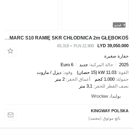
و
Kingway NOWA Minikoparka 1000kg MARC S10 RAMIĘ SKR CHŁODNICA 2m GŁĘBOKOŚ
LYD 39,0
≈ €5,318
PLN 22,900
صغيرة
حالة المركبة
جديد
Euro 6
11.03 kW (15 حصان)
وقود
ديزل / مازوت
1.000 كجم
أعماق الحفر
2 متر
قطر للحفر
3,1 متر
، Wrocław
KINGWAY P