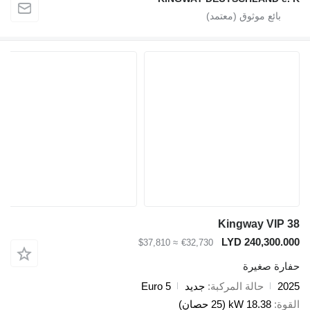
Kingway V
LYD 240,3
≈ $37,810
€32,730
صغيرة
حالة المركبة
جديد
Euro 5
18.38 kW (25 حصان)