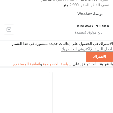
قطر للحفر
2.990 متر
، Wrocław
KINGWAY P
 في الحصول على إعلانات جديدة منشورة في هذا القسم
راك
ا، أنت توافق على
سياسة الخصوصية
و
اتفاقية المستخدم
.