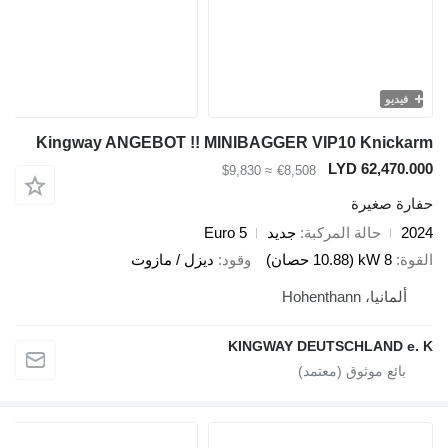
و
Kingway ANGEBOT !! MINIBAGGER VIP10 Kni
LYD 62,4
≈ $9,830
€8,508
صغيرة
حالة المركبة
جديد
Euro 5
8 kW (10.88 حصان)
وقود
ديزل / مازوت
، Hohenthann
KINGWAY DEUTSCHLAND