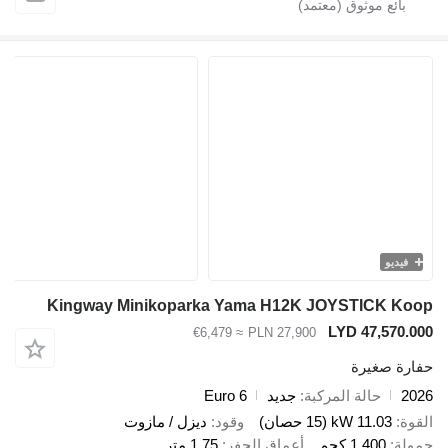
و
Kingway Minikoparka Yama H12K JOYSTICK
LYD 47,5
≈ €6,479
PLN 27,900
صغيرة
حالة المركبة
جديد
Euro 6
11.03 kW (15 حصان)
وقود
ديزل / مازوت
1.400 كجم
أعماق الحفر
1,75 متر