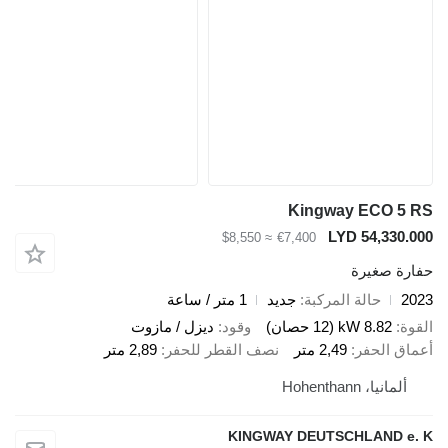
Kingway ECO
LYD 54,3
≈ $8,550
€7,400
صغيرة
حالة المركبة
جديد
1 متر / ساعة
8.82 kW (12 حصان)
وقود
ديزل / مازوت
الحفر
2,49 متر
نصف القطر للحفر
2,89 متر
، Hohenthann
KINGWAY DEUTSCHLAND