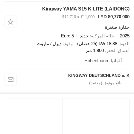
Kingway YAMA S15 K LITE (LAI
LYD 80,7
≈ $12,710
€11,000
صغيرة
حالة المركبة
جديد
Euro 5
18.38 kW (25 حصان)
وقود
ديزل / مازوت
الحفر
1.800 متر
، Hohenthann
KINGWAY DEUTSCHLAND