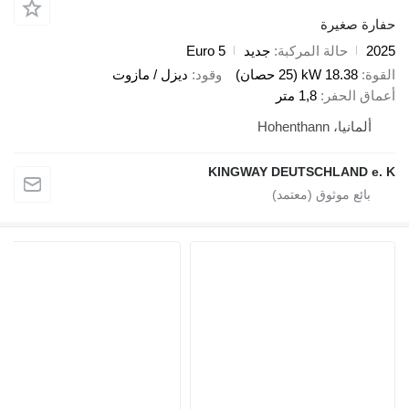
صغيرة
حالة المركبة
جديد
Euro 5
18.38 kW (25 حصان)
وقود
ديزل / مازوت
الحفر
1,8 متر
، Hohenthann
KINGWAY DEUTSCHLAND