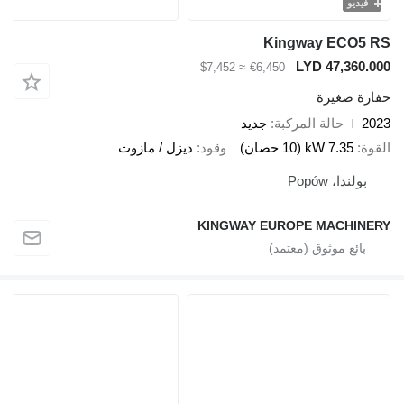
و
Kingway EC
LYD 47,3
≈ $7,452
€6,450
صغيرة
حالة المركبة
جديد
7.35 kW (10 حصان)
وقود
ديزل / مازوت
ا، Popów
KINGWAY EUROPE MACH