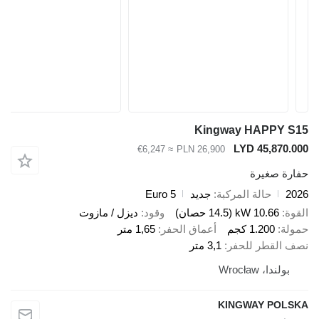
Kingway HAPP
LYD 45,8
≈ €6,247
PLN 26,900
صغيرة
حالة المركبة
جديد
Euro 5
10.66 kW (14.5 حصان)
وقود
ديزل / مازوت
1.200 كجم
أعماق الحفر
1,65 متر
قطر للحفر
3,1 متر
، Wrocław
KINGWAY P