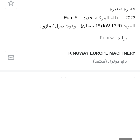
صغيرة
حالة المركبة
جديد
Euro 5
13.97 kW (19 حصان)
وقود
ديزل / مازوت
ا، Popów
KINGWAY EUROPE MACH