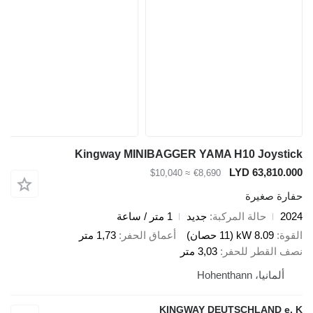
Kingway MINIBAGGER YAMA H10 Joy
LYD 63,8
≈ $10,040
€8,690
صغيرة
حالة المركبة
جديد
1 متر / ساعة
8.09 kW (11 حصان)
أعماق الحفر
1,73 متر
قطر للحفر
3,03 متر
، Hohenthann
KINGWAY DEUTSCHLAND