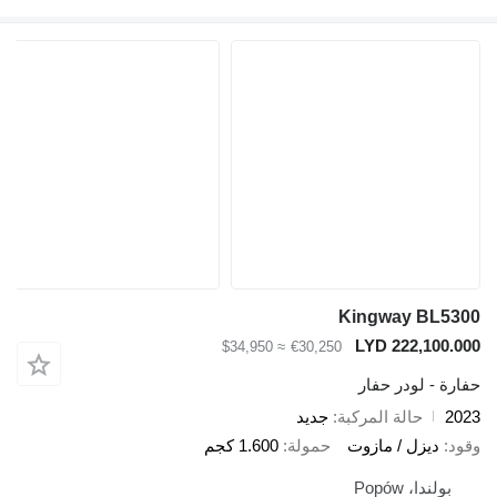
Kingway B
LYD 222,1
≈ $34,950
€30,250
 لودر حفار
حالة المركبة
جديد
يزل / مازوت
حمولة
1.600 كجم
ا، Popów