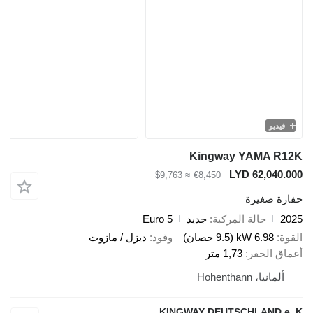
و
Kingway YAMA
LYD 62,0
≈ $9,763
€8,450
صغيرة
حالة المركبة
جديد
Euro 5
6.98 kW (9.5 حصان)
وقود
ديزل / مازوت
الحفر
1,73 متر
، Hohenthann
KINGWAY DEUTSCHLAND