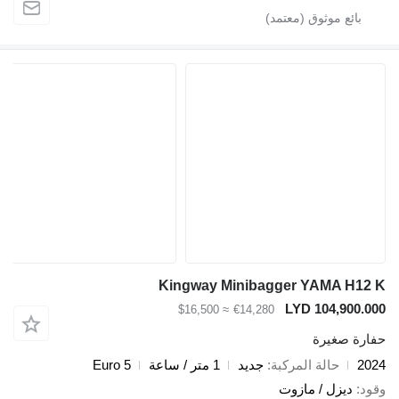
Kingway Minibagger YAMA 
LYD 104,9
≈ $16,500
€14,280
صغيرة
حالة المركبة
جديد
1 متر / ساعة
Euro 5
يزل / مازوت