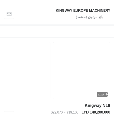
KINGWAY EUROPE MACH
و
Kingwa
LYD 140,2
≈ $22,070
€19,100