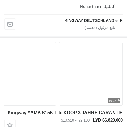
، Hohenthann
KINGWAY DEUTSCHLAND
و
Kingway YAMA S15K Lite KOOP 3 JAHRE GAR
LYD 66,8
≈ $10,510
€9,100