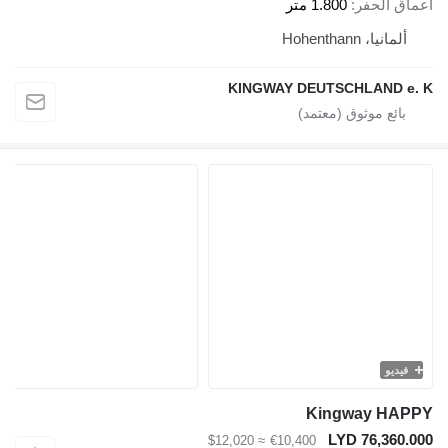
الحفر
1.800 متر
، Hohenthann
KINGWAY DEUTSCHLAND
و
Kingway 
LYD 76,3
≈ $12,020
€10,400